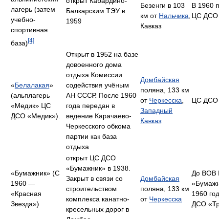
открыт Кабардино-
Безенги в 103
В 1960 
лагерь (затем
Балкарским ТЭУ в
км от
Нальчика
,
ЦС ДСО
учебно-
1959
Кавказ
спортивная
[4]
база)
Открыт в 1952 на базе
довоенного дома
отдыха Комиссии
Домбайская
«
Белалакая
»
содействия учёным
поляна, 133 км
(альплагерь
АН СССР. После 1960
от
Черкесска
,
ЦС ДСО
«Медик» ЦС
года передан в
Западный
ДСО «Медик»).
ведение Карачаево-
Кавказ
Черкесского обкома
партии как база
отдыха
открыт ЦС ДСО
«Бумажник» в 1938.
«Бумажник» (С
До ВОВ
Закрыт в связи со
Домбайская
1960 —
«Бумажн
строительством
поляна, 133 км
«Красная
1960 го
комплекса канатно-
от
Черкесска
Звезда»)
ДСО «Т
кресельных дорог в