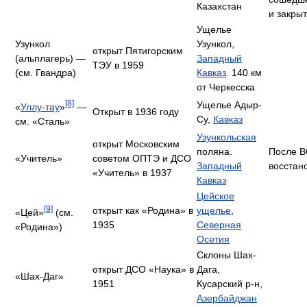
Казахстан
и закрыт
Ущелье
Узункол
Узункол,
открыт Пятигорским
(альплагерь) —
Западный
ТЭУ в 1959
(см. Гвандра)
Кавказ
. 140 км
от Черкесска
[8]
Ущелье Адыр-
«
Уллу-тау
»
—
Открыт в 1936 году
Су,
Кавказ
см. «Сталь»
Узункольская
открыт Московским
поляна.
После В
«Учитель»
советом ОПТЭ и ДСО
Западный
восстан
«Учитель» в 1937
Кавказ
Цейское
[9]
открыт как «Родина» в
ущелье
,
«Цей»
(см.
1935
Северная
«Родина»)
Осетия
Склоны Шах-
открыт ДСО «Наука» в
Дага,
«Шах-Даг»
1951
Кусарский р-н,
Азербайджан