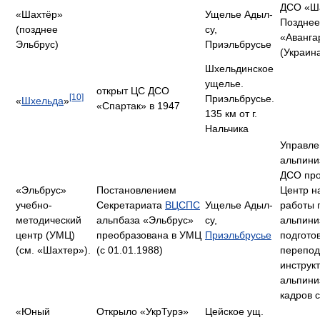
ДСО «Ша
«Шахтёр»
Ущелье Адыл-
Поздне
(позднее
су,
«Аванга
Эльбрус)
Приэльбрусье
(Украин
Шхельдинское
ущелье.
открыт ЦС ДСО
[10]
Приэльбрусье.
«
Шхельда
»
«Спартак» в 1947
135 км от г.
Нальчика
Управле
альпини
ДСО пр
«Эльбрус»
Постановлением
Центр н
учебно-
Секретариата
ВЦСПС
Ущелье Адыл-
работы 
методический
альпбаза «Эльбрус»
су,
альпини
центр (УМЦ)
преобразована в УМЦ
Приэльбрусье
подготов
(см. «Шахтер»).
(с 01.01.1988)
перепод
инструк
альпини
кадров 
«Юный
Открыло «УкрТурэ»
Цейское ущ.