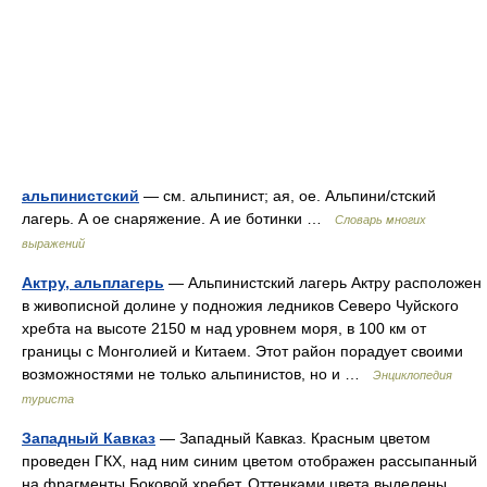
альпинистский
— см. альпинист; ая, ое. Альпини/стский
лагерь. А ое снаряжение. А ие ботинки …
Словарь многих
выражений
Актру, альплагерь
— Альпинистский лагерь Актру расположен
в живописной долине у подножия ледников Северо Чуйского
хребта на высоте 2150 м над уровнем моря, в 100 км от
границы с Монголией и Китаем. Этот район порадует своими
возможностями не только альпинистов, но и …
Энциклопедия
туриста
Западный Кавказ
— Западный Кавказ. Красным цветом
проведен ГКХ, над ним синим цветом отображен рассыпанный
на фрагменты Боковой хребет. Оттенками цвета выделены