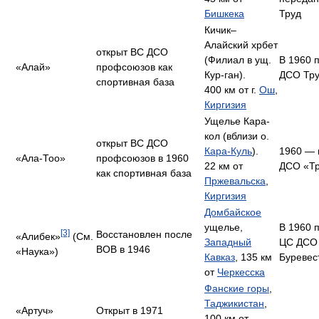
Бишкека
Труд
Кичик–
Алайский хрбет
открыт ВС ДСО
(Филиал в ущ.
В 1960 
«Алай»
профсоюзов как
Кур-ган).
ДСО Тр
спортивная база
400 км от г.
Ош
,
Киргизия
Ущелье Кара-
кол (вблизи о.
открыт ВС ДСО
Кара-Куль
).
1960 — 
«Ала-Тоо»
профсоюзов в 1960
22 км от
ДСО «Т
как спортивная база
Пржевальска
,
Киргизия
Домбайское
ущелье,
В 1960 
[3]
Восстановлен после
«Алибек»
(См.
Западный
ЦС ДСО
ВОВ в 1946
«Наука»)
Кавказ
, 135 км
Буревес
от
Черкесска
Фанские горы
,
Таджикистан
,
«Артуч»
Открыт в 1971
100 км от