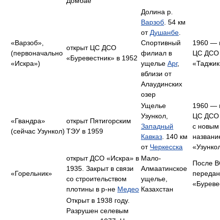
Домбае
Долина р.
Варзоб
. 54 км
от
Душанбе
.
«Варзоб»,
Спортивный
1960 — 
открыт ЦС ДСО
(первоначально
филиал в
ЦС ДСО
«Буревестник» в 1952
«Искра»)
ущелье
Арг
,
«Таджик
вблизи от
Алаудинских
озер
Ущелье
1960 — 
Узункол,
ЦС ДСО 
«Гвандра»
открыт Пятигорским
Западный
с новым
(сейчас Узункол)
ТЭУ в 1959
Кавказ
. 140 км
назван
от
Черкесска
«Узунко
открыт ДСО «Искра» в
Мало-
После 
1935. Закрыт в связи
Алмаатинское
«Горельник»
переда
со строительством
ущелье,
«Буреве
плотины в р-не
Медео
Казахстан
Открыт в 1938 году.
Разрушен селевым