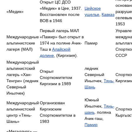
Открыт ЦС ДСО
основан
«Медик» в Цее, 1937.
Цейское
«Медик»
разруше
Восстановлен после
ущелье
,
Кавказ
селевым
ВОВ в 1946
1953
Первый лагерь МАЛ
Управле
Международные
«Памир» был открыт в
междун
альпинистские
1974 на поляне Ачик-
Памир
альплаг
лагеря (МАЛ)
Таш в
Алайской
Спортко
долине
, (Киргизия).
СССР
Международный
альпинистский
ледник
Открыт
лагерь «Хан-
Северный
Спортко
Спорткомитетом
Тенгри» (ледник
Инылчек,
Тянь-
Киргизи
Киргизии в 1989
Северный
Шань
Инылчек)
Южный
Международный
Организован
Инылчек,
Тянь-
альпинистский
Киргизским
Спортко
шань
. поляна
центр «Тянь-
Спорткомитетом в
Кыргызс
Ачик-таш,
Шань»
1983
Памир
«Металлург» —