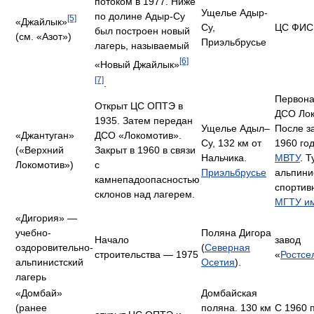
потоком в 1977. Ниже
Ущелье Адыр-
по долине Адыр-Су
[5]
«Джайлык»
Су,
ЦС ФИС 
был построен новый
(см. «Азот»)
Приэльбрусье
лагерь, называемый
[6]
«Новый Джайлык»
[7]
.
Первона
Открыт ЦС ОПТЭ в
ДСО Лок
1935. Затем передан
Ущелье Адыл–
После з
«Джантуган»
ДСО «Локомотив».
Су, 132 км от
1960 го
(«Верхний
Закрыт в 1960 в связи
Нальчика.
МВТУ
. Т
Локомотив»)
с
Приэльбрусье
альпини
камнепадоопасностью
спортив
склонов над лагерем.
МГТУ им
«Дигория» —
учебно-
Поляна Дигора
Начало
завод
оздоровительно-
(
Северная
строительства — 1975
«
Ростсе
альпинистский
Осетия
).
лагерь
«Домбай»
Домбайская
(ранее
поляна. 130 км
С 1960 