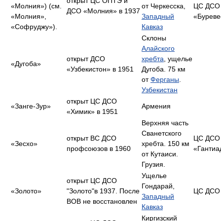
открыт ЦС ОПТЭ и
«Молния») (см.
от Черкесска,
ЦС ДСО
ДСО «Молния» в 1937
«Молния»,
Западный
«Буреве
«Софруджу»).
Кавказ
Склоны
Алайского
открыт ДСО
хребта
, ущелье
«Дугоба»
«Узбекистон» в 1951
Дугоба. 75 км
от
Ферганы
.
Узбекистан
открыт ЦС ДСО
«Занге-Зур»
Армения
«Химик» в 1951
Верхняя часть
Сванетского
открыт ВС ДСО
ЦС ДСО
«Зесхо»
хребта. 150 км
профсоюзов в 1960
«Гантиа
от Кутаиси.
Грузия.
Ущелье
открыт ЦС ДСО
Гондарай,
«Золото»
"Золото"в 1937. После
ЦС ДСО 
Западный
ВОВ не восстановлен
Кавказ
Киргизский