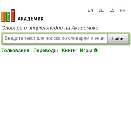
EN
DE
ES
FR
academic.ru
Словари и энциклопедии на Академике
Найти!
Толкования
Переводы
Книги
Игры ⚽