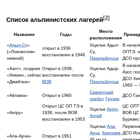
[2]
Список альпинистских лагерей
Место
Название
Годы
Принад
расположения
«
Адыл-Су
»
Ущелье Адыл-
В начал
открыт в 1936
(«Локомотив»
Су,
ОПТЭ, з
восстановлен в 1946
нижний)
Приэльбрусье
ДСО пр
В начал
«Азот», позднее
Открыт в 1938,
Ущелье Адыр-
Азот, п
«Химик», сейчас
восстановлен после
Су,
ДСО Хим
«Джайлык»
ВОВ
Приэльбрусье
1960 —
Сванетский
«Айлама»
Открыт в 1960
ДСО Ган
хребет
,
Грузия
Открыт ЦС ОП ТЭ в
ЦС ОПТЭ
Ущелье
Актру,
«Актру»
1938, после ВОВ
ВОВ ЦС
Алтай
восстановлен в 1953
Буревес
Ущелье
Ала-
Первона
Арча
,
Киргизия
,
ДСО Иск
«Ала-Арча»
Открыт в 1951
45 км от
переда