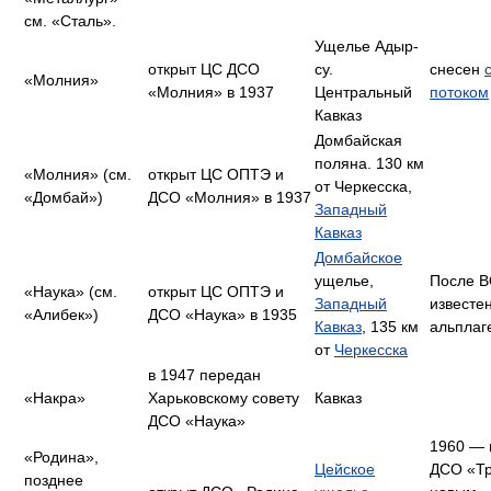
см. «Сталь».
Ущелье Адыр-
открыт ЦС ДСО
су.
снесен
«Молния»
«Молния» в 1937
Центральный
потоком
Кавказ
Домбайская
поляна. 130 км
«Молния» (см.
открыт ЦС ОПТЭ и
от Черкесска,
«Домбай»)
ДСО «Молния» в 1937
Западный
Кавказ
Домбайское
ущелье,
После 
«Наука» (см.
открыт ЦС ОПТЭ и
Западный
известен
«Алибек»)
ДСО «Наука» в 1935
Кавказ
, 135 км
альплаг
от
Черкесска
в 1947 передан
«Накра»
Харьковскому совету
Кавказ
ДСО «Наука»
1960 — 
«Родина»,
Цейское
ДСО «Тр
позднее