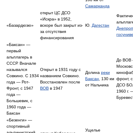
Самарканда
открыт ЦС ДСО
Фактиче
«Искра» в 1952,
альплаг
«Базардюзю»
вскоре был закрыт из-
Ю.
Дагестан
Днепроп
за отсутствия
госунив
финансирования
«Баксан» —
первый
альплагерь в
До ВОВ
СССР. Вначале
Московс
назывался
Открыт в 1931 году с
Долина
реки
кинофаб
Совкино. С 1934
названием Совкино.
Баксан
, 130 км
фронт, с
года — Рот-
Восстановлен после
от Нальчика
ДСО БОл
Фронт, с 1947
ВОВ
в 1947
1960 г.
года —
Буревес
Большевик, с
1960 года —
Баксан
«Безенги» —
спортивный
Ущелье
альпинистский