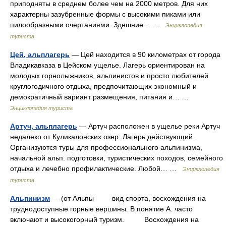
приподняты в среднем более чем на 2000 метров. Для них
характерны зазубренные формы с высокими пиками или
пилообразными очертаниями. Здешние… …
Энциклопедия
туриста
Цей, альплагерь
— Цей находится в 90 километрах от города
Владикавказа в Цейском ущелье. Лагерь ориентирован на
молодых горнолыжников, альпинистов и просто любителей
круглогодичного отдыха, предпочитающих экономный и
демократичный вариант размещения, питания и… …
Энциклопедия туриста
Артуч, альплагерь
— Артуч расположен в ущелье реки Артуч
недалеко от Куликалонских озер. Лагерь действующий.
Организуются туры для профессионального альпинизма,
начальной альп. подготовки, туристических походов, семейного
отдыха и лечебно профилактические. Любой… …
Энциклопедия
туриста
Альпинизм
— (от Альпы вид спорта, восхождения на
труднодоступные горные вершины. В понятие А. часто
включают и высокогорный туризм. Восхождения на