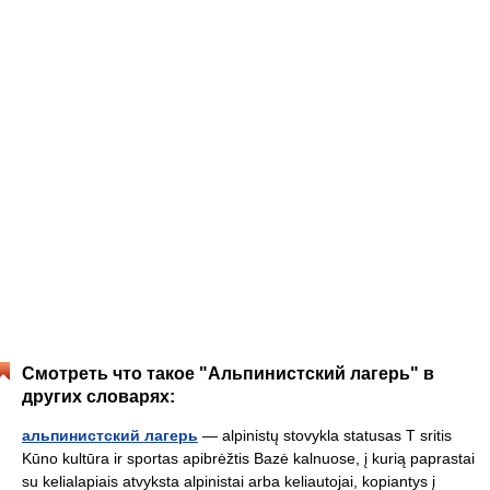
Смотреть что такое "Альпинистский лагерь" в
других словарях:
альпинистский лагерь
— alpinistų stovykla statusas T sritis
Kūno kultūra ir sportas apibrėžtis Bazė kalnuose, į kurią paprastai
su kelialapiais atvyksta alpinistai arba keliautojai, kopiantys į