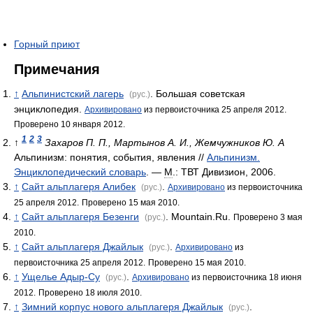
Горный приют
Примечания
↑
Альпинистский лагерь
. Большая советская
(рус.)
энциклопедия.
Архивировано
из первоисточника 25 апреля 2012.
Проверено 10 января 2012.
1
2
3
↑
Захаров П. П., Мартынов А. И., Жемчужников Ю. А
Альпинизм: понятия, события, явления //
Альпинизм.
Энциклопедический словарь
. —
М
.: ТВТ Дивизион, 2006.
↑
Сайт альплагеря Алибек
.
(рус.)
Архивировано
из первоисточника
25 апреля 2012.
Проверено 15 мая 2010.
↑
Сайт альплагеря Безенги
. Mountain.Ru.
(рус.)
Проверено 3 мая
2010.
↑
Сайт альплагеря Джайлык
.
(рус.)
Архивировано
из
первоисточника 25 апреля 2012.
Проверено 15 мая 2010.
↑
Ущелье Адыр-Су
.
(рус.)
Архивировано
из первоисточника 18 июня
2012.
Проверено 18 июля 2010.
↑
Зимний корпус нового альплагеря Джайлык
.
(рус.)