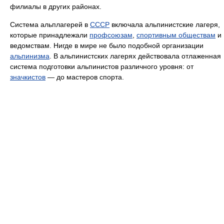
филиалы в других районах.
Система альплагерей в
СССР
включала альпинистские лагеря,
которые принадлежали
профсоюзам
,
спортивным обществам
и
ведомствам. Нигде в мире не было подобной организации
альпинизма
. В альпинистских лагерях действовала отлаженная
система подготовки альпинистов различного уровня: от
значкистов
— до мастеров спорта.