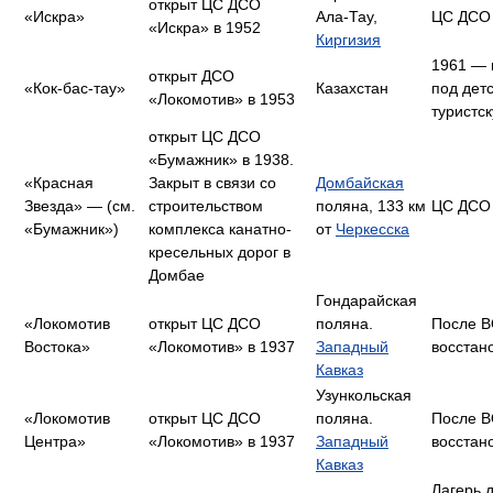
открыт ЦС ДСО
«Искра»
Ала-Тау,
ЦС ДСО
«Искра» в 1952
Киргизия
1961 — 
открыт ДСО
«Кок-бас-тау»
Казахстан
под дет
«Локомотив» в 1953
туристск
открыт ЦС ДСО
«Бумажник» в 1938.
«Красная
Закрыт в связи со
Домбайская
Звезда» — (см.
строительством
поляна, 133 км
ЦС ДСО
«Бумажник»)
комплекса канатно-
от
Черкесска
кресельных дорог в
Домбае
Гондарайская
«Локомотив
открыт ЦС ДСО
поляна.
После В
Востока»
«Локомотив» в 1937
Западный
восстан
Кавказ
Узункольская
«Локомотив
открыт ЦС ДСО
поляна.
После В
Центра»
«Локомотив» в 1937
Западный
восстан
Кавказ
Лагерь 