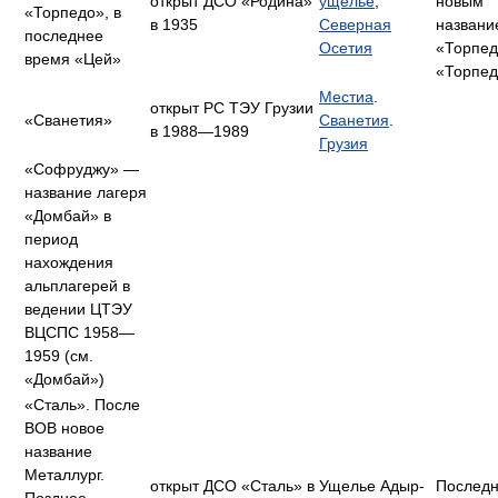
открыт ДСО «Родина»
ущелье
,
новым
«Торпедо», в
в 1935
Северная
назван
последнее
Осетия
«Торпед
время «Цей»
«Торпед
Местиа
.
открыт РС ТЭУ Грузии
«Сванетия»
Сванетия
.
в 1988—1989
Грузия
«Софруджу» —
название лагеря
«Домбай» в
период
нахождения
альплагерей в
ведении ЦТЭУ
ВЦСПС 1958—
1959 (см.
«Домбай»)
«Сталь». После
ВОВ новое
название
Металлург.
открыт ДСО «Сталь» в
Ущелье Адыр-
Последн