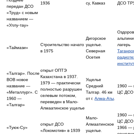
Позднее
1936
су, Кавказ
ДСО ТР
передан ДСО
«Труд» с новым
названием —
«Уллу-тау»
Оздоров
Дигорское
альпини
Строительство начато
ущелье.
лагерь
«Таймази»
в 1975
Северная
Таганро
Осетия
радиоте
институ
открыт ОПТЭ
«Талгар». После
Казахстана в 1937.
ВОВ новое
Ущелье
1979 — практически
название —
Средний
1960 — 
полностью разрушен
«Металлург». C
Талгар. 46 км
ЦС ДСО
селевым потоком,
1960 —
от г.
Алма-Аты
.
переведен в Мало-
«Талгар»
Алмаатинское ущелье
1960 — 
Мало-
ЦС ДСО 
открыт ДСО
Алмаатинское
«Туюк-Су»
1966 — 
«Локомотив» в 1939
ущелье.
сошедш