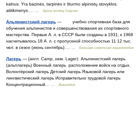
kalnus. Yra bazinės, tarpinės ir šturmo alpinistų stovyklos.
atitikmenys:… …
Sporto terminų žodynas
Альпинистский лагерь
— учебно спортивная база для
обучения альпинистов и совершенствования их спортивного
мастерства. Первые А. л. в СССР были созданы в 1931; к 1968
насчитывалось 18 А. л. с пропускной способностью 11 12 тыс.
чел. в сезон (июнь сентябрь).… …
Большая советская энциклопедия
Лагерь
— (англ. Camp, нем. Lager): Альпинистский лагерь
(альплагерь) Военный лагерь расположение войск на отдых.
Волонтёрский лагерь Детский лагерь Языковой лагерь или
лингвистический лагерь Исправительно трудовой лагерь
Концентрационный… …
Википедия