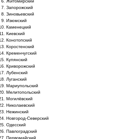
Житомирский
Запорожский
Зиновьевский
Изюмский
Каменецкий
Киевский
Конотопский
Коростенский
Кременчугский
Купянский
Криворожский
Лубенский
Луганский
Мариупольский
Мелитопольский
Могилёвский
Николаевский
Нежинский
Новгород-Северский
Одесский
Павлоградский
Первомайский