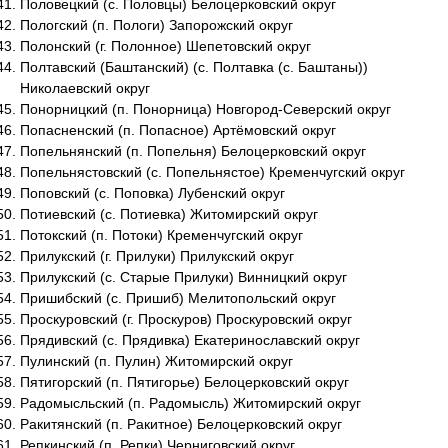
Половецкий (с. Половцы) Белоцерковский округ
Пологский (п. Пологи) Запорожский округ
Полонский (г. Полонное) Шепетовский округ
Полтавский (Баштанский) (с. Полтавка (с. Баштаны))
Николаевский округ
Понорницкий (п. Понорница) Новгород-Северский округ
Попасненский (п. Попасное) Артёмовский округ
Попельнянский (п. Попельня) Белоцерковский округ
Попельнястовский (с. Попельнястое) Кременчугский округ
Поповский (с. Поповка) Лубенский округ
Потиевский (с. Потиевка) Житомирский округ
Потокский (п. Потоки) Кременчугский округ
Прилукский (г. Прилуки) Прилукский округ
Прилукский (с. Старые Прилуки) Винницкий округ
Пришибский (с. Пришиб) Мелитопольский округ
Проскуровский (г. Проскуров) Проскуровский округ
Прядивский (с. Прядивка) Екатеринославский округ
Пулинский (п. Пулин) Житомирский округ
Пятигорский (п. Пятигорье) Белоцерковский округ
Радомысльский (п. Радомысль) Житомирский округ
Ракитянский (п. Ракитное) Белоцерковский округ
Репкинский (п. Репки) Черниговский округ