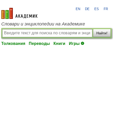
EN
DE
ES
FR
academic.ru
Словари и энциклопедии на Академике
Найти!
Толкования
Переводы
Книги
Игры ⚽