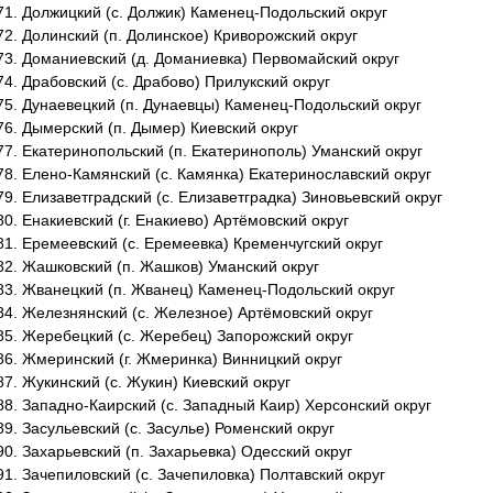
Должицкий (с. Должик) Каменец-Подольский округ
Долинский (п. Долинское) Криворожский округ
Доманиевский (д. Доманиевка) Первомайский округ
Драбовский (с. Драбово) Прилукский округ
Дунаевецкий (п. Дунаевцы) Каменец-Подольский округ
Дымерский (п. Дымер) Киевский округ
Екатеринопольский (п. Екатеринополь) Уманский округ
Елено-Камянский (с. Камянка) Екатеринославский округ
Елизаветградский (с. Елизаветградка) Зиновьевский округ
Енакиевский (г. Енакиево) Артёмовский округ
Еремеевский (с. Еремеевка) Кременчугский округ
Жашковский (п. Жашков) Уманский округ
Жванецкий (п. Жванец) Каменец-Подольский округ
Железнянский (с. Железное) Артёмовский округ
Жеребецкий (с. Жеребец) Запорожский округ
Жмеринский (г. Жмеринка) Винницкий округ
Жукинский (с. Жукин) Киевский округ
Западно-Каирский (с. Западный Каир) Херсонский округ
Засульевский (с. Засулье) Роменский округ
Захарьевский (п. Захарьевка) Одесский округ
Зачепиловский (с. Зачепиловка) Полтавский округ