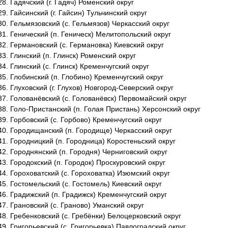
Гадячский (г. Гадяч) Роменский округ
Гайсинский (г. Гайсин) Тульчинский округ
Гельмязовский (с. Гельмязов) Черкасский округ
Генический (п. Геническ) Мелитопольский округ
Германовский (с. Германовка) Киевский округ
Глинский (п. Глинск) Роменский округ
Глинский (с. Глинск) Кременчугский округ
Глобинский (п. Глобино) Кременчугский округ
Глуховский (г. Глухов) Новгород-Северский округ
Голованёвский (с. Голованёвск) Первомайский округ
Голо-Пристанский (п. Голая Пристань) Херсонский округ
Горбовский (с. Горбово) Кременчугский округ
Городищанский (п. Городище) Черкасский округ
Городницкий (п. Городница) Коростеньский округ
Городнянский (п. Городня) Черниговский округ
Городокский (п. Городок) Проскуровский округ
Гороховатский (с. Гороховатка) Изюмский округ
Гостомельский (с. Гостомель) Киевский округ
Градижский (п. Градижск) Кременчугский округ
Грановский (с. Граново) Уманский округ
Гребенковский (с. Гребёнки) Белоцерковский округ
Григорьевский (с. Григорьевка) Павлоградский округ