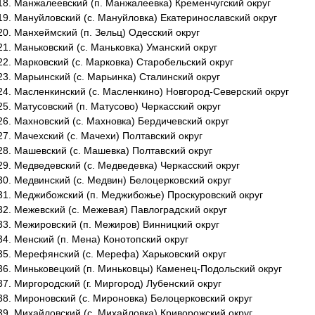
Манжалеевский (п. Манжалеевка) Кременчугский округ
Мануйловский (с. Мануйловка) Екатеринославский округ
Манхеймский (п. Зельц) Одесский округ
Маньковский (с. Маньковка) Уманский округ
Марковский (с. Марковка) Старобельский округ
Марьинский (с. Марьинка) Сталинский округ
Масленкинский (с. Масленкино) Новгород-Северский округ
Матусовский (п. Матусово) Черкасский округ
Махновский (с. Махновка) Бердичевский округ
Мачехский (с. Мачехи) Полтавский округ
Машевский (с. Машевка) Полтавский округ
Медведевский (с. Медведевка) Черкасский округ
Медвинский (с. Медвин) Белоцерковский округ
Меджибожский (п. Меджибожье) Проскуровский округ
Межевский (с. Межевая) Павлоградский округ
Межировский (п. Межиров) Винницкий округ
Менский (п. Мена) Конотопский округ
Мерефянский (с. Мерефа) Харьковский округ
Миньковецкий (п. Миньковцы) Каменец-Подольский округ
Миргородский (г. Миргород) Лубенский округ
Мироновский (с. Мироновка) Белоцерковский округ
Михайловский (с. Михайловка) Криворожский округ