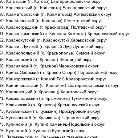
Котовский (п. Котово) Екатеринославский округ
Кошеватский (п. Кошевата) Белоцерковский округ
Краматоровский (п. Краматорск) Артёмовский округ
Красиловский (п. Красилов) Шепетовский округ
Красноградский (г. Красноград) Полтавский округ
Краснокаменский (с. Красная Каменка) Кременчугский округ
Краснокутский (п. Краснокутск) Харьковский округ
Красно-Лучский (г. Красный Луч) Луганский округ
Краснопольский (с. Краснополье) Сумский округ
Краснянский (п. Красное) Винницкий округ
Краснянский (с. Красное) Черниговский округ
Криво-Озёрский (п. Кривое Озеро) Первомайский округ
Криворожский (г. Кривой Рог) Криворожский округ
Криничеватский (с. Кринички) Екатеринославский округ
Кролевецкий (г. Кролевец) Конотопский округ
Крыжопольский (п. Крыжополь) Тульчинский округ
Крюковский (п. Крюково) Кременчугский округ
Кузьминский (п. Кузьмин) Проскуровский округ
Куликовский (с. Куликовка) Черниговский округ
Купинский (п. Купин) Каменец-Подольский округ
Купянский (г. Купянск) Купянский округ
Ладыженский (с. Ладыженка) Уманский округ