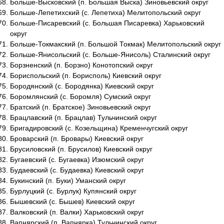
Больше-Высковский (п. Большая Выска) Зиновьевский округ
Больше-Лепетихский (с. Лепетиха) Мелитопольский округ
Больше-Писаревский (с. Большая Писаревка) Харьковский
округ
Больше-Токмакский (п. Большой Токмак) Мелитопольский округ
Больше-Янисольский (с. Больше-Янисоль) Сталинский округ
Борзненский (п. Борзно) Конотопский округ
Бориспольский (п. Борисполь) Киевский округ
Бородянский (с. Бородянка) Киевский округ
Боромлянский (с. Боромля) Сумский округ
Братский (п. Братское) Зиновьевский округ
Брацлавский (п. Брацлав) Тульчинский округ
Бригадировский (с. Козельщина) Кременчугский округ
Броварский (п. Бровары) Киевский округ
Брусиловский (п. Брусилов) Киевский округ
Бугаевский (с. Бугаевка) Изюмский округ
Будаевский (с. Будаевка) Киевский округ
Букинский (п. Буки) Уманский округ
Бурлуцкий (с. Бурлук) Купянский округ
Бышевский (с. Бышев) Киевский округ
Валковский (п. Валки) Харьковский округ
Вапнярский (п. Вапнярка) Тульчинский округ