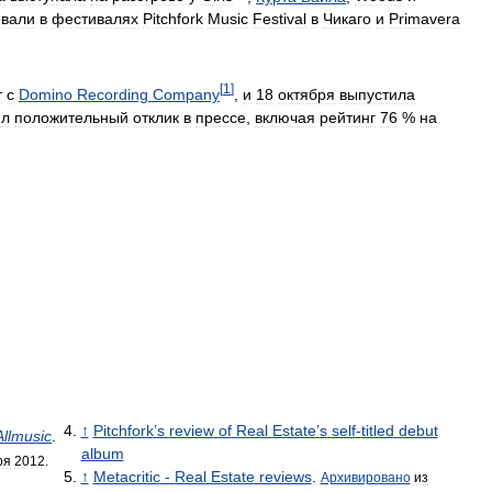
овали
в
фестивалях
Pitchfork
Music
Festival
в
Чикаго
и
Primavera
[
1
]
т
с
Domino
Recording
Company
,
и
18
октября
выпустила
ил
положительный
отклик
в
прессе
,
включая
рейтинг
76
%
на
↑
Pitchfork
’
s
review
of
Real
Estate
’
s
self
-
titled
debut
Allmusic
.
album
ря
2012
.
↑
Metacritic
-
Real
Estate
reviews
.
Архивировано
из