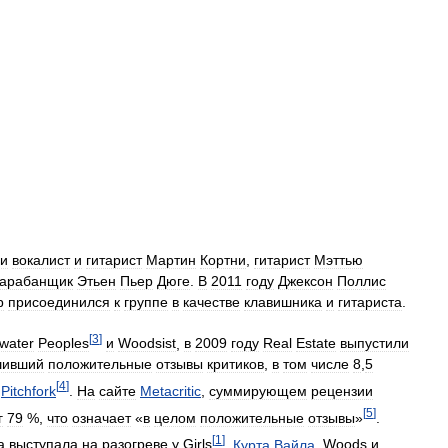
и
вокалист
и
гитарист
Мартин
Кортни
,
гитарист
Мэттью
арабанщик
Этьен
Пьер
Дюге
.
В
2011
году
Джексон
Поллис
р
присоединился
к
группе
в
качестве
клавишника
и
гитариста
.
[
3
]
water
Peoples
и
Woodsist
,
в
2009
году
Real
Estate
выпустили
шивший
положительные
отзывы
критиков
,
в
том
числе
8
,
5
[
4
]
Pitchfork
.
На
сайте
Metacritic
,
суммирующем
рецензии
[
5
]
г
79
%,
что
означает
«
в
целом
положительные
отзывы
»
.
[
1
]
а
выступала
на
разогреве
у
Girls
,
Курта
Вайла
,
Woods
и