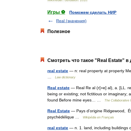
Wikimedia
Foundation
.
2010
.
Игры ⚽
Поможем сделать НИР
Real (значения)
Полезное
Смотреть что такое "Real Estate" в
real estate
— n: real property at property Me
…
Law dictionary
Real estate
— Real Re al (r[=e] al), a. [LL. real
being or existing; not fictitious or imaginary;
found Before mine eyes… …
The Collaborative I
Real Estate
— Pays d’origine Ridgewood, Ét
psychédélique …
Wikipédia en Français
real estate
— n. 1. land, including buildings 