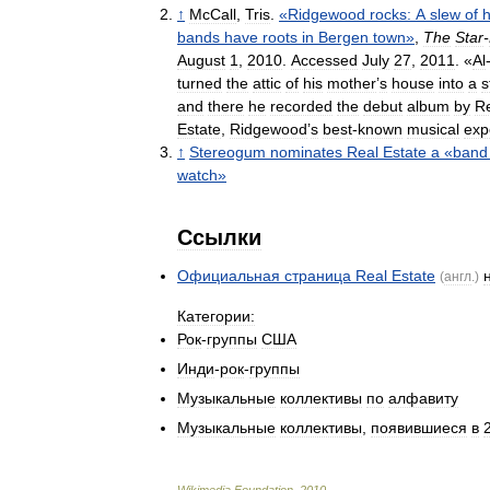
↑
McCall
,
Tris
.
«
Ridgewood
rocks:
A
slew
of
h
bands
have
roots
in
Bergen
town
»
,
The
Star
-
August
1
,
2010
.
Accessed
July
27
,
2011
. «
Al
turned
the
attic
of
his
mother
’
s
house
into
a
s
and
there
he
recorded
the
debut
album
by
R
Estate
,
Ridgewood
’
s
best
-
known
musical
exp
↑
Stereogum
nominates
Real
Estate
a
«
band
watch
»
Ссылки
Официальная
страница
Real
Estate
(
англ
.)
Категории:
Рок
-
группы
США
Инди
-
рок
-
группы
Музыкальные
коллективы
по
алфавиту
Музыкальные
коллективы
,
появившиеся
в