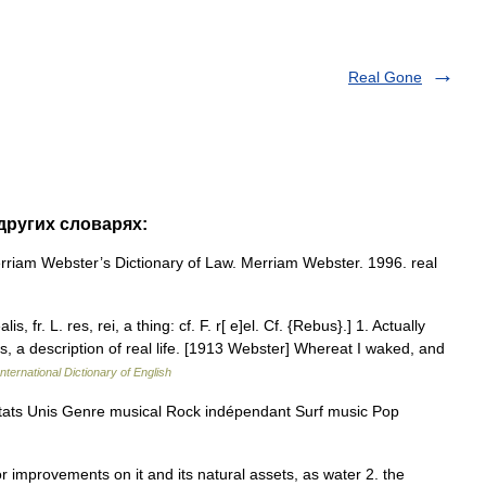
Real Gone
 других словарях:
rriam Webster’s Dictionary of Law. Merriam Webster. 1996. real
is, fr. L. res, rei, a thing: cf. F. r[ e]el. Cf. {Rebus}.] 1. Actually
 as, a description of real life. [1913 Webster] Whereat I waked, and
nternational Dictionary of English
ats Unis Genre musical Rock indépendant Surf music Pop
or improvements on it and its natural assets, as water 2. the