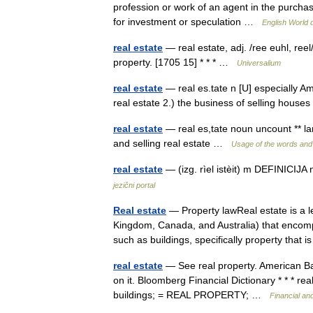
profession or work of an agent in the purchase
for investment or speculation …
English World d
real estate
— real estate, adj. /ree euhl, reel/
property. [1705 15] * * * …
Universalium
real estate
— real es.tate n [U] especially AmE
real estate 2.) the business of selling hous
real estate
— real es,tate noun uncount ** la
and selling real estate …
Usage of the words and
real estate
— (izg. rìel istèit) m DEFINICI
jezični portal
Real estate
— Property lawReal estate is a le
Kingdom, Canada, and Australia) that encomp
such as buildings, specifically property that
real estate
— See real property. American Ba
on it. Bloomberg Financial Dictionary * * * r
buildings; = REAL PROPERTY; …
Financial an