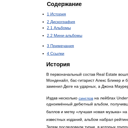
Содержание
1
История
2
Дискография
2
.
1
Альбомы
2
.
2
Мини
-
альбомы
3
Примечания
4
Ссылки
История
В
первоначальный
состав
Real
Estate
вошл
Монденайл
,
бас
-
гитарист
Алекс
Бликер
и
б
заменил
Дюге
на
ударных
,
а
Джона
Мауре
Издав
несколько
синглов
на
лейблах
Under
одноимённый
дебютный
альбом
,
получив
баллов
и
метку
«
лучшая
новая
музыка
»
на
известных
изданий
,
альбом
набрал
рейтин
Затем
последовали
турне
,
в
которых
групп