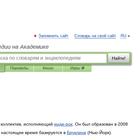
Запомнить сайт
Словарь на свой сайт
RU
едии на Академике
Найти!
Переводы
Книги
Игры ⚽
коллектив
,
исполняющий
инди
-
рок
.
Он
был
образован
в
2008
настоящее
время
базируется
в
Бруклине
(
Нью
-
Йорк
).