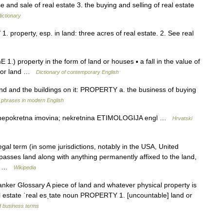
 and sale of real estate 3. the buying and selling of real estate
ictionary
 1. property, esp. in land: three acres of real estate. 2. See real
 1.) property in the form of land or houses ▪ a fall in the value of
es or land …
Dictionary of contemporary English
nd and the buildings on it: PROPERTY a. the business of buying
 phrases in modern English
JA nepokretna imovina; nekretnina ETIMOLOGIJA engl …
Hrvatski
gal term (in some jurisdictions, notably in the USA, United
asses land along with anything permanently affixed to the land,
 is …
Wikipedia
nker Glossary A piece of land and whatever physical property is
eal estate ˈreal esˌtate noun PROPERTY 1. [uncountable] land or
d business terms