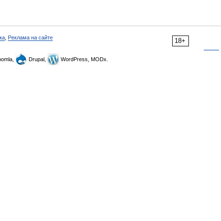
ка
,
Реклама на сайте
18+
omla,
Drupal,
WordPress, MODx.