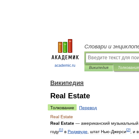
Словари и энциклоп
academic.ru
Википедия
Толкования
Википедия
Real Estate
Толкование
Перевод
Real
Estate
Real
Estate
—
американский
музыкальный
[
1
]
[
2
]
году
в
Риджвуде
,
штат
Нью
-
Джерси
,
и
в