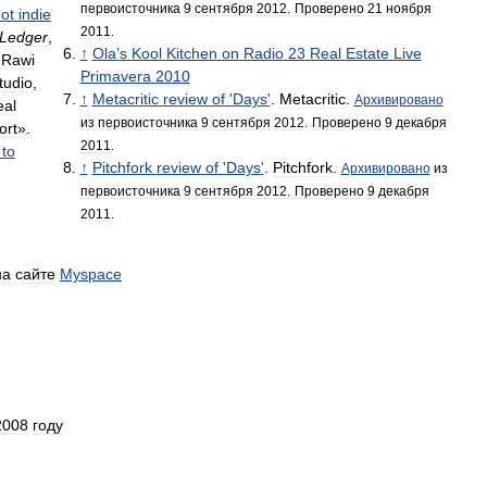
первоисточника
9
сентября
2012
.
Проверено
21
ноября
ot
indie
2011
.
Ledger
,
↑
Ola
’
s
Kool
Kitchen
on
Radio
23
Real
Estate
Live
-
Rawi
Primavera
2010
tudio
,
↑
Metacritic
review
of
'
Days
'
.
Metacritic
.
Архивировано
eal
из
первоисточника
9
сентября
2012
.
Проверено
9
декабря
ort
».
2011
.
to
↑
Pitchfork
review
of
'
Days
'
.
Pitchfork
.
Архивировано
из
первоисточника
9
сентября
2012
.
Проверено
9
декабря
2011
.
на
сайте
Myspace
2008
году