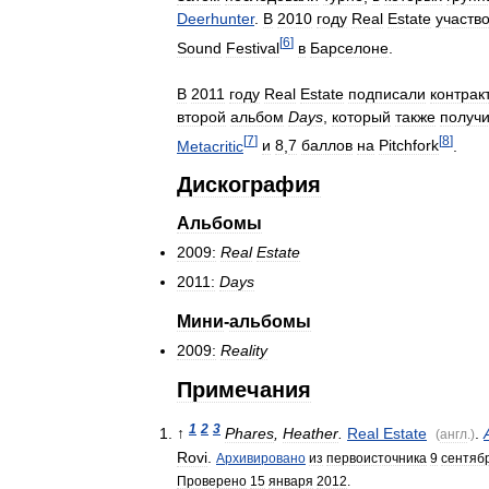
Deerhunter
.
В
2010
году
Real
Estate
участв
[
6
]
Sound
Festival
в
Барселоне
.
В
2011
году
Real
Estate
подписали
контрак
второй
альбом
Days
,
который
также
получ
[
7
]
[
8
]
Metacritic
и
8
,
7
баллов
на
Pitchfork
.
Дискография
Альбомы
2009:
Real
Estate
2011:
Days
Мини
-
альбомы
2009:
Reality
Примечания
1
2
3
↑
Phares
,
Heather
.
Real
Estate
.
(
англ
.)
Rovi
.
Архивировано
из
первоисточника
9
сентяб
Проверено
15
января
2012
.