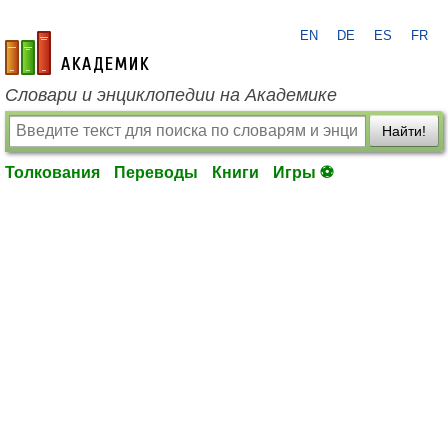
EN
DE
ES
FR
academic.ru
Словари и энциклопедии на Академике
Найти!
Толкования
Переводы
Книги
Игры ⚽