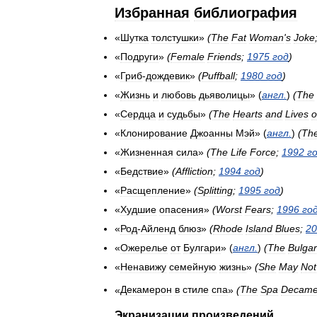
Избранная
библиография
«
Шутка
толстушки
»
(
The
Fat
Woman
'
s
Joke
«
Подруги
»
(
Female
Friends
;
1975
год
)
«
Гриб
-
дождевик
»
(
Puffball
;
1980
год
)
«
Жизнь
и
любовь
дьяволицы
» (
англ
.
)
(
The
«
Сердца
и
судьбы
»
(
The
Hearts
and
Lives
o
«
Клонирование
Джоанны
Мэй
» (
англ
.
)
(
Th
«
Жизненная
сила
»
(
The
Life
Force
;
1992
г
«
Бедствие
»
(
Affliction
;
1994
год
)
«
Расщепление
»
(
Splitting
;
1995
год
)
«
Худшие
опасения
»
(
Worst
Fears
;
1996
го
«
Род
-
Айленд
блюз
»
(
Rhode
Island
Blues
;
20
«
Ожерелье
от
Булгари
» (
англ
.
)
(
The
Bulgar
«
Ненавижу
семейную
жизнь
»
(
She
May
Not
«
Декамерон
в
стиле
спа
»
(
The
Spa
Decame
Экранизации
произведений