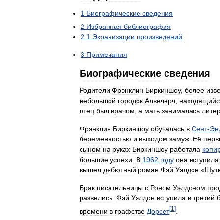
1
Биографические
сведения
2
Избранная
библиография
2
.
1
Экранизации
произведений
3
Примечания
Биографические
сведения
Родители
Фрэнклин
Биркиншоу
,
более
изв
небольшой
городок
Алвечерч
,
находящийс
отец
был
врачом
,
а
мать
занималась
лите
Фрэнклин
Биркиншоу
обучалась
в
Сент
-
Эн
беременностью
и
выходом
замуж
.
Её
перв
сыном
на
руках
Биркиншоу
работала
копи
большие
успехи
.
В
1962
году
она
вступила
вышел
дебютный
роман
Фэй
Уэлдон
«
Шут
Брак
писательницы
с
Роном
Уэлдоном
про
развелись
.
Фэй
Уэлдон
вступила
в
третий
[
1
]
времени
в
графстве
Дорсет
.