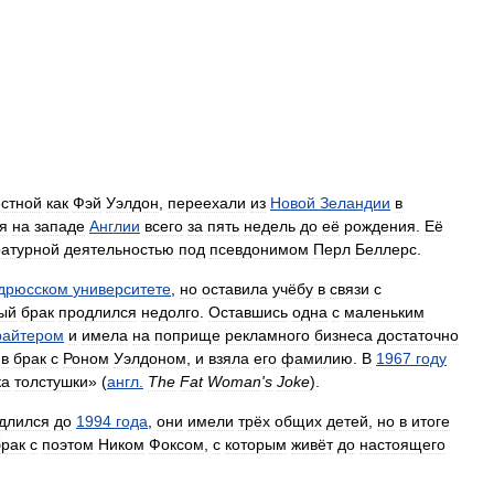
естной
как
Фэй
Уэлдон
,
переехали
из
Новой
Зеландии
в
я
на
западе
Англии
всего
за
пять
недель
до
её
рождения
.
Её
ратурной
деятельностью
под
псевдонимом
Перл
Беллерс
.
дрюсском
университете
,
но
оставила
учёбу
в
связи
с
ый
брак
продлился
недолго
.
Оставшись
одна
с
маленьким
райтером
и
имела
на
поприще
рекламного
бизнеса
достаточно
в
брак
с
Роном
Уэлдоном
,
и
взяла
его
фамилию
.
В
1967
году
ка
толстушки
» (
англ
.
The
Fat
Woman
'
s
Joke
).
длился
до
1994
года
,
они
имели
трёх
общих
детей
,
но
в
итоге
брак
с
поэтом
Ником
Фоксом
,
с
которым
живёт
до
настоящего