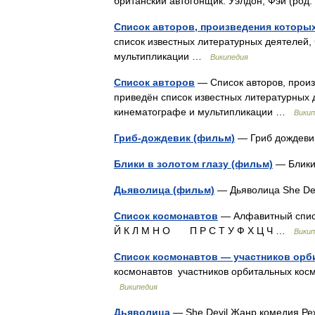
британский автогонщик. Уэлдон, Фэй (род
Список авторов, произведения которы
список известных литературных деятелей,
мультипликации …
Википедия
Список авторов
— Список авторов, произ
приведён список известных литературных 
кинематографе и мультипликации …
Викип
Гриб-дождевик (фильм)
— Гриб дождеви
Блики в золотом глазу (фильм)
— Блики 
Дьяволица (фильм)
— Дьяволица She De
Список космонавтов
— Алфавитный списо
Й К Л М Н О П Р С Т У Ф Х Ц Ч …
Викип
Список космонавтов — участников орб
космонавтов участников орбитальных косми
Википедия
Дьяволица
— She Devil Жанр комедия 