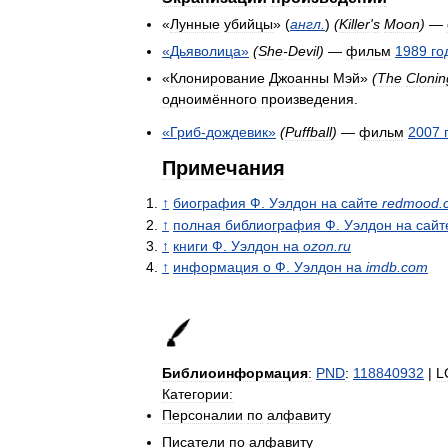
«
Лунные
убийцы
» (
англ
.
)
(
Killer
'
s
Moon
)
—
«
Дьяволица
»
(
She
-
Devil
)
—
фильм
1989
го
«
Клонирование
Джоанны
Мэй
»
(
The
Clonin
одноимённого
произведения
.
«
Гриб
-
дождевик
»
(
Puffball
)
—
фильм
2007
Примечания
↑
биография
Ф
.
Уэлдон
на
сайте
redmood
.
↑
полная
библиография
Ф
.
Уэлдон
на
сайт
↑
книги
Ф
.
Уэлдон
на
ozon
.
ru
↑
информация
о
Ф
.
Уэлдон
на
imdb
.
com
Библиоинформация
:
PND
:
118840932
|
L
Категории:
Персоналии
по
алфавиту
Писатели
по
алфавиту