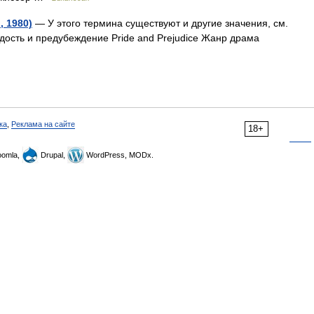
 1980)
— У этого термина существуют и другие значения, см.
дость и предубеждение Pride and Prejudice Жанр драма
ка
,
Реклама на сайте
18+
omla,
Drupal,
WordPress, MODx.