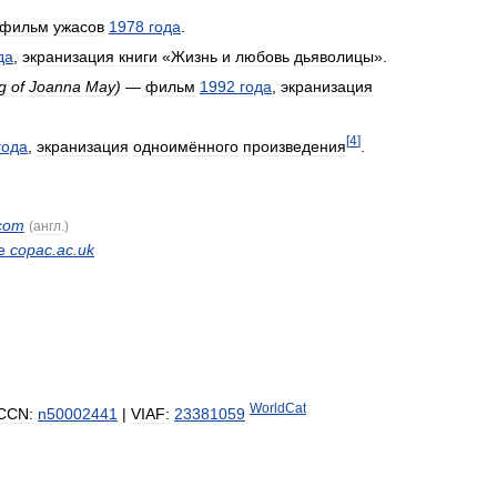
фильм
ужасов
1978
года
.
да
,
экранизация
книги
«
Жизнь
и
любовь
дьяволицы
».
g
of
Joanna
May
)
—
фильм
1992
года
,
экранизация
[
4
]
года
,
экранизация
одноимённого
произведения
.
com
(
англ
.)
е
copac
.
ac
.
uk
WorldCat
CCN:
n50002441
|
VIAF:
23381059