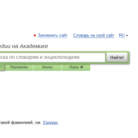
Запомнить сайт
Словарь на свой сайт
RU
едии на Академике
Найти!
Переводы
Книги
Игры ⚽
такой
фамилией
,
см
.
Уэлдон
.