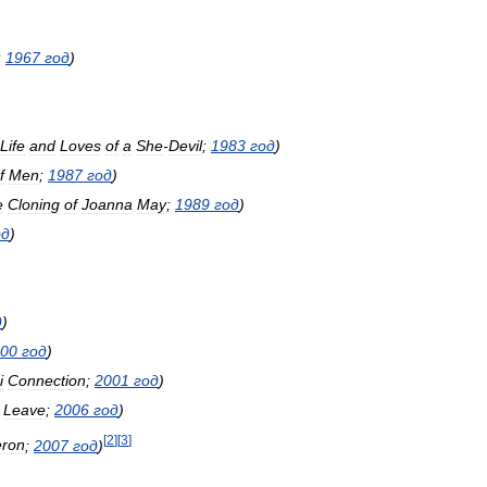
;
1967
год
)
Life
and
Loves
of
a
She
-
Devil
;
1983
год
)
f
Men
;
1987
год
)
e
Cloning
of
Joanna
May
;
1989
год
)
од
)
д
)
00
год
)
i
Connection
;
2001
год
)
Leave
;
2006
год
)
[
2
]
[
3
]
ron
;
2007
год
)