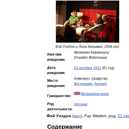
Фэй
Уэлдон
и
Лона
Кюльман
;
2008
год
.
Фрэнклин
Биркиншоу
Имя
при
(
Franklin
Birkinshaw
)
рождении:
Дата
22
октября
1931
(
81
год
)
рождения:
Алвечерч
, (
графство
Место
Вустершир
,
Англия
)
рождения:
Великобритания
Гражданство:
Род
прозаик
деятельности:
Фэй
Уэлдон
(
англ
.
Fay
Weldon
;
род
.
22
се
Содержание