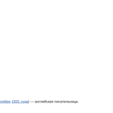
нтября
1931
года
) —
английская
писательница
.