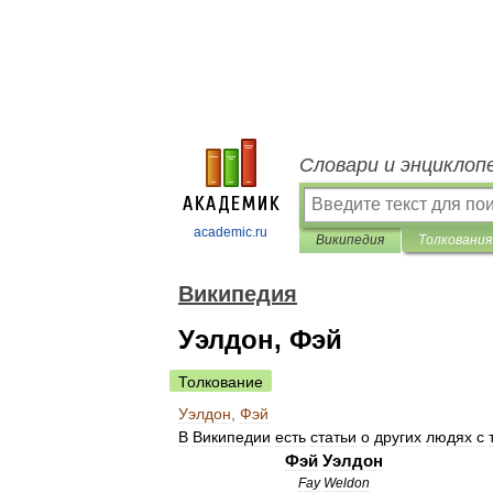
Словари и энциклоп
academic.ru
Википедия
Толкования
Википедия
Уэлдон, Фэй
Толкование
Уэлдон
,
Фэй
В
Википедии
есть
статьи
о
других
людях
с
Фэй
Уэлдон
Fay
Weldon