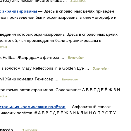
. 1931) английская писательница …
Википедия
х экранизированы
— Здесь в справочных целях приведён
 чьи произведения были экранизированы в кинематографе и
ведения которых экранизированы Здесь в справочных целях
деятелей, чьи произведения были экранизированы в
едия
к Puffball Жанр драма фэнтези …
Википедия
в золотом глазу Reflections in a Golden Eye …
Википедия
vil Жанр комедия Режиссёр …
Википедия
к космонавтов стран мира. Содержание: А Б В Г Д Е Ё Ж З И
едия
итальных космических полётов
— Алфавитный список
ческих полётов. # А Б В Г Д Е Ё Ж З И К Л М Н О П Р С Т У …
Режиссёр …
Википедия