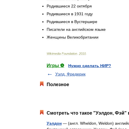
Родившиеся
22
октября
Родившиеся
в
1931
году
Родившиеся
в
Вустершире
Писатели
на
английском
языке
Женщины
Великобритании
Wikimedia
Foundation
.
2010
.
Игры ⚽
Нужно сделать НИР?
Уэлд, Фредерик
Полезное
Смотреть что такое "Уэлдон, Фэй" 
Уэлдон
— (англ. Wheldon, Weldon) англий