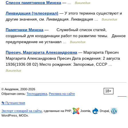
Список памятников Минска
— …
Википедия
Ликвидация (телесериал)
— У этого термина существуют и
другие значения, см. Ликвидация. Ликвидация …
Википедия
Памятники Минска
— Служебный список статей,
созданный для координации работ по развитию темы. Данное
предупреждение не устанавл …
Википедия
Пресич, Маргарита Александровна
— Маргарита Пресич
Маргарита Александровна Пресич Дата рождения: 2 августа
1936(1936 08 02) Место рождения: Запорожье, СССР …
Википедия
© Академик, 2000-2026
18+
Обратная связь:
Техподдержка
,
Реклама на сайте
👣 Путешествия
Экспорт словарей на сайты
, сделанные на PHP,
Joomla,
Drupal,
WordPress, MODx.