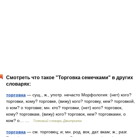
Смотреть что такое "Торговка семечками" в других
словарях:
торговка
— сущ., ж., употр. нечасто Морфология: (нет) кого?
торговки, кому? торговке, (вижу) кого? торговку, кем? торговкой,
о ком? о торговке; мн. кто? торговки, (нет) кого? торговок,
кому? торговкам, (вижу) кого? торговок, кем? торговками, о
ком? о… …
Толковый словарь Дмитриева
торговка
— см. торговец; и; мн. род. вок, дат. вкам; ж.; разг.