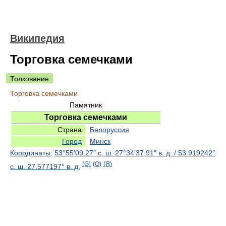
Википедия
Торговка семечками
Толкование
Торговка семечками
Памятник
Торговка семечками
Страна
Белоруссия
Город
Минск
Координаты
:
53°55′09.27″ с. ш.
27°34′37.91″ в. д.
/
53.919242°
(G)
(O)
(Я)
с. ш.
27.577197° в. д.