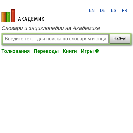
EN
DE
ES
FR
academic.ru
Словари и энциклопедии на Академике
Найти!
Толкования
Переводы
Книги
Игры ⚽