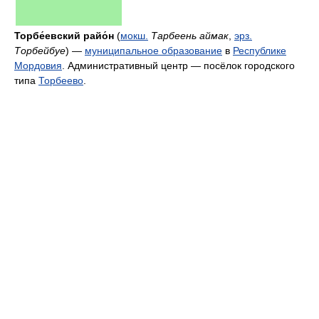
Торбе́евский райо́н
(
мокш.
Тарбеень аймак
,
эрз.
Торбейбуе
) —
муниципальное образование
в
Республике
Мордовия
. Административный центр — посёлок городского
типа
Торбеево
.