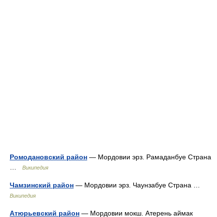
Ромодановский район
— Мордовии эрз. Рамаданбуе Страна
…
Википедия
Чамзинский район
— Мордовии эрз. Чаунзабуе Страна …
Википедия
Атюрьевский район
— Мордовии мокш. Атерень аймак