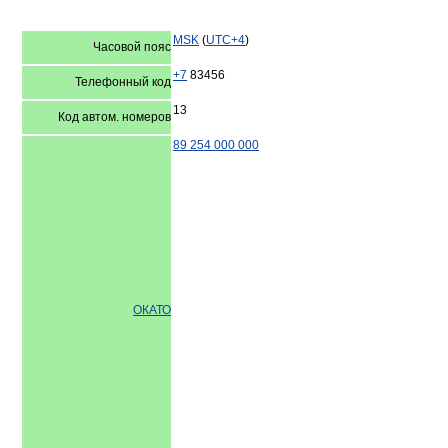
MSK
(
UTC+4
)
Часовой пояс
+7
83456
Телефонный код
13
Код автом. номеров
89 254 000 000
ОКАТО