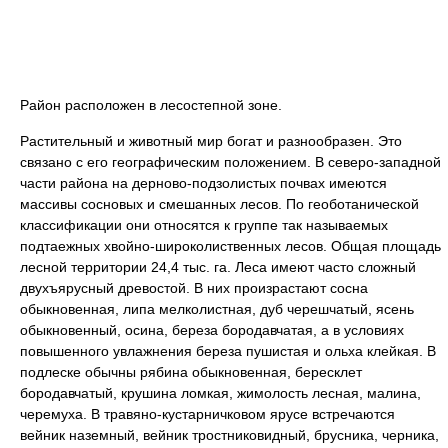
Район расположен в лесостепной зоне.
Растительный и животный мир богат и разнообразен. Это
связано с его географическим положением. В северо-западной
части района на дерново-подзолистых почвах имеются
массивы сосновых и смешанных лесов. По геоботанической
классификации они относятся к группе так называемых
подтаежных хвойно-широколиственных лесов. Общая площадь
лесной территории 24,4 тыс. га. Леса имеют часто сложный
двухъярусный древостой. В них произрастают сосна
обыкновенная, липа мелколистная, дуб черешчатый, ясень
обыкновенный, осина, береза бородавчатая, а в условиях
повышенного увлажнения береза пушистая и ольха клейкая. В
подлеске обычны рябина обыкновенная, бересклет
бородавчатый, крушина ломкая, жимолость лесная, малина,
черемуха. В травяно-кустарничковом ярусе встречаются
вейник наземный, вейник тростниковидный, брусника, черника,