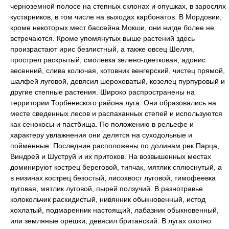
черноземной полосе на степных склонах и опушках, в зарослях
кустарников, в том числе на выходах карбонатов. В Мордовии,
кроме некоторых мест бассейна Мокши, они нигде более не
встречаются. Кроме упомянутых выше растений здесь
произрастают ирис безлистный, а также овсец Шелля,
прострел раскрытый, смолевка зелено-цветковая, адонис
весенний, слива колючая, котовник венгерский, чистец прямой,
шалфей луговой, девясил шероховатый, козелец пурпуровый и
другие степные растения. Широко распространены на
территории Торбеевского района луга. Они образовались на
месте сведенных лесов и распаханных степей и используются
как сенокосы и пастбища. По положению в рельефе и
характеру увлажнения они делятся на суходольные и
пойменные. Последние расположены по долинам рек Парца,
Виндрей и Шуструй и их притоков. На возвышенных местах
доминируют кострец береговой, типчак, мятлик сплюснутый, а
в низинах кострец безостый, лисохвост луговой, тимофеевка
луговая, мятлик луговой, пырей ползучий. В разнотравье
колокольчик раскидистый, нивянник обыкновенный, истод
хохлатый, подмаренник настоящий, лабазник обыкновенный,
или земляные орешки, девясил британский. В лугах охотно