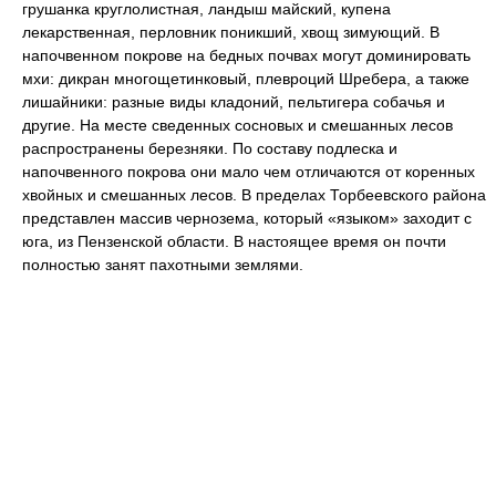
грушанка круглолистная, ландыш майский, купена
лекарственная, перловник поникший, хвощ зимующий. В
напочвенном покрове на бедных почвах могут доминировать
мхи: дикран многощетинковый, плевроций Шребера, а также
лишайники: разные виды кладоний, пельтигера собачья и
другие. На месте сведенных сосновых и смешанных лесов
распространены березняки. По составу подлеска и
напочвенного покрова они мало чем отличаются от коренных
хвойных и смешанных лесов. В пределах Торбеевского района
представлен массив чернозема, который «языком» заходит с
юга, из Пензенской области. В настоящее время он почти
полностью занят пахотными землями.