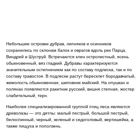
Небольшие островки дубрав, липняков и осинников
сохранились по склонам балок и оврагов вдоль рек Парца,
Виндрей и Шуструй. Встречаются клен остролистный, ясень
обыкновенный, вяз гладкий. Дубравы характеризуются
значительным остепнением как по составу подлеска, так и по
составу травостоя. В подлеске растут бересклет бородавчатый,
жимолость обыкновенная, шиповник майский. На опушках и
полянах появляются ракитник русский, вишня степная, жостер
слабительный, терн.
Наиболее специализированной группой птиц леса являются
древолазы — это дятлы: малый пестрый, большой пестрый,
белоспинный, черный, зеленый и седоголовый, вертишейка, а
также пищуха и поползень.