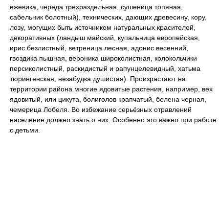
ежевика, череда трехраздельная, сушеница топяная,
сабельник болотный), технических, дающих древесину, кору,
лозу, могущих быть источником натуральных красителей,
декоративных (ландыш майский, купальница европейская,
ирис безлистный, ветреница лесная, адонис весенний,
гвоздика пышная, вероника широколистная, колокольчики
персиколистный, раскидистый и рапунцелевидный, хатьма
тюрингенская, незабудка душистая). Произрастают на
территории района многие ядовитые растения, например, вех
ядовитый, или цикута, болиголов крапчатый, белена черная,
чемерица Лобеля. Во избежание серьёзных отравлений
население должно знать о них. Особенно это важно при работе
с детьми.