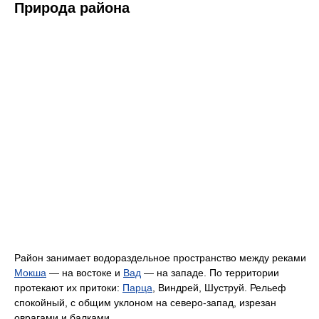
Природа района
Район занимает водораздельное пространство между реками
Мокша
— на востоке и
Вад
— на западе. По территории
протекают их притоки:
Парца
, Виндрей, Шуструй. Рельеф
спокойный, с общим уклоном на северо-запад, изрезан
оврагами и балками.