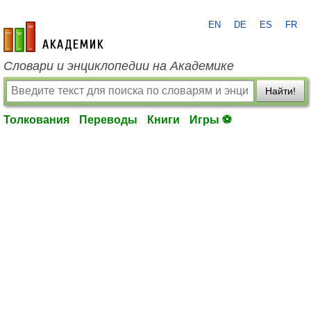
EN
DE
ES
FR
academic.ru
Словари и энциклопедии на Академике
Найти!
Толкования
Переводы
Книги
Игры ⚽