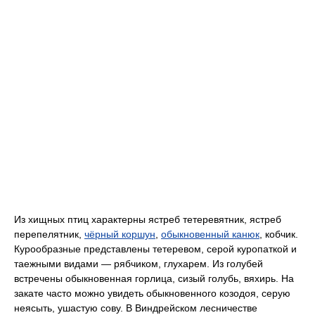
Из хищных птиц характерны ястреб тетеревятник, ястреб
перепелятник,
чёрный коршун
,
обыкновенный канюк
, кобчик.
Курообразные представлены тетеревом, серой куропаткой и
таежными видами — рябчиком, глухарем. Из голубей
встречены обыкновенная горлица, сизый голубь, вяхирь. На
закате часто можно увидеть обыкновенного козодоя, серую
неясыть, ушастую сову. В Виндрейском лесничестве