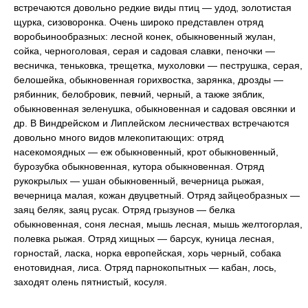
встречаются довольно редкие виды птиц — удод, золотистая
щурка, сизоворонка. Очень широко представлен отряд
воробьинообразных: лесной конек, обыкновенный жулан,
сойка, черноголовая, серая и садовая славки, пеночки —
весничка, теньковка, трещетка, мухоловки — пеструшка, серая,
белошейка, обыкновенная горихвостка, зарянка, дрозды —
рябинник, белобровик, певчий, черный, а также зяблик,
обыкновенная зеленушка, обыкновенная и садовая овсянки и
др. В Виндрейском и Липлейском лесничествах встречаются
довольно много видов млекопитающих: отряд
насекомоядных — еж обыкновенный, крот обыкновенный,
бурозубка обыкновенная, кутора обыкновенная. Отряд
рукокрылых — ушан обыкновенный, вечерница рыжая,
вечерница малая, кожан двуцветный. Отряд зайцеобразных —
заяц беляк, заяц русак. Отряд грызунов — белка
обыкновенная, соня лесная, мышь лесная, мышь желтогорлая,
полевка рыжая. Отряд хищных — барсук, куница лесная,
горностай, ласка, норка европейская, хорь черный, собака
енотовидная, лиса. Отряд парнокопытных — кабан, лось,
заходят олень пятнистый, косуля.