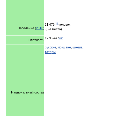
[1]
21 479
человек
Население (
2010
)
(8-е место)
19,3 чел./
км²
Плотность
русские
,
мокшане
,
шокша
,
татары
Национальный состав