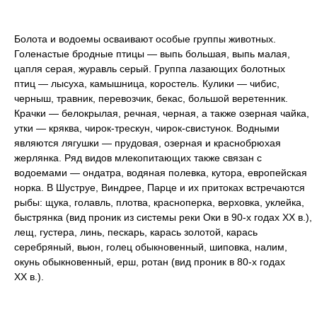
Болота и водоемы осваивают особые группы животных.
Голенастые бродные птицы — выпь большая, выпь малая,
цапля серая, журавль серый. Группа лазающих болотных
птиц — лысуха, камышница, коростель. Кулики — чибис,
черныш, травник, перевозчик, бекас, большой веретенник.
Крачки — белокрылая, речная, черная, а также озерная чайка,
утки — кряква, чирок-трескун, чирок-свистунок. Водными
являются лягушки — прудовая, озерная и краснобрюхая
жерлянка. Ряд видов млекопитающих также связан с
водоемами — ондатра, водяная полевка, кутора, европейская
норка. В Шуструе, Виндрее, Парце и их притоках встречаются
рыбы: щука, голавль, плотва, красноперка, верховка, уклейка,
быстрянка (вид проник из системы реки Оки в 90-х годах XX в.),
лещ, густера, линь, пескарь, карась золотой, карась
серебряный, вьюн, голец обыкновенный, шиповка, налим,
окунь обыкновенный, ерш, ротан (вид проник в 80-х годах
XX в.).