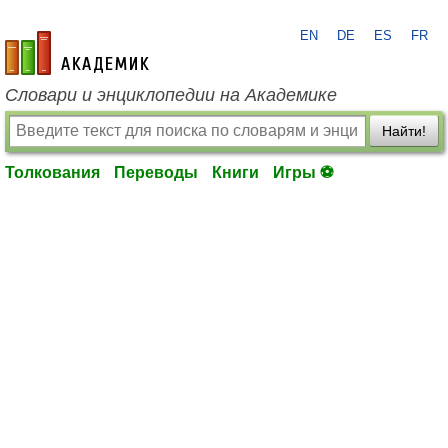
EN
DE
ES
FR
academic.ru
Словари и энциклопедии на Академике
Найти!
Толкования
Переводы
Книги
Игры ⚽