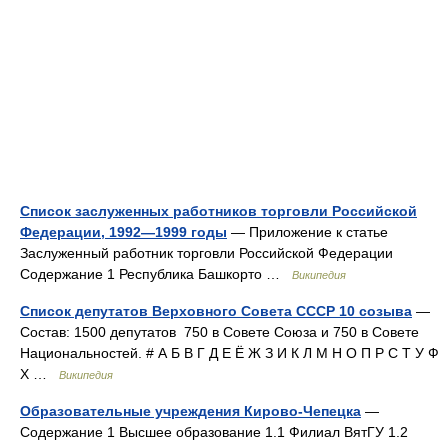
Список заслуженных работников торговли Российской
Федерации, 1992—1999 годы
— Приложение к статье
Заслуженный работник торговли Российской Федерации
Содержание 1 Республика Башкорто …
Википедия
Список депутатов Верховного Совета СССР 10 созыва
—
Состав: 1500 депутатов 750 в Совете Союза и 750 в Совете
Национальностей. # А Б В Г Д Е Ё Ж З И К Л М Н О П Р С Т У Ф
Х …
Википедия
Образовательные учреждения Кирово-Чепецка
—
Содержание 1 Высшее образование 1.1 Филиал ВятГУ 1.2