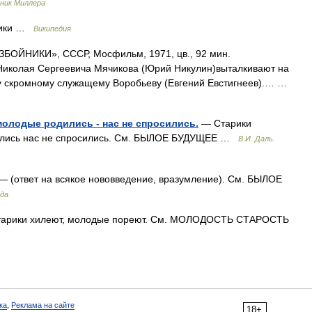
ник Миллера
ники …
Википедия
ОЙНИКИ», СССР, Мосфильм, 1971, цв., 92 мин.
Николая Сергеевича Мячикова (Юрий Никулин)выталкивают на
гу скромному служащему Воробьеву (Евгений Евстигнеев).… …
молодые родились - нас не спросились.
— Старики
дились нас не спросились. См. БЫЛОЕ БУДУЩЕЕ …
В.И. Даль.
— (ответ на всякое нововведение, вразумление). См. БЫЛОЕ
ода
арики хилеют, молодые пореют. См. МОЛОДОСТЬ СТАРОСТЬ
ка
,
Реклама на сайте
18+