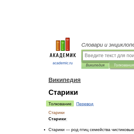
Словари и энциклоп
academic.ru
Википедия
Толкования
Википедия
Старики
Толкование
Перевод
Старики
Старики
:
Старики
—
род
птиц
семейства
чистиковые