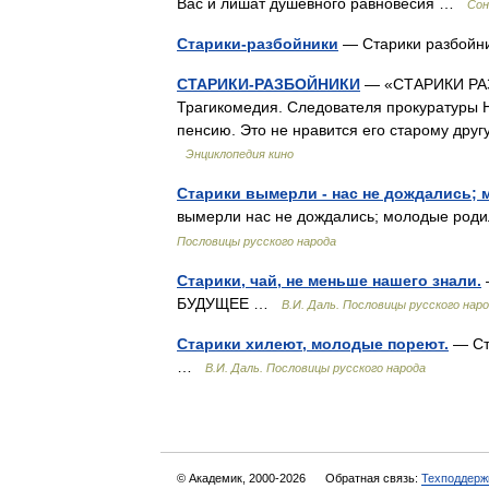
Вас и лишат душевного равновесия …
Сон
Старики-разбойники
— Старики разбой
СТАРИКИ-РАЗБОЙНИКИ
— «СТАРИКИ РАЗБ
Трагикомедия. Следователя прокуратуры 
пенсию. Это не нравится его старому дру
Энциклопедия кино
Старики вымерли - нас не дождались; 
вымерли нас не дождались; молодые ро
Пословицы русского народа
Старики, чай, не меньше нашего знали.
БУДУЩЕЕ …
В.И. Даль. Пословицы русского нар
Старики хилеют, молодые пореют.
— Ст
…
В.И. Даль. Пословицы русского народа
© Академик, 2000-2026
Обратная связь:
Техподдерж