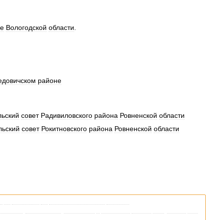
е
Вологодской
области
.
едовичском
районе
льский
совет
Радивиловского
района
Ровненской
области
льский
совет
Рокитновского
района
Ровненской
области
я
со
ссылками
на
соответствующие
статьи
.
кипедии
,
пожалуйста
,
вернитесь
и
уточните
ссылку
так
,
чтобы
она