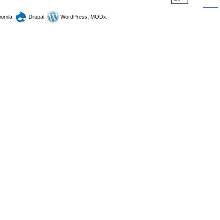
omla,
Drupal,
WordPress, MODx.