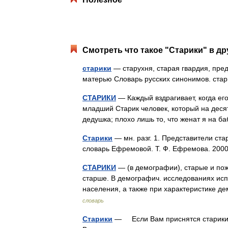
Смотреть что такое "Старики" в др
старики
— старухня, старая гвардия, пред
матерью Словарь русских синонимов. стар
СТАРИКИ
— Каждый вздрагивает, когда ег
младший Старик человек, который на десят
дедушка; плохо лишь то, что женат я на
Старики
— мн. разг. 1. Представители ст
словарь Ефремовой. Т. Ф. Ефремова. 2
СТАРИКИ
— (в демографии), старые и пож
старше. В демографич. исследованиях исп
населения, а также при характеристике 
словарь
Старики
— Если Вам приснятся старики –