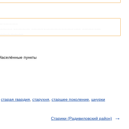
ых
пунктах
.
ипедии
,
возможно
,
стоит
уточнить
ссылку
так
,
чтобы
она
ённом
пункте
.
:Населённые
пункты
,
старая гвардия
,
старухня
,
старшее поколение
,
шнурки
Старики (Радивиловский район)