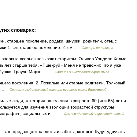
угих словарях:
ки, старшее поколение, родаки, шнурки, родители, отец с
ики 1. см. старшее поколение. 2. см …
Словарь синонимов
о впервые всерьез называют стариком. Оливер Уэнделл Холмс
ь лет старше тебя. «Пшекруй» Меня не тревожит, что я уже
 бабушке. Граучо Маркс… …
Сводная энциклопедия афоризмов
аршего поколения. 2. Пожилые или старые родители. Толковый
000 …
Современный толковый словарь русского языка Ефремовой
илые люди, категория населения в возрасте 60 (или 65) лет и
ользуется для изучения эволюции возрастной структуры
демографич., социальных и… …
Демографический энциклопедический
 это предвещает хлопоты и заботы, которые будут удручать