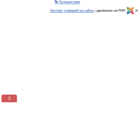
👣 Путешествия
Экспорт словарей на сайты
, сделанные на PHP,
Jo
3