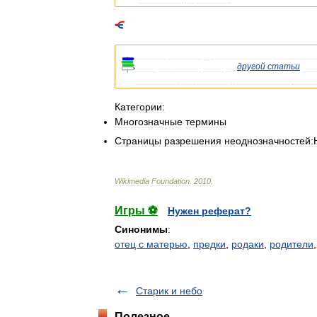
Список
статей
об
одноимённых
населённ
Если
вы
попали
сюда
из
другой
статьи
Вик
указывала
на
статью
о
конкретном
насел
Категории:
Многозначные
термины
Страницы
разрешения
неоднозначностей
Wikimedia
Foundation
.
2010
.
Игры ⚽
Нужен реферат?
Синонимы
:
отец с матерью
,
предки
,
родаки
,
родители
Старик и небо
Полезное