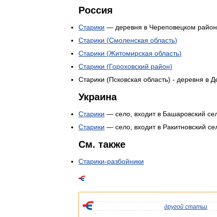
Россия
Старики
—
деревня
в
Череповецком
район
Старики
(
Смоленская
область
)
Старики
(
Житомирская
область
)
Старики
(
Гороховский
район
)
Старики
(
Псковская
область
) -
деревня
в
Д
Украина
Старики
—
село
,
входит
в
Башаровский
се
Старики
—
село
,
входит
в
Ракитновский
се
См
.
также
Старики
-
разбойники
Список
значений
слова
или
словосочетани
Если
вы
попали
сюда
из
другой
статьи
Ви
указывала
на
статью
.