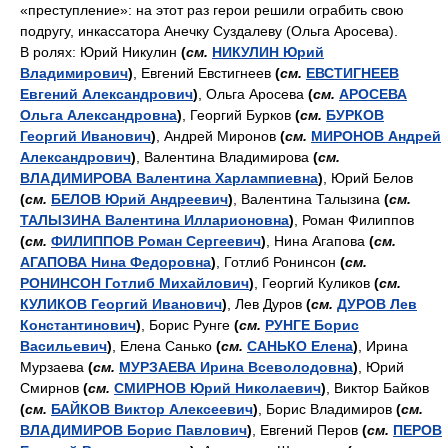
«преступление»: на этот раз герои решили ограбить свою
подругу, инкассатора Анечку Суздалеву (Ольга Аросева).
В ролях: Юрий Никулин
(
см.
НИКУЛИН Юрий
Владимирович
)
, Евгений Евстигнеев
(
см.
ЕВСТИГНЕЕВ
Евгений Александрович
)
, Ольга Аросева
(
см.
АРОСЕВА
Ольга Александровна
)
, Георгий Бурков
(
см.
БУРКОВ
Георгий Иванович
)
, Андрей Миронов
(
см.
МИРОНОВ Андрей
Александрович
)
, Валентина Владимирова
(
см.
ВЛАДИМИРОВА Валентина Харлампиевна
)
, Юрий Белов
(
см.
БЕЛОВ Юрий Андреевич
)
, Валентина Талызина
(
см.
ТАЛЫЗИНА Валентина Илларионовна
)
, Роман Филиппов
(
см.
ФИЛИППОВ Роман Сергеевич
)
, Нина Агапова
(
см.
АГАПОВА Нина Федоровна
)
, Готлиб Ронинсон
(
см.
РОНИНСОН Готлиб Михайлович
)
, Георгий Куликов
(
см.
КУЛИКОВ Георгий Иванович
)
, Лев Дуров
(
см.
ДУРОВ Лев
Константинович
)
, Борис Рунге
(
см.
РУНГЕ Борис
Васильевич
)
, Елена Санько
(
см.
САНЬКО Елена
)
, Ирина
Мурзаева
(
см.
МУРЗАЕВА Ирина Всеволодовна
)
, Юрий
Смирнов
(
см.
СМИРНОВ Юрий Николаевич
)
, Виктор Байков
(
см.
БАЙКОВ Виктор Алексеевич
)
, Борис Владимиров
(
см.
ВЛАДИМИРОВ Борис Павлович
)
, Евгений Перов
(
см.
ПЕРОВ