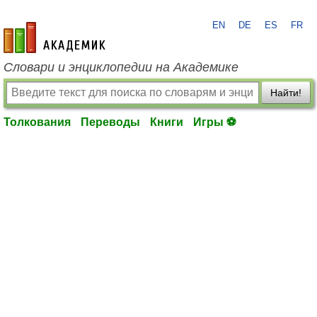
EN
DE
ES
FR
academic.ru
Словари и энциклопедии на Академике
Найти!
Толкования
Переводы
Книги
Игры ⚽