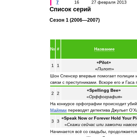
7
16
27
февраля
2013
Список
серий
Сезон
1
(
2006
—
2007
)
№
#
Название
«
Pilot
»
1
1
«
Пилот
»
Шон
Спенсер
впервые
помогает
полиции
связи
с
преступниками
.
Вскоре
его
и
Гаса
«
Spellingg
Bee
»
2
2
«
Орффография
»
На
конкурсе
орфографии
происходит
убий
Майями
переводят
детектива
Джульет
О
’
Х
«
Speak
Now
or
Forever
Hold
Your
P
3
3
«
Скажи
сейчас
или
замолчи
навсе
Начинается
всё
со
свадьбы
,
продолжается