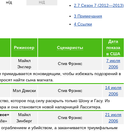
н
/
д
Н
/
Д
2
.
7
Сезон
7
(
2012
—
2013
)
3
Примечания
4
Ссылки
Дата
Режиссер
Сценаристы
показа
в
США
Майкл
7
июля
Стив
Фрэнкс
Энглер
2006
и
прикидывается
ясновидящим
,
чтобы
избежать
подозрений
в
просят
найти
сына
магната
.
14
июля
Мэл
Дэмски
Стив
Фрэнкс
2006
ство
,
которое
под
силу
раскрыть
только
Шону
и
Гасу
.
Из
ара
и
она
становится
новой
напарницей
Ласситера
.
iece
»
Майкл
21
июля
Стив
Фрэнкс
гда
»
Зинберг
2006
ограблением
и
убийством
,
а
заканчивается
триумфальным