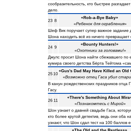
сообразительность
,
кто
быстрее
разгадает
дело
.
«
Rob
-
a
-
Bye
Baby
»
23
8
«
Ребенок
для
ограбления
»
Шеф
Вик
поручает
супер
важное
задание
Шона
находить
всё
из
ничего
превращает
«
Bounty
Hunters
!»
24
9
«
Охотники
за
головами
!
»
Джулс
просит
Шона
найти
сбежавшего
по
кумира
своего
детства
Бёрта
Тейтома
«
са
«
Gus
'
s
Dad
May
Have
Killed
an
Old
25
10
«
Возможно
отец
Гаса
убил
стари
В
канун
рождественских
праздников
отца
Г
Гасу
.
«
There
'
s
Something
About
Mira
26
11
«
Познакомтесь
с
Мирой
»
Шон
узнает
о
давней
свадьбе
Гаса
,
котор
кто
более
крутой
детектив
,
ведь
они
оба
н
узнают
,
что
Шон
сдал
тест
на
100
баллов
«
The
Old
and
the
Restless
»