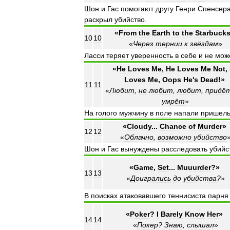
Шон
и
Гас
помогают
другу
Генри
Спенсер
раскрыл
убийство
.
«
From
the
Earth
to
the
Starbuck
10
10
«
Через
тернии
к
звёздам
»
Ласси
теряет
уверенность
в
себе
и
не
мож
«
He
Loves
Me
,
He
Loves
Me
Not
,
Loves
Me
,
Oops
He
'
s
Dead
!»
11
11
«
Любит
,
не
любит
,
любит
,
придё
умрёт
»
На
голого
мужчину
в
поле
напали
пришел
«
Cloudy
...
Chance
of
Murder
»
12
12
«
Облачно
,
возможно
убийство
Шон
и
Гас
вынуждены
расследовать
убийс
«
Game
,
Set
...
Muuurder
?»
13
13
«
Доигрались
до
убийства
?
»
В
поисках
атаковавшего
теннисиста
парня
«
Poker
?
I
Barely
Know
Her
»
14
14
«
Покер
?
Знаю
,
слышал
»