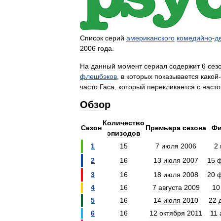
Список
серий
американского
комедийно
-
д
2006
года
.
На
данный
момент
сериал
содержит
6
сез
флешбэков
,
в
которых
показывается
какой
-
часто
Гаса
,
который
перекликается
с
наст
Обзор
Количество
Сезон
Премьера
сезона
Фи
эпизодов
1
15
7
июля
2006
2
2
16
13
июля
2007
15
3
16
18
июля
2008
20
4
16
7
августа
2009
10
5
16
14
июля
2010
22
6
16
12
октября
2011
11