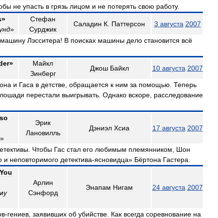
обы
не
упасть
в
грязь
лицом
и
не
потерять
свою
работу
.
s
»
Стефан
Саладин
К
.
Паттерсон
3
августа
2007
унд
»
Сурджик
машину
Лэсситера
!
В
поисках
машины
дело
становится
всё
der
»
Майкл
Джош
Байкл
10
августа
2007
Зинберг
она
и
Гаса
в
детстве
,
обращается
к
ним
за
помощью
.
Теперь
лошади
перестали
выигрывать
.
Однако
вскоре
,
расследование
so
Эрик
Дэниэл
Хсиа
17
августа
2007
Лановилль
»
етективы
.
Чтобы
Гас
стал
его
любимым
племянником
,
Шон
о
и
неповторимого
детектива
-
ясновидца
»
Бёртона
Гастера
.
You
Арлин
Энапам
Нигам
24
августа
2007
му
Сэнфорд
ов
-
гениев
,
заявивших
об
убийстве
.
Как
всегда
соревнование
на