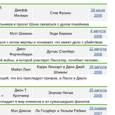
:
Джефф
28
июля
Стив
Фрэнкс
Мелман
2006
льников
и
просит
Шона
связаться
с
духом
покойника
.
4
августа
Мэтт
Шакман
Энди
Берман
2006
ься
с
котом
жертвы
и
понимает
,
что
имеет
дело
с
убийством
.
Джон
11
августа
Дуглас
Стинберг
Фортенберри
2006
ой
войны
,
в
которой
участвует
Лассетер
,
погибает
человек
…
Кэрри
Ленхарт
и
Джон
Джей
18
августа
Майкл
Ланг
Шэкман
2006
ющий
,
что
его
преследует
призрак
,
а
Ласси
и
Джулс
Джон
Т
.
25
августа
Энапам
Нигам
а
»
Крэтчмер
2006
попадает
в
мир
комиксов
и
их
сумасшедших
фанатов
.
19
января
Мэл
Дэмски
Ли
Голдберг
и
Уильям
Рабкин
2007