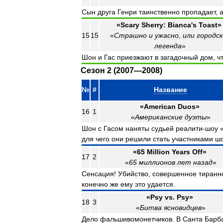
Сын
друга
Генри
таинственно
пропадает
,
«
Scary
Sherry:
Bianca
'
s
Toast
»
15
15
«
Страшно
и
ужасно
,
или
городск
легенда
»
Шон
и
Гас
приезжают
в
загадочный
дом
,
ч
Сезон
2
(
2007
—
2008
)
№
#
Название
«
American
Duos
»
16
1
«
Американские
дуэты
»
Шон
с
Гасом
наняты
судьей
реалити
-
шоу
для
чего
они
решили
стать
участниками
ш
«
65
Million
Years
Off
»
17
2
«
65
миллионов
лет
назад
»
Сенсация
!
Убийство
,
совершенное
тиранн
конечно
же
ему
это
удается
.
«
Psy
vs
.
Psy
»
18
3
«
Битва
ясновидцев
»
Дело
фальшивомонетчиков
.
В
Санта
Барб