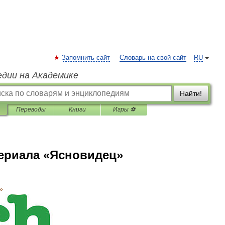
Запомнить сайт
Словарь на свой сайт
RU
едии на Академике
Найти!
Переводы
Книги
Игры ⚽
ериала «Ясновидец»
»