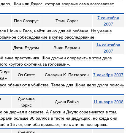
дело
,
Шон
или
Джулс
,
которая
впервые
сама
возглавляет
7
сентября
Пол
Лазарус
Тэми
Сэрег
2007
для
Шона
и
Гаса
,
найти
няню
для
её
ребёнка
.
Но
умение
обычное
собеседование
в
супер
расследование
!
14
сентября
Джон
Бэдхэм
Энди
Берман
2007
её
вине
преступника
.
Шон
должен
опередить
в
этом
деле
мого
крутого
охотника
за
головами
».
Guy
»
Оз
Скотт
Саладин
K
.
Паттерсон
7
декабря
2007
ка
»
аса
обвиняют
в
убийстве
.
Теперь
для
Шона
дело
долга
помочь
»
Джоэнна
Джош
Байкл
11
января
2008
Кэрнс
ую
он
держал
в
секрете
.
А
Ласси
и
Джулс
соревнуются
в
том
,
абрали
больше
90
баллов
в
тесте
на
дедукцию
,
но
когда
они
ещё
в
15
лет
,
они
оба
признают
,
что
с
эти
не
поспоришь
.
Джейсон