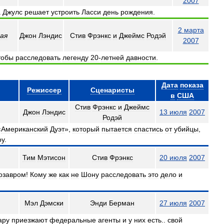
2007
а
Джулс
решает
устроить
Ласси
день
рождения
.
2
марта
ая
Джон
Лэндис
Стив
Фрэнкс
и
Джеймс
Родэй
2007
тобы
расследовать
легенду
20
-
летней
давности
.
Дата
показа
Режиссер
Сценаристы
в
США
Стив
Фрэнкс
и
Джеймс
Джон
Лэндис
13
июля
2007
Родэй
«
Американский
Дуэт
»,
который
пытается
спастись
от
убийцы
,
оу
.
Тим
Мэтисон
Стив
Фрэнкс
20
июля
2007
озавром
!
Кому
же
как
не
Шону
расследовать
это
дело
и
Мэл
Дэмски
Энди
Берман
27
июля
2007
ару
приезжают
федеральные
агенты
и
у
них
есть
..
свой