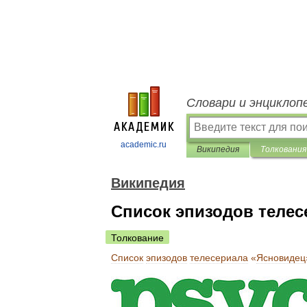
Словари и энциклоп
academic.ru
Википедия
Толкования
Википедия
Список эпизодов телес
Толкование
Список
эпизодов
телесериала
«
Ясновидец