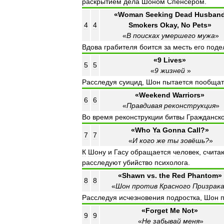
раскрытием
дела
Шоном
Спенсером
.
«
Woman
Seeking
Dead
Husband
4
4
Smokers
Okay
,
No
Pets
»
«
В
поисках
умершего
мужа
»
Вдова
грабителя
боится
за
месть
его
поде
«
9
Lives
»
5
5
«
9
жизней
»
Расследуя
суицид
,
Шон
пытается
пообщат
«
Weekend
Warriors
»
6
6
«
Правдивая
реконструкция
»
Во
время
реконструкции
битвы
Гражданск
«
Who
Ya
Gonna
Call
?»
7
7
«
И
кого
же
ты
зовёшь
?
»
К
Шону
и
Гасу
обращается
человек
,
счита
расследуют
убийство
психолога
.
«
Shawn
vs
.
the
Red
Phantom
»
8
8
«
Шон
против
Красного
Призрак
Расследуя
исчезновения
подростка
,
Шон
«
Forget
Me
Not
»
9
9
«
Не
забывай
меня
»