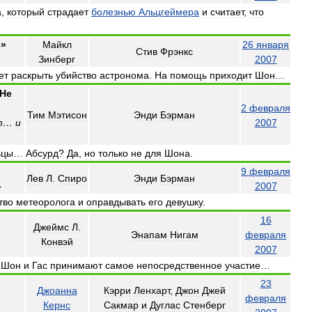
а
,
который
страдает
болезнью
Альцгеймера
и
считает
,
что
s
»
Майкл
26
января
Стив
Фрэнкс
Зинберг
2007
ет
раскрыть
убийство
астронома
.
На
помощь
приходит
Шон
…
He
2
февраля
Тим
Мэтисон
Энди
Бэрман
т
…
и
2007
ьцы
…
Абсурд
?
Да
,
но
только
не
для
Шона
.
9
февраля
Лев
Л
.
Спиро
Энди
Бэрман
»
2007
тво
метеоролога
и
оправдывать
его
девушку
.
16
Джеймс
Л
.
Энапам
Нигам
февраля
Конвэй
2007
Шон
и
Гас
принимают
самое
непосредственное
участие
…
23
Джоанна
Кэрри
Ленхарт
,
Джон
Джей
февраля
Кернс
Сакмар
и
Дуглас
Стенберг