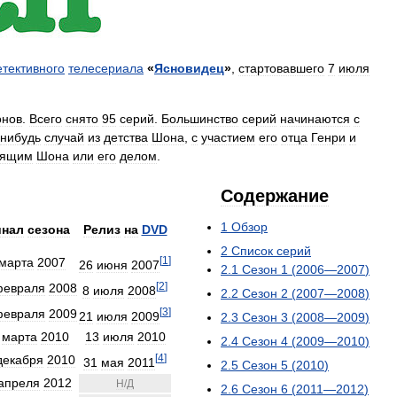
етективного
телесериала
«
Ясновидец
»
,
стартовавшего
7
июля
онов
.
Всего
снято
95
серий
.
Большинство
серий
начинаются
с
нибудь
случай
из
детства
Шона
,
с
участием
его
отца
Генри
и
оящим
Шона
или
его
делом
.
Содержание
1
Обзор
нал
сезона
Релиз
на
DVD
2
Список
серий
[
1
]
марта
2007
26
июня
2007
2
.
1
Сезон
1
(
2006
—
2007
)
[
2
]
февраля
2008
8
июля
2008
2
.
2
Сезон
2
(
2007
—
2008
)
[
3
]
февраля
2009
21
июля
2009
2
.
3
Сезон
3
(
2008
—
2009
)
марта
2010
13
июля
2010
2
.
4
Сезон
4
(
2009
—
2010
)
[
4
]
декабря
2010
31
мая
2011
2
.
5
Сезон
5
(
2010
)
апреля
2012
Н
/
Д
2
.
6
Сезон
6
(
2011
—
2012
)