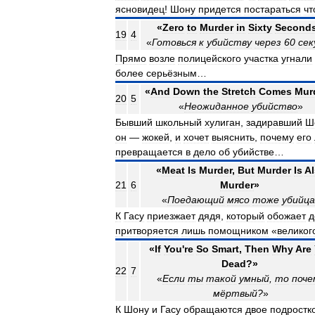
ясновидец
!
Шону
придется
постараться
чт
«
Zero
to
Murder
in
Sixty
Second
19
4
«
Готовься
к
убийству
через
60
сек
Прямо
возле
полицейского
участка
угнали
более
серьёзным
…
«
And
Down
the
Stretch
Comes
Mur
20
5
«
Неожиданное
убийство
»
Бывший
школьный
хулиган
,
задиравший
Ш
он
—
жокей
,
и
хочет
выяснить
,
почему
его
превращается
в
дело
об
убийстве
…
«
Meat
Is
Murder
,
But
Murder
Is
Al
21
6
Murder
»
«
Поедающий
мясо
тоже
убийца
К
Гасу
приезжает
дядя
,
который
обожает
д
притворяется
лишь
помощником
«
великог
«
If
You
'
re
So
Smart
,
Then
Why
Are
Dead
?»
22
7
«
Если
ты
такой
умный
,
то
поче
мёртвый
?
»
К
Шону
и
Гасу
обращаются
двое
подростк