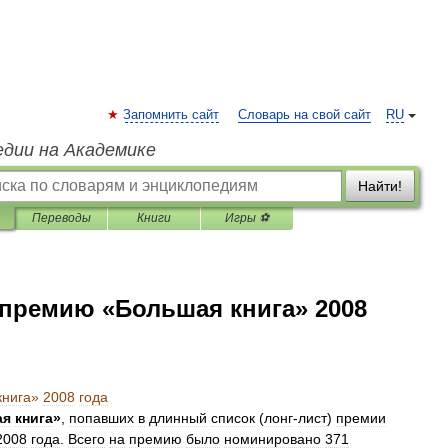
Запомнить сайт
Словарь на свой сайт
RU
едии на Академике
Найти!
Переводы
Книги
Игры ⚽
премию «Большая книга» 2008
книга
»
2008
года
ая
книга
»
,
попавших
в
длинный
список
(
лонг
-
лист
)
премии
2008
года
.
Всего
на
премию
было
номинировано
371