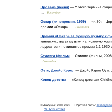
Прованс (песня)
— У этого термина сущес
…
Википедия
Оскар (кинопремия, 1959)
— << 30 я Цер
премии «Оскар» …
Википедия
Премия «Оскар» за лучшую музыку к ф
киноискусства за музыку, написанную ко
лауреатов и номинантов премии 1.1 193
Стиляги (фильм
— Стиляги (фильм, 2008
Википедия
Оутс, Джойс Кэрол
— Джойс Кэрол Оутс 
Конец детства
— «Конец детства» Child
© Академик, 2000-2026
Обратная связь:
Техподдерж
👣 Путешествия