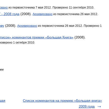
овано
из
первоисточника
7
мая
2012
.
Проверено
11
сентября
2010
.
7
-
2008
года
(
2008
).
Архивировано
из
первоисточника
26
мая
2012
.
ову
(
2008
).
Архивировано
из
первоисточника
26
мая
2012
.
Проверено
1
список
»
номинантов
премии
«
Большая
Книга
»
(
2008
).
роверено
1
октября
2010
.
ии
шая
Список номинантов на премию «Большая книга»
2009 года