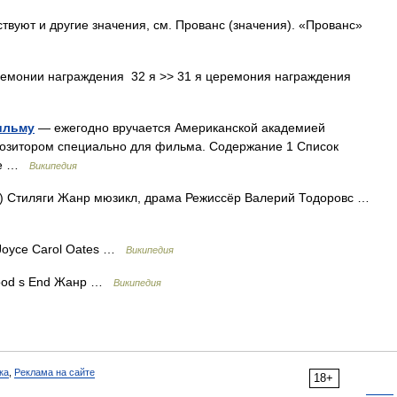
твуют и другие значения, см. Прованс (значения). «Прованс»
емонии награждения 32 я >> 31 я церемония награждения
ильму
— ежегодно вручается Американской академией
мпозитором специально для фильма. Содержание 1 Список
0 е …
Википедия
) Стиляги Жанр мюзикл, драма Режиссёр Валерий Тодоровс …
Joyce Carol Oates …
Википедия
hood s End Жанр …
Википедия
ка
,
Реклама на сайте
18+