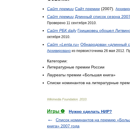
Сайт
премии
Сайт
премии
(
2007
).
Архивир
Сайт
премии
Длинный
список
сезона
200
Проверено
11
сентября
2010
.
Сайт
РБК
daily
Гришковец
обошел
Литвин
октября
2010
.
Сайт
«
Lenta
.
ru
»
Обнародован
«
длинный
Архивировано
из
первоисточника
26
мая
2012
.
П
Категории:
Литературные
премии
России
Лауреаты
премии
«
Большая
книга
»
Списки
номинантов
на
литературные
прем
Wikimedia
Foundation
.
2010
.
Игры ⚽
Нужно сделать НИР?
Список номинантов на премию «Боль
книга» 2007 года