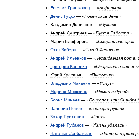
Евгений
Гришковец
— «
Асфальт
»
Денис
Гуцко
— «
Покемонов
день
»
Владимир
Данихнов
— «
Чужое
»
Андрей
Дмитриев
— «
Бухта
Радости
»
Мария
Елифёрова
— «
Смерть
автора
»
Олег
Зоберн
— «
Тихий
Иерихон
»
Андрей
Ильенков
— «
Несгибаемая
рота
,
Григорий
Канович
— «
Очарованье
сатаны
Юрий
Красавин
— «
Письмена
»
Владимир
Маканин
— «
Испуг
»
Марина
Москвина
— «
Роман
с
Луной
»
Борис
Минаев
— «
Психолог
,
или
Ошибка
Валерий
Попов
— «
Горящий
рукав
»
Захар
Прилепин
— «
Грех
»
Андрей
Рубанов
— «
Жизнь
удалась
»
Наталья
Сорбатская
— «
Литературная
р