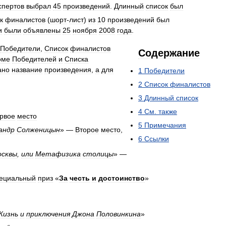
спертов
выбрал
45
произведений
.
Длинный
список
был
к
финалистов
(
шорт
-
лист
)
из
10
произведений
был
и
были
объявлены
25
ноября
2008
года
.
Победители
,
Список
финалистов
Содержание
оме
Победителей
и
Списка
ано
название
произведения
,
а
для
1
Победители
2
Список
финалистов
3
Длинный
список
4
См
.
также
рвое
место
5
Примечания
андр
Солженицын
» —
Второе
место
,
6
Ссылки
сквы
,
или
Метафизика
столицы
» —
ециальный
приз
«
За
честь
и
достоинство
»
Жизнь
и
приключения
Джона
Половинкина
»