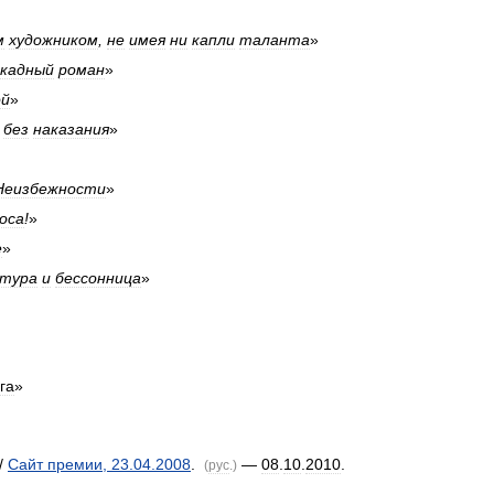
м
художником
,
не
имея
ни
капли
таланта
»
кадный
роман
»
ой
»
без
наказания
»
Неизбежности
»
оса
!
»
е
»
тура
и
бессонница
»
га
»
//
Сайт
премии
,
23
.
04
.
2008
.
—
08
.
10
.
2010
.
(
рус
.)