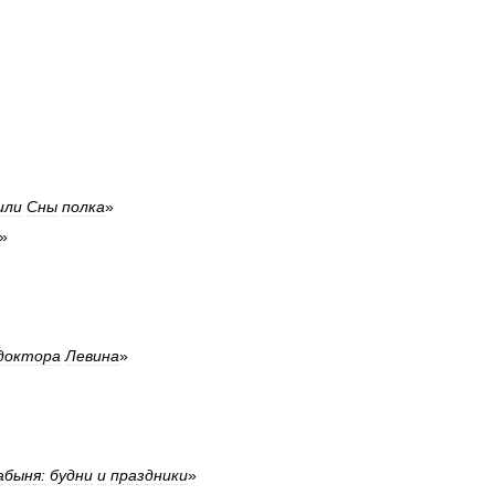
или
Сны
полка
»
»
доктора
Левина
»
абыня:
будни
и
праздники
»