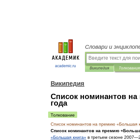
Словари и энциклоп
academic.ru
Википедия
Толкования
Википедия
Список номинантов на 
года
Толкование
Список
номинантов
на
премию
«
Большая
Список
номинантов
на
премию
«
Больш
«
Большая
книга
»
в
третьем
сезоне
2007
—