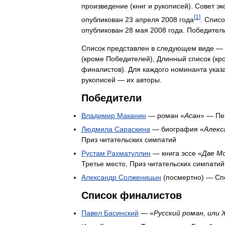
произведение
(
книг
и
рукописей
).
Совет
эк
[
1
]
опубликован
23
апреля
2008
года
.
Списо
опубликован
28
мая
2008
года
.
Победител
Список
представлен
в
следующем
виде
—
(
кроме
Победителей
),
Длинный
список
(
кр
финалистов
).
Для
каждого
номинанта
указ
рукописей
—
их
авторы
.
Победители
Владимир
Маканин
—
роман
«
Асан
» —
Пе
Людмила
Сараскина
—
биография
«
Алекс
Приз
читательских
симпатий
Рустам
Рахматуллин
—
книга
эссе
«
Две
Мо
Третье
место
,
Приз
читательских
симпатий
Александр
Солженицын
(
посмертно
) —
Сп
Список
финалистов
Павел
Басинский
— «
Русский
роман
,
или