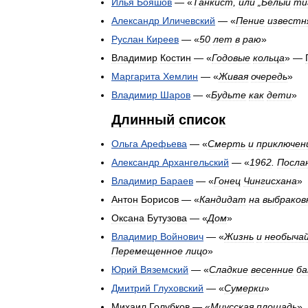
Илья
Бояшов
— «
Танкист
,
или
„
Белый
ти
Александр
Иличевский
— «
Пение
известн
Руслан
Киреев
— «
50
лет
в
раю
»
Владимир
Костин
— «
Годовые
кольца
» —
Маргарита
Хемлин
— «
Живая
очередь
»
Владимир
Шаров
— «
Будьте
как
дети
»
Длинный
список
Ольга
Арефьева
— «
Смерть
и
приключен
Александр
Архангельский
— «
1962
.
Посла
Владимир
Бараев
— «
Гонец
Чингисхана
»
Антон
Борисов
— «
Кандидат
на
выбраков
Оксана
Бутузова
— «
Дом
»
Владимир
Войнович
— «
Жизнь
и
необыча
Перемещенное
лицо
»
Юрий
Вяземский
— «
Сладкие
весенние
ба
Дмитрий
Глуховский
— «
Сумерки
»
Михаил
Голубков
— «
Миусская
площадь
»