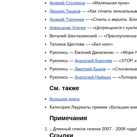
Андрей
Столяров
— «
Маленькая
луна
»
Леонид
Тишков
— «
Как
стать
гениальны
Андрей
Тургенев
— «
Спать
и
верить
.
Бло
Александр
Хургин
— «
Целующиеся
с
кукл
Виталий
Шенталинский
— «
Преступление
Татьяна
Щеглова
— «
Без
нот
»
Рукопись
—
Евгений
Даниленко
— «
Море
Рукопись
—
Анатолий
Королёв
— «
STOP
,
к
Рукопись
—
Дмитрий
Быков
— «
Списанны
Рукопись
—
Анатолий
Найман
— «
Литера
См
.
также
Большая
книга
Категория:Лауреаты
премии
«
Большая
кни
Примечания
↑
Длинный
список
сезона
2007
-
2008
года
Ссылки