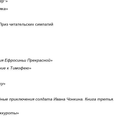
гр
“
»
яка
»
Приз
читательских
симпатий
ия
Ефросиньи
Прекрасной
»
ние
к
Тимофею
»
ку
»
йные
приключения
солдата
Ивана
Чонкина
.
Книга
третья
.
ккуроты
»