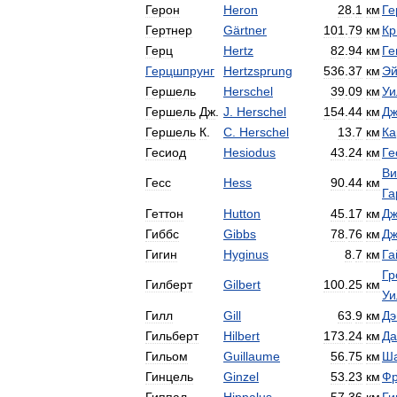
Герон
Heron
28
.
1
км
Ге
Гертнер
Gärtner
101
.
79
км
Кр
Герц
Hertz
82
.
94
км
Ге
Герцшпрунг
Hertzsprung
536
.
37
км
Эй
Гершель
Herschel
39
.
09
км
Уи
Гершель
Дж
.
J
.
Herschel
154
.
44
км
Дж
Гершель
К
.
C
.
Herschel
13
.
7
км
Ка
Гесиод
Hesiodus
43
.
24
км
Ге
Ви
Гесс
Hess
90
.
44
км
Га
Геттон
Hutton
45
.
17
км
Дж
Гиббс
Gibbs
78
.
76
км
Дж
Гигин
Hyginus
8
.
7
км
Га
Гр
Гилберт
Gilbert
100
.
25
км
Уи
Гилл
Gill
63
.
9
км
Дэ
Гильберт
Hilbert
173
.
24
км
Да
Гильом
Guillaume
56
.
75
км
Ш
Гинцель
Ginzel
53
.
23
км
Фр