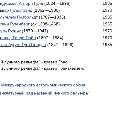
нджамин
Апторп
Гулд
(
1824
—
1896
)
1935
ьвар
Гульстранд
(
1862
—
1930
)
1970
льгельм
Гумбольдт
(
1767
—
1835
)
1935
ганн
Гутенберг
(
ок
.
1398
-
1468
)
1935
уль
Гутник
(
1879
—
1947
)
1970
нольд
Генри
Гюйо
(
1807
—
1884
)
1970
хан
Аугуст
Гуго
Гюлден
(
1841
—
1896
)
1935
ий
лунного
рельефа
" -
кратер
Грас
.
ий
лунного
рельефа
" -
кратер
Грейтхейзен
.
Международного
астрономического
союза
енклатурный
ряд
названий
лунного
рельефа
"