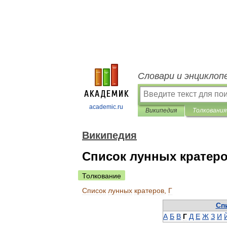
Словари и энциклоп
academic.ru
Википедия
Толкования
Википедия
Список лунных кратеро
Толкование
Список
лунных
кратеров
,
Г
Сп
А
Б
В
Г
Д
Е
Ж
З
И