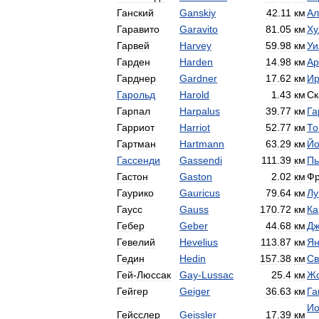
Ганский
Ganskiy
42
.
11
км
Ал
Гаравито
Garavito
81
.
05
км
Ху
Гарвей
Harvey
59
.
98
км
Уи
Гарден
Harden
14
.
98
км
Ар
Гарднер
Gardner
17
.
62
км
Ир
Гарольд
Harold
1
.
43
км
Ск
Гарпал
Harpalus
39
.
77
км
Га
Гарриот
Harriot
52
.
77
км
То
Гартман
Hartmann
63
.
29
км
Йо
Гассенди
Gassendi
111
.
39
км
Пь
Гастон
Gaston
2
.
02
км
Фр
Гаурико
Gauricus
79
.
64
км
Лу
Гаусс
Gauss
170
.
72
км
Ка
Гебер
Geber
44
.
68
км
Дж
Гевелий
Hevelius
113
.
87
км
Я
Гедин
Hedin
157
.
38
км
Св
Гей
-
Люссак
Gay
-
Lussac
25
.
4
км
Ж
Гейгер
Geiger
36
.
63
км
Га
Ио
Гейсслер
Geissler
17
.
39
км