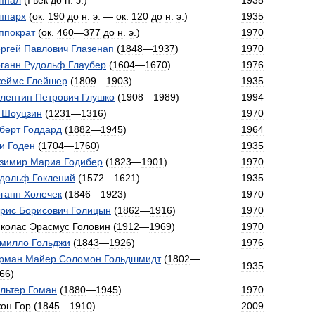
ппал
(
I
век
до
н
.
э
.)
1935
ппарх
(
ок
.
190
до
н
.
э
. —
ок
.
120
до
н
.
э
.)
1935
ппократ
(
ок
.
460
—
377
до
н
.
э
.)
1970
ргей
Павлович
Глазенап
(
1848
—
1937
)
1970
ганн
Рудольф
Глаубер
(
1604
—
1670
)
1976
еймс
Глейшер
(
1809
—
1903
)
1935
лентин
Петрович
Глушко
(
1908
—
1989
)
1994
Шоуцзин
(
1231
—
1316
)
1970
берт
Годдард
(
1882
—
1945
)
1964
и
Годен
(
1704
—
1760
)
1935
зимир
Мариа
Годибер
(
1823
—
1901
)
1970
дольф
Гоклений
(
1572
—
1621
)
1935
ганн
Холечек
(
1846
—
1923
)
1970
рис
Борисович
Голицын
(
1862
—
1916
)
1970
колас
Эрасмус
Головин
(
1912
—
1969
)
1970
милло
Гольджи
(
1843
—
1926
)
1976
рман
Майер
Соломон
Гольдшмидт
(
1802
—
1935
66
)
льтер
Гоман
(
1880
—
1945
)
1970
он
Гор
(
1845
—
1910
)
2009