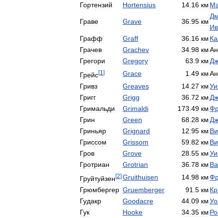
Гортензий
Hortensius
14
.
16
км
Ма
Дм
Граве
Grave
36
.
95
км
Ив
Графф
Graff
36
.
16
км
Ка
Грачев
Grachev
34
.
98
км
Ан
Грегори
Gregory
63
.
9
км
Дж
[
1
]
Grace
1
.
49
км
Ан
Грейс
Гривз
Greaves
14
.
27
км
Уи
Григг
Grigg
36
.
72
км
Дж
Гримальди
Grimaldi
173
.
49
км
Фр
Грин
Green
68
.
28
км
Дж
Гриньяр
Grignard
12
.
95
км
Ви
Гриссом
Grissom
59
.
82
км
Ви
Гров
Grove
28
.
55
км
Уи
Гротриан
Grotrian
36
.
78
км
Ва
[
2
]
Gruithuisen
14
.
98
км
Ф
Груйтуйзен
Грюмбергер
Gruemberger
91
.
5
км
Кр
Гудакр
Goodacre
44
.
09
км
Уо
Гук
Hooke
34
.
35
км
Ро