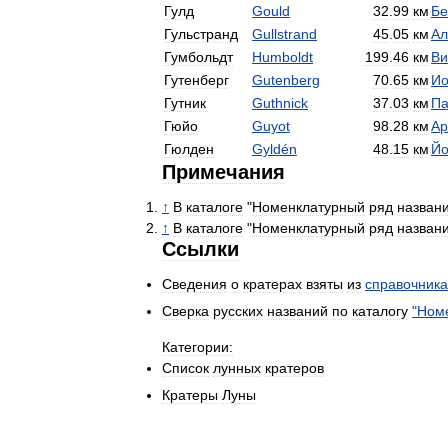
Гулд
Gould
32
.
99
км
Бе
Гульстранд
Gullstrand
45
.
05
км
Ал
Гумбольдт
Humboldt
199
.
46
км
Ви
Гутенберг
Gutenberg
70
.
65
км
Ио
Гутник
Guthnick
37
.
03
км
Па
Гюйо
Guyot
98
.
28
км
Ар
Гюлден
Gyldén
48
.
15
км
Йо
Примечания
↑
В
каталоге
"
Номенклатурный
ряд
назван
↑
В
каталоге
"
Номенклатурный
ряд
назван
Ссылки
Сведения
о
кратерах
взяты
из
справочника
Сверка
русских
названий
по
каталогу
"
Ном
Категории:
Список
лунных
кратеров
Кратеры
Луны