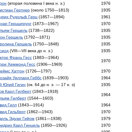
рон
(
вторая
половина
I
века
н
.
э
.)
1976
истиан
Гертнер
(
около
1750
—
1813
)
1935
нрих
Рудольф
Герц
(
1857
—
1894
)
1961
нар
Герцшпрунг
(
1873
—
1967
)
1970
льям
Гершель
(
1738
—
1822
)
1935
он
Гершель
(
1792
—
1871
)
1935
ролина
Гершель
(
1750
—
1848
)
1935
сиод
(
VIII
—
VII
века
до
н
.
э
.)
1935
ктор
Франц
Гесс
(
1883
—
1964
)
1970
рри
Хеммонд
Гесс
(
1906
—
1969
)
еймс
Хаттон
(
1726
—
1797
)
1970
озайя
Уиллард
Гиббс
(
1839
—
1903
)
1964
й
Юлий
Гигин
(
ок
.
64
до
н
.
э
. —
17
н
.
э
)
1935
ов
Карл
Гилберт
(
1843
—
1918
)
1964
льям
Гилберт
(
1544
—
1603
)
вид
Гилл
(
1843
—
1914
)
1964
вид
Гильберт
(
1862
—
1943
)
1970
арль
Эдуар
Гийом
(
1861
—
1938
)
1979
идрих
Карл
Гинцель
(
1850
—
1926
)
1970