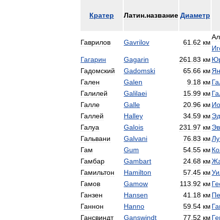
Кратер
Латин
.
название
Диаметр
Ал
Гаврилов
Gavrilov
61
.
62
км
Иг
Гагарин
Gagarin
261
.
83
км
Ю
Гадомский
Gadomski
65
.
66
км
Я
Гален
Galen
9
.
18
км
Га
Галилей
Galilaei
15
.
99
км
Га
Галле
Galle
20
.
96
км
Ио
Галлей
Halley
34
.
59
км
Эд
Галуа
Galois
231
.
97
км
Эв
Гальвани
Galvani
76
.
83
км
Лу
Гам
Gum
54
.
55
км
Ко
Гамбар
Gambart
24
.
68
км
Ж
Гамильтон
Hamilton
57
.
45
км
Уи
Гамов
Gamow
113
.
92
км
Ге
Ганзен
Hansen
41
.
18
км
Пе
Ганнон
Hanno
59
.
54
км
Га
Гансвиндт
Ganswindt
77
.
52
км
Ге