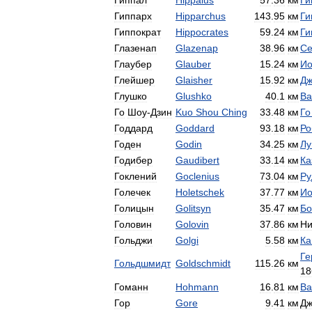
Гиппал
Hippalus
57
.
36
км
Ги
Гиппарх
Hipparchus
143
.
95
км
Ги
Гиппократ
Hippocrates
59
.
24
км
Ги
Глазенап
Glazenap
38
.
96
км
Се
Глаубер
Glauber
15
.
24
км
Ио
Глейшер
Glaisher
15
.
92
км
Дж
Глушко
Glushko
40
.
1
км
Ва
Го
Шоу
-
Дзин
Kuo
Shou
Ching
33
.
48
км
Го
Годдард
Goddard
93
.
18
км
Ро
Годен
Godin
34
.
25
км
Лу
Годибер
Gaudibert
33
.
14
км
Ка
Гоклений
Goclenius
73
.
04
км
Ру
Голечек
Holetschek
37
.
77
км
Ио
Голицын
Golitsyn
35
.
47
км
Бо
Головин
Golovin
37
.
86
км
Ни
Гольджи
Golgi
5
.
58
км
Ка
Ге
Гольдшмидт
Goldschmidt
115
.
26
км
18
Гоманн
Hohmann
16
.
81
км
Ва
Гор
Gore
9
.
41
км
Дж