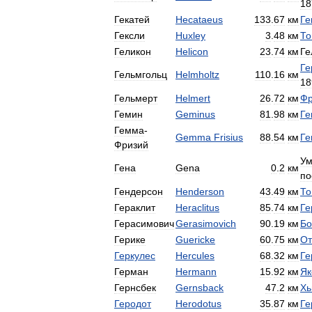
18
Гекатей
Hecataeus
133
.
67
км
Ге
Гексли
Huxley
3
.
48
км
То
Геликон
Helicon
23
.
74
км
Ге
Ге
Гельмгольц
Helmholtz
110
.
16
км
18
Гельмерт
Helmert
26
.
72
км
Фр
Гемин
Geminus
81
.
98
км
Ге
Гемма
-
Gemma
Frisius
88
.
54
км
Г
Фризий
Ум
Гена
Gena
0
.
2
км
по
Гендерсон
Henderson
43
.
49
км
То
Гераклит
Heraclitus
85
.
74
км
Ге
Герасимович
Gerasimovich
90
.
19
км
Бо
Герике
Guericke
60
.
75
км
От
Геркулес
Hercules
68
.
32
км
Ге
Герман
Hermann
15
.
92
км
Як
Гернсбек
Gernsback
47
.
2
км
Хь
Геродот
Herodotus
35
.
87
км
Ге