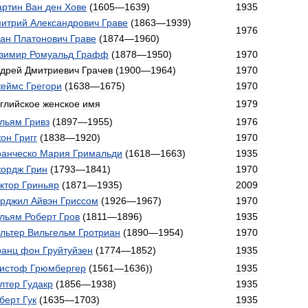
ртин
Ван
ден
Хове
(
1605
—
1639
)
1935
итрий
Александрович
Граве
(
1863
—
1939
)
1976
ан
Платонович
Граве
(
1874
—
1960
)
зимир
Ромуальд
Графф
(
1878
—
1950
)
1970
дрей
Дмитриевич
Грачев
(
1900
—
1964
)
1970
еймс
Грегори
(
1638
—
1675
)
1970
глийское
женское
имя
1979
льям
Гривз
(
1897
—
1955
)
1976
он
Григг
(
1838
—
1920
)
1970
анческо
Мария
Гримальди
(
1618
—
1663
)
1935
ордж
Грин
(
1793
—
1841
)
1970
ктор
Гриньяр
(
1871
—
1935
)
2009
рджил
Айвэн
Гриссом
(
1926
—
1967
)
1970
льям
Роберт
Гров
(
1811
—
1896
)
1935
льтер
Вильгельм
Гротриан
(
1890
—
1954
)
1970
ранц
фон
Груйтуйзен
(
1774
—
1852
)
1935
истоф
Грюмбергер
(
1561
—
1636
))
1935
лтер
Гудакр
(
1856
—
1938
)
1935
берт
Гук
(
1635
—
1703
)
1935