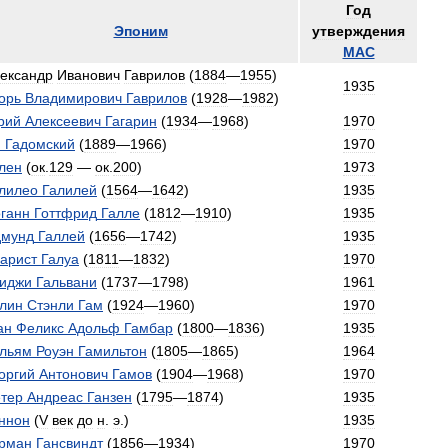
Год
Эпоним
утверждения
МАС
ександр
Иванович
Гаврилов
(
1884
—
1955
)
1935
орь
Владимирович
Гаврилов
(
1928
—
1982
)
рий
Алексеевич
Гагарин
(
1934
—
1968
)
1970
н
Гадомский
(
1889
—
1966
)
1970
лен
(
ок
.
129
—
ок
.
200
)
1973
лилео
Галилей
(
1564
—
1642
)
1935
ганн
Готтфрид
Галле
(
1812
—
1910
)
1935
мунд
Галлей
(
1656
—
1742
)
1935
арист
Галуа
(
1811
—
1832
)
1970
иджи
Гальвани
(
1737
—
1798
)
1961
лин
Стэнли
Гам
(
1924
—
1960
)
1970
ан
Феликс
Адольф
Гамбар
(
1800
—
1836
)
1935
льям
Роуэн
Гамильтон
(
1805
—
1865
)
1964
оргий
Антонович
Гамов
(
1904
—
1968
)
1970
тер
Андреас
Ганзен
(
1795
—
1874
)
1935
ннон
(
V
век
до
н
.
э
.)
1935
рман
Гансвиндт
(
1856
—
1934
)
1970