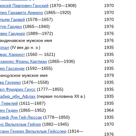
ексей
Павлович
Ганский
(
1870
—
1908
)
1970
лио
Гаравито
Армеро
(
1865
—
1920
)
1970
льям
Гарвей
(
1578
—
1657
)
1970
тур
Гарден
(
1865
—
1940
)
1976
вин
Гарднер
(
1889
—
1972
)
1976
андинавское
мужское
имя
1976
рпал
(
IV
век
до
н
.
э
.)
1935
мас
Хэрриот
(
1560
—
1621
)
1935
ханнес
Франц
Хартман
(
1865
—
1936
)
1970
ер
Гассенди
(
1592
—
1655
)
1935
анцузское
мужское
имя
1979
ка
Гаурико
(
1476
—
1558
)
1935
рл
Фридрих
Гаусс
(
1777
—
1855
)
1935
абир
_
ибн
_
Афлах
(
первая
половина
XII
в
.)
1935
н
Гевелий
(
1611
—
1687
)
1935
ен
Гедин
(
1865
—
1952
)
1964
озеф
Луи
Гей
-
Люссак
(
1778
—
1850
)
1935
нс
Вильгельм
Гейгер
(
1882
—
1945
)
1970
ганн
Генрих
Вильгельм
Гейсслер
(
1814
—
1976