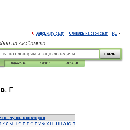
Запомнить сайт
Словарь на свой сайт
RU
едии на Академике
Найти!
Переводы
Книги
Игры ⚽
в, Г
исок
лунных
кратеров
Й
К
Л
М
Н
О
П
Р
С
Т
У
Ф
Х
Ц
Ч
Ш
Э
Ю
Я