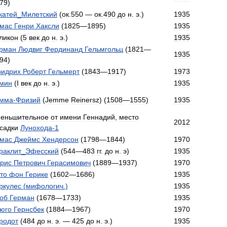
79
)
катей
_
Милетский
(
ок
.
550
—
ок
.
490
до
н
.
э
.)
1935
мас
Генри
Хаксли
(
1825
—
1895
)
1935
ликон
(
5
век
до
н
.
э
.)
1935
рман
Людвиг
Фердинанд
Гельмгольц
(
1821
—
1935
94
)
идрих
Роберт
Гельмерт
(
1843
—
1917
)
1973
мин
(
I
век
до
н
.
э
.)
1935
емма
-
Фризий
(
Jemme
Reinersz
) (
1508
—
1555
)
1935
еньшительное
от
имени
Геннадий
,
место
2012
садки
Лунохода
-
1
мас
Джеймс
Хендерсон
(
1798
—
1844
)
1970
раклит
_
Эфесский
(
544
—
483
гг
.
до
н
.
э
)
1935
рис
Петрович
Герасимович
(
1889
—
1937
)
1970
то
фон
Герике
(
1602
—
1686
)
1935
ркулес
(
мифологич
.)
1935
об
Герман
(
1678
—
1733
)
1935
юго
Гернсбек
(
1884
—
1967
)
1970
родот
(
484
до
н
.
э
. —
425
до
н
.
э
.)
1935