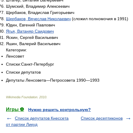
Штагер, Виталий Валерьевич
Шумский, Владимир Алексеевич
Щербаков, Владислав Григорьевич
Щербаков, Вячеслав Николаевич
(сложил полномочия в 1991)
Юдин, Евгений Павлович
Ягья, Ватаняр Саидович
Яскин, Сергей Васильевич
Яшин, Валерий Васильевич
Категории:
Ленсовет
Списки:Санкт-Петербург
Списки депутатов
Депутаты Ленсовета—Петросовета 1990—1993
Wikimedia Foundation
.
2010
.
Игры ⚽
Нужно решить контрольную?
Список депутатов Кнессета
Список десептиконов
от партии Ликуд