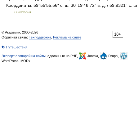
Координаты: 59°55′55.56″ с. ш. 30°19′48.72″ в. д. / 59.9321° с. ш
…
Википедия
© Академик, 2000-2026
18+
Обратная связь:
Техподдержка
,
Реклама на сайте
👣 Путешествия
Экспорт словарей на сайты
, сделанные на PHP,
Joomla,
Drupal,
WordPress, MODx.