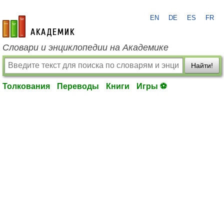
EN
DE
ES
FR
academic.ru
Словари и энциклопедии на Академике
Найти!
Толкования
Переводы
Книги
Игры ⚽