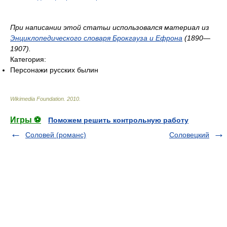
При написании этой статьи использовался материал из
Энциклопедического словаря Брокгауза и Ефрона
(1890—
1907).
Категория:
Персонажи русских былин
Wikimedia Foundation
.
2010
.
Игры ⚽
Поможем решить контрольную работу
Соловей (романс)
Соловецкий