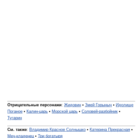
Отрицательные персонажи
:
Жидовин
•
Змей Горыныч
•
Идолище
Поганое
•
Калин-царь
•
Морской царь
•
Соловей-разбойник
•
Тугарин
См. также
:
Владимир Красное Солнышко
•
Катерина Прекрасная
•
Меч-кладенец
•
Три богатыря