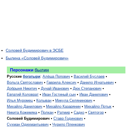
Соловей Будимирович в ЭСБЕ
Былина «Соловей Будимирович»
Персонажи
былин
Русские
богатыри
:
Алёша Попович
•
Василий Буслаев
•
Вольга Святославич
•
Гаврила Алексич
•
Данило Игнатьевич
•
Добрыня Никитич
•
Дунай Иванович
•
Дюк Степанович
•
Евпатий Коловрат
•
Иван Гостиный сын
•
Иван Данилович
•
Илья Муромец
•
Колыван
•
Микула Селянинович
•
Михайло Данилович
•
Михайло Казарянин
•
Михайло Потык
•
Никита Кожемяка
•
Полкан
•
Ратмир
•
Садко
•
Святогор
•
Соловей Будимирович
•
Ставр Годинович
•
Сухман Одихмантьевич
•
Чурило Пленкович