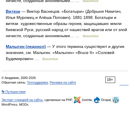
нечисти, созданные анонимными… …
Википедия
Витязи
— Виктор Васнецов. «Богатыри» (Добрыня Никитич,
Илья Муромец и Алёша Попович). 1881 1898. Богатыри и
витязи художественные образы героев, защищавших земли
Киевской Руси, русский народ от нашествий врагов или от злой
нечисти, созданные анонимными… …
Википедия
Малыгин (ледокол)
— У этого термина существуют и другие
значения, см. Малыгин. «Малыгин» «Bruce II» «Соловей
Будимирович» …
Википедия
© Академик, 2000-2026
18+
Обратная связь:
Техподдержка
,
Реклама на сайте
👣 Путешествия
Экспорт словарей на сайты
, сделанные на PHP,
Joomla,
Drupal,
WordPress, MODx.