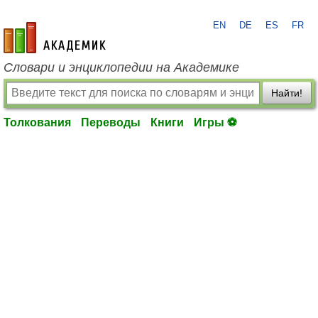
EN
DE
ES
FR
academic.ru
Словари и энциклопедии на Академике
Найти!
Толкования
Переводы
Книги
Игры ⚽