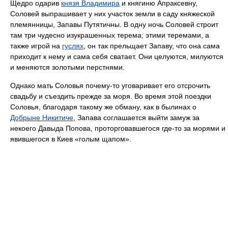
Щедро одарив
князя Владимира
и княгиню Апраксевну,
Соловей выпрашивает у них участок земли в саду княжеской
племянницы, Запавы Путятичны. В одну ночь Соловей строит
там три чудесно изукрашенных терема; этими теремами, а
также игрой на
гуслях
, он так прельщает Запаву, что она сама
приходит к нему и сама себя сватает. Они целуются, милуются
и меняются золотыми перстнями.
Однако мать Соловья почему-то уговаривает его отсрочить
свадьбу и съездить прежде за моря. Во время этой поездки
Соловья, благодаря такому же обману, как в былинах о
Добрыне Никитиче
, Запава соглашается выйти замуж за
некоего Давыда Попова, проторговавшегося где-то за морями и
явившегося в Киев «голым щапом».