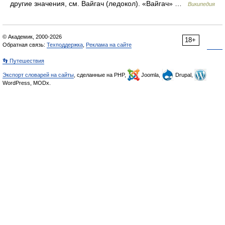
другие значения, см. Вайгач (ледокол). «Вайгач» …
Википедия
© Академик, 2000-2026
18+
Обратная связь:
Техподдержка
,
Реклама на сайте
👣 Путешествия
Экспорт словарей на сайты
, сделанные на PHP,
Joomla,
Drupal,
WordPress, MODx.