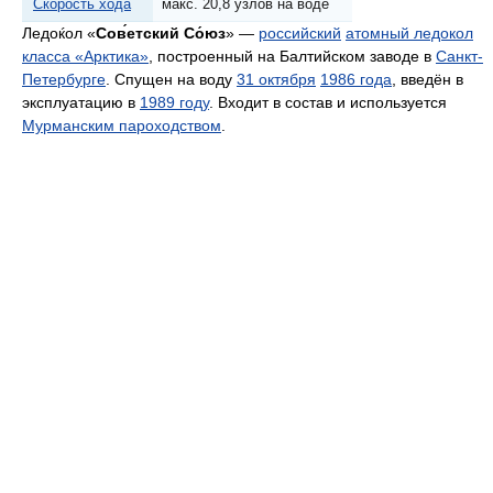
Скорость хода
макс. 20,8 узлов на воде
Ледоќол «
Сов́етский Со́юз
» —
российский
атомный ледокол
класса «Арктика»
, построенный на Балтийском заводе в
Санкт-
Петербурге
. Спущен на воду
31 октября
1986 года
, введён в
эксплуатацию в
1989 году
. Входит в состав и используется
Мурманским пароходством
.