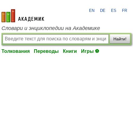
EN
DE
ES
FR
academic.ru
Словари и энциклопедии на Академике
Найти!
Толкования
Переводы
Книги
Игры ⚽