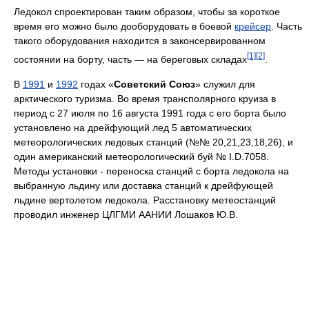
Ледокол спроектирован таким образом, чтобы за короткое
время его можно было дооборудовать в боевой
крейсер
. Часть
такого оборудования находится в законсервированном
[1]
[2]
состоянии на борту, часть — на береговых складах
.
В
1991
и
1992
годах «
Советский Союз
» служил для
арктического туризма. Во время трансполярного круиза в
период с 27 июля по 16 августа 1991 года с его борта было
установлено на дрейфующий лед 5 автоматических
метеорологических ледовых станций (№№ 20,21,23,18,26), и
один американский метеорологический буй № I.D.7058.
Методы установки - переноска станций с борта ледокола на
выбранную льдину или доставка станций к дрейфующей
льдине вертолетом ледокола. Расстановку метеостанций
проводил инженер ЦЛГМИ ААНИИ Лошаков Ю.В.