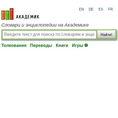
EN
DE
ES
FR
academic.ru
Словари и энциклопедии на Академике
Найти!
Толкования
Переводы
Книги
Игры ⚽