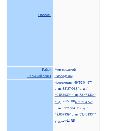
Область
Район
Миргородский
Сельский совет
Слободский
Координаты
:
49°52′04.57″
с. ш.
33°27′04.8″ в. д.
/
49.867939° с. ш.
33.451334°
(G)
(O)
(Я)
в. д.
49°52′04.57″
с. ш.
33°27′04.8″ в. д.
/
49.867939° с. ш.
33.451334°
(G)
(O)
(Я)
в. д.