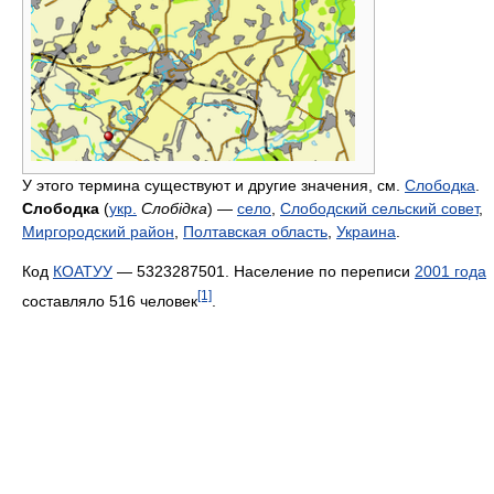
У этого термина существуют и другие значения, см.
Слободка
.
Слободка
(
укр.
Слобідка
) —
село
,
Слободский сельский совет
,
Миргородский район
,
Полтавская область
,
Украина
.
Код
КОАТУУ
— 5323287501. Население по переписи
2001 года
[1]
составляло 516 человек
.