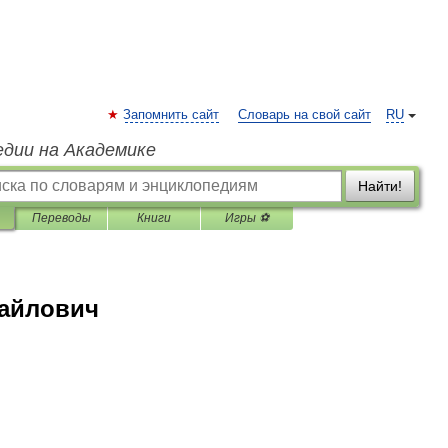
Запомнить сайт
Словарь на свой сайт
RU
едии на Академике
Найти!
Переводы
Книги
Игры ⚽
хайлович