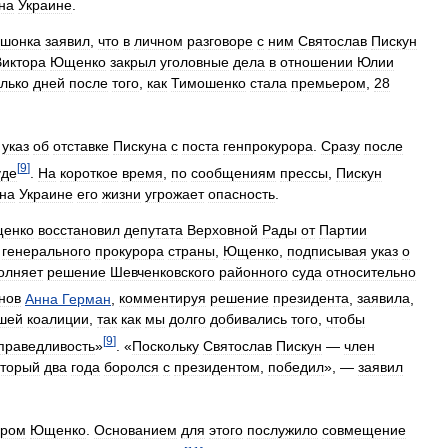
на
Украине
.
шонка
заявил
,
что
в
личном
разговоре
с
ним
Святослав
Пискун
Виктора
Ющенко
закрыл
уголовные
дела
в
отношении
Юлии
лько
дней
после
того
,
как
Тимошенко
стала
премьером
,
28
указ
об
отставке
Пискуна
с
поста
генпрокурора
.
Сразу
после
[
9
]
уде
.
На
короткое
время
,
по
сообщениям
прессы
,
Пискун
на
Украине
его
жизни
угрожает
опасность
.
енко
восстановил
депутата
Верховной
Рады
от
Партии
генерального
прокурора
страны
,
Ющенко
,
подписывая
указ
о
олняет
решение
Шевченковского
районного
суда
относительно
нов
Анна
Герман
,
комментируя
решение
президента
,
заявила
,
шей
коалиции
,
так
как
мы
долго
добивались
того
,
чтобы
[
9
]
праведливость
»
. «
Поскольку
Святослав
Пискун
—
член
оторый
два
года
боролся
с
президентом
,
победил
», —
заявил
ором
Ющенко
.
Основанием
для
этого
послужило
совмещение