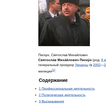
Пискун
,
Святослав
Михайлович
Святосла́в
Миха́йлович
Писку́н
(
род
.
8
м
генеральный
прокурор
Украины
(
в
2002
—
2
[
1
]
милиции
.
Содержание
1
Профессиональная
деятельность
2
Политическая
деятельность
3
Высказывания