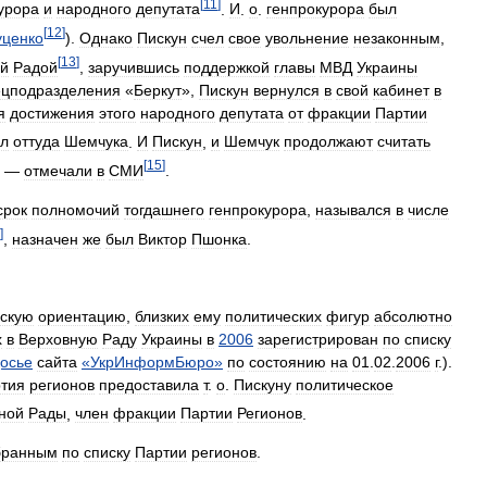
[
11
]
урора
и
народного
депутата
.
И
.
о
.
генпрокурора
был
[
12
]
уценко
).
Однако
Пискун
счел
свое
увольнение
незаконным
,
[
13
]
ой
Радой
,
заручившись
поддержкой
главы
МВД
Украины
ецподразделения
«
Беркут
»,
Пискун
вернулся
в
свой
кабинет
в
я
достижения
этого
народного
депутата
от
фракции
Партии
ал
оттуда
Шемчука
.
И
Пискун
,
и
Шемчук
продолжают
считать
[
15
]
, —
отмечали
в
СМИ
.
срок
полномочий
тогдашнего
генпрокурора
,
назывался
в
числе
]
,
назначен
же
был
Виктор
Пшонка
.
ескую
ориентацию
,
близких
ему
политических
фигур
абсолютно
х
в
Верховную
Раду
Украины
в
2006
зарегистрирован
по
списку
осье
сайта
«
УкрИнформБюро
»
по
состоянию
на
01
.
02
.
2006
г
.).
тия
регионов
предоставила
т
.
о
.
Пискуну
политическое
ной
Рады
,
член
фракции
Партии
Регионов
.
бранным
по
списку
Партии
регионов
.