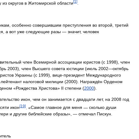
[
1
]
у
из
округов
в
Житомирской
области
.
икам
,
особенно
совершившим
преступления
во
второй
,
третий
ся
,
а
вот
уже
следующие
разы
—
значит
,
человек
вительный
член
Всемирной
ассоциации
юристов
(
с
1998
),
член
брь
2003
),
член
Высшего
совета
юстиции
(
июль
2002
—
октябрь
ристов
Украины
(
с
1999
),
вице
-
президент
Международного
-
лейтенант
налоговой
милиции
(
2000
).
Награждён
Орденом
деном
«
Рождества
Христова
»
II
степени
(
2000
).
ательство
икон
,
чем
он
занимается
с
двадцати
лет
,
на
2008
год
[
19
]
сяти
икон
. «
Самое
главное
для
меня
—
сколько
души
тери
и
другие
библейские
образы
», —
отмечал
Пискун
.
итель