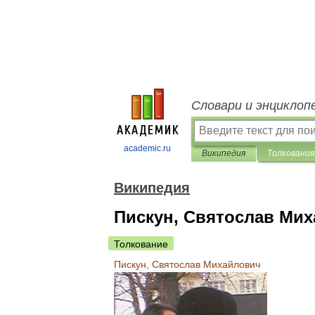
Словари и энциклоп
academic.ru
Википедия
Толкования
Википедия
Пискун, Святослав Ми
Толкование
Пискун
,
Святослав
Михайлович