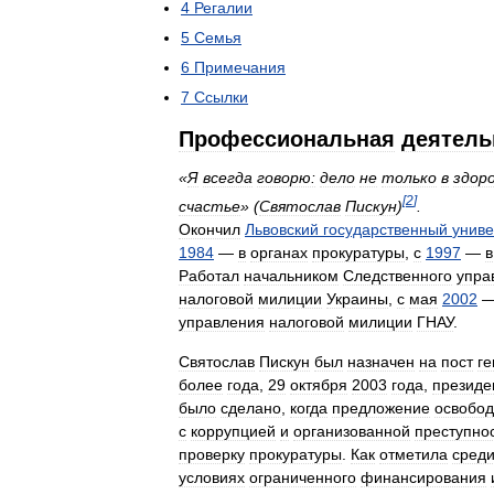
4
Регалии
5
Семья
6
Примечания
7
Ссылки
Профессиональная
деятель
«
Я
всегда
говорю:
дело
не
только
в
здор
[
2
]
счастье
» (
Святослав
Пискун
)
.
Окончил
Львовский
государственный
униве
1984
—
в
органах
прокуратуры
,
с
1997
—
в
Работал
начальником
Следственного
упра
налоговой
милиции
Украины
,
с
мая
2002
управления
налоговой
милиции
ГНАУ
.
Святослав
Пискун
был
назначен
на
пост
ге
более
года
,
29
октября
2003
года
,
президе
было
сделано
,
когда
предложение
освобод
с
коррупцией
и
организованной
преступно
проверку
прокуратуры
.
Как
отметила
сред
условиях
ограниченного
финансирования