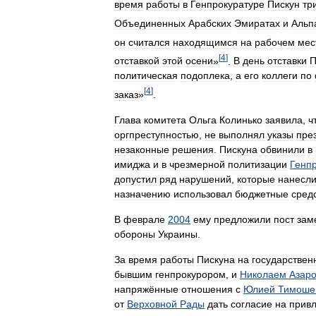
время
работы
в
Генпрокуратуре
Пискун
тр
Объединенных
Арабских
Эмиратах
и
Альп
он
считался
находящимся
на
рабочем
мес
[
4
]
отставкой
этой
осени
»
.
В
день
отставки
П
политическая
подоплека
,
а
его
коллеги
по
[
4
]
заказ
»
.
Глава
комитета
Ольга
Колинько
заявила
,
ч
оргпреступностью
,
не
выполнял
указы
пре
незаконные
решения
.
Пискуна
обвинили
в
имиджа
и
в
чрезмерной
политизации
Генп
допустил
ряд
нарушений
,
которые
нанесл
назначению
использовал
бюджетные
сред
В
феврале
2004
ему
предложили
пост
зам
обороны
Украины
.
За
время
работы
Пискуна
на
государствен
бывшим
генпрокурором
,
и
Николаем
Азар
напряжённые
отношения
с
Юлией
Тимоше
от
Верховной
Рады
дать
согласие
на
прив