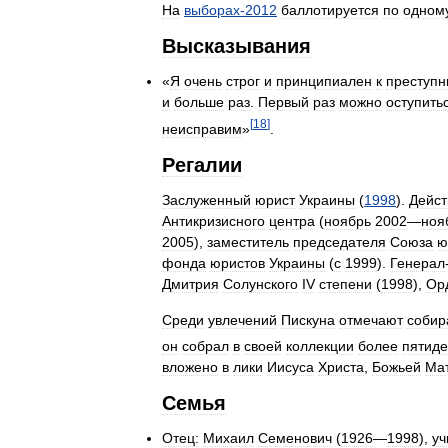
На
выборах
-
2012
баллотируется
по
одном
Высказывания
«
Я
очень
строг
и
принципиален
к
преступн
и
больше
раз
.
Первый
раз
можно
оступить
[
18
]
неисправим
»
.
Регалии
Заслуженный
юрист
Украины
(
1998
).
Дейст
Антикризисного
центра
(
ноябрь
2002
—
ноя
2005
),
заместитель
председателя
Союза
ю
фонда
юристов
Украины
(
с
1999
).
Генерал
Дмитрия
Солунского
IV
степени
(
1998
),
Ор
Среди
увлечений
Пискуна
отмечают
собир
он
собрал
в
своей
коллекции
более
пятиде
вложено
в
лики
Иисуса
Христа
,
Божьей
Ма
Семья
Отец:
Михаил
Семенович
(
1926
—
1998
),
уч