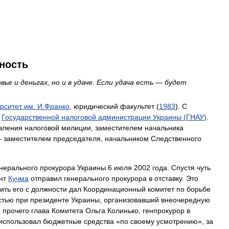
ность
овье
и
деньгах
,
но
и
в
удаче
.
Если
удача
есть
—
будет
рситет
им
.
И
.
Франко
,
юридический
факультет
(
1983
).
С
Государственной
налоговой
администрации
Украины
(
ГНАУ
)
.
вления
налоговой
милиции
,
заместителем
начальника
—
заместителем
председателя
,
начальником
Следственного
нерального
прокурора
Украины
6
июля
2002
года
.
Спустя
чуть
нт
Кучма
отправил
генерального
прокурора
в
отставку
.
Это
ить
его
с
должности
дал
Координационный
комитет
по
борьбе
стью
при
президенте
Украины
,
организовавший
внеочередную
и
прочего
глава
Комитета
Ольга
Колинько
,
генпрокурор
в
использовал
бюджетные
средства
«
по
своему
усмотрению
»,
за