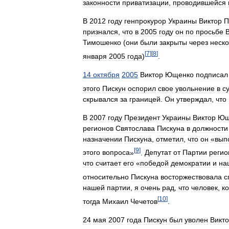
законности
приватизации
,
проводившейся
В
2012
году
генпрокурор
Украины
Виктор
П
признался
,
что
в
2005
году
он
по
просьбе
Тимошенко
(
они
были
закрыты
через
неско
[
7
]
[
8
]
января
2005
года
)
.
14
октября
2005
Виктор
Ющенко
подписал
этого
Пискун
оспорил
свое
увольнение
в
с
скрывался
за
границей
.
Он
утверждал
,
что
В
2007
году
Президент
Украины
Виктор
Ющ
регионов
Святослава
Пискуна
в
должности
назначении
Пискуна
,
отметил
,
что
он
«
вып
[
9
]
этого
вопроса
»
.
Депутат
от
Партии
регио
что
считает
его
«
победой
демократии
и
на
относительно
Пискуна
восторжествовала
с
нашей
партии
,
я
очень
рад
,
что
человек
,
к
[
10
]
тогда
Михаил
Чечетов
.
24
мая
2007
года
Пискун
был
уволен
Викт