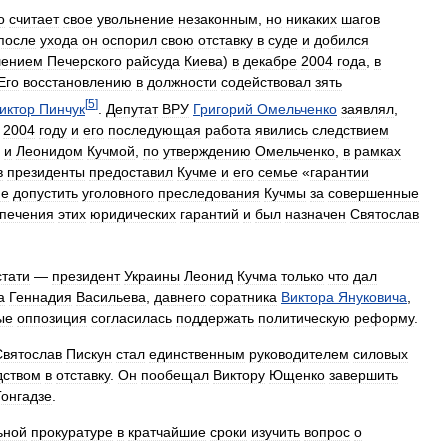
о
считает
свое
увольнение
незаконным
,
но
никаких
шагов
после
ухода
он
оспорил
свою
отставку
в
суде
и
добился
ением
Печерского
райсуда
Киева
)
в
декабре
2004
года
,
в
Его
восстановлению
в
должности
содействовал
зять
[
5
]
иктор
Пинчук
.
Депутат
ВРУ
Григорий
Омельченко
заявлял
,
2004
году
и
его
последующая
работа
явились
следствием
и
Леонидом
Кучмой
,
по
утверждению
Омельченко
,
в
рамках
в
президенты
предоставил
Кучме
и
его
семье
«
гарантии
не
допустить
уголовного
преследования
Кучмы
за
совершенные
печения
этих
юридических
гарантий
и
был
назначен
Святослав
стати
—
президент
Украины
Леонид
Кучма
только
что
дал
а
Геннадия
Васильева
,
давнего
соратника
Виктора
Януковича
,
ые
оппозиция
согласилась
поддержать
политическую
реформу
.
Святослав
Пискун
стал
единственным
руководителем
силовых
дством
в
отставку
.
Он
пообещал
Виктору
Ющенко
завершить
Гонгадзе
.
ьной
прокуратуре
в
кратчайшие
сроки
изучить
вопрос
о