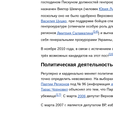
господином
Пискуном
должностей
генпрок
назначен
Виктор
Шемчук
(
человек
Юрия
Л
поскольку
оно
не
было
одобрено
Верховн
Василия
Цушко
,
при
поддержке
бойцов
сп
генпрокуратуре
(
отмечали
особую
роль
дл
[
14
]
регионов
Дмитрия
Саламатина
)
и
выгн
себя
генеральными
прокурорами
Украины
В
ноябре
2010
года
,
в
связи
с
истечением
[
16
трёх
возможных
кандидатов
на
этот
пост
Политическая
деятельность
Регулярно
и
кардинально
меняет
политич
точно
определить
невозможно
.
На
выбора
Партии
Регионов
под
№
96
(
информация
д
Тарас
Чорновил
объяснял
это
тем
,
что
Пар
[
17
]
убежище
.
С
марта
2006
депутат
Верхов
С
марта
2007
г
.
является
депутатом
ВР
,
из