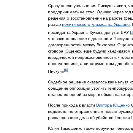
Сразу
после
увольнения
Пискун
заявил
,
чт
предпринимать
не
стал
.
Однако
через
год
решения
о
восстановлении
на
работе
(
реш
разгар
политического
кризиса
на
Украине
.
президента
Украины
Кучмы
,
депутат
ВРУ
В
что
восстановление
в
должности
Пискуна
в
договоренностей
между
Виктором
Ющенко
сговора
Ющенко
,
ещё
будучи
кандидатом
юридической
неприкосновенности
,
чтобы
преступления
»,
а
«
инструментом
для
обес
[
6
]
Пискун
»
.
Судебное
решение
оказалось
как
нельзя
к
обещание
оппозиции
уволить
генпрокурор
в
качестве
одной
из
мер
,
в
обмен
на
котор
После
прихода
к
власти
Виктора
Ющенко
ведомств
,
не
отправленным
новым
руково
расследование
дела
об
убийстве
Георгия
Юлия
Тимошенко
также
поручила
Генерал