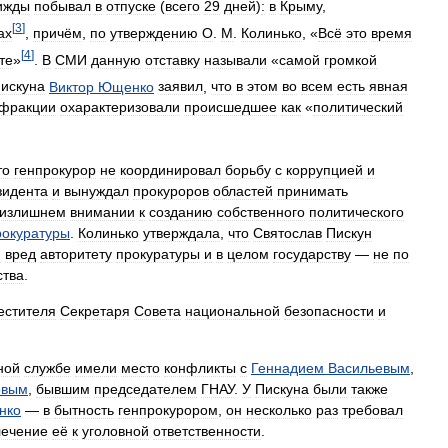
ижды
побывал
в
отпуске
(
всего
29
дней
)
:
в
Крыму
,
[
3
]
ах
,
причём
,
по
утверждению
О
.
М
.
Колинько
, «
Всё
это
время
[
4
]
те
»
.
В
СМИ
данную
отставку
называли
«
самой
громкой
искуна
Виктор
Ющенко
заявил
,
что
в
этом
во
всем
есть
явная
фракции
охарактеризовали
происшедшее
как
«
политический
то
генпрокурор
не
координировал
борьбу
с
коррупцией
и
зидента
и
вынуждал
прокуроров
областей
принимать
излишнем
внимании
к
созданию
собственного
политического
рокуратуры
.
Колинько
утверждала
,
что
Святослав
Пискун
и
вред
авторитету
прокуратуры
и
в
целом
государству
—
не
по
ства
.
естителя
Секретаря
Совета
национальной
безопасности
и
ной
службе
имели
место
конфликты
с
Геннадием
Васильевым
,
овым
,
бывшим
председателем
ГНАУ
.
У
Пискуна
были
также
нко
—
в
бытность
генпрокурором
,
он
несколько
раз
требовал
лечение
её
к
уголовной
ответственности
.