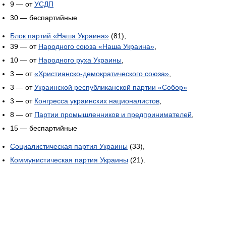
9 — от
УСДП
30 — беспартийные
Блок партий «Наша Украина»
(81),
39 — от
Народного союза «Наша Украина»
,
10 — от
Народного руха Украины
,
3 — от
«Христианско-демократического союза»
,
3 — от
Украинской республиканской партии «Собор»
3 — от
Конгресса украинских националистов
,
8 — от
Партии промышленников и предпринимателей
,
15 — беспартийные
Социалистическая партия Украины
(33),
Коммунистическая партия Украины
(21).