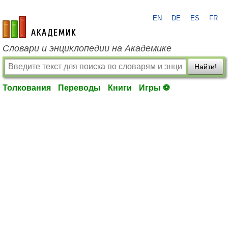
EN
DE
ES
FR
academic.ru
Словари и энциклопедии на Академике
Найти!
Толкования
Переводы
Книги
Игры ⚽