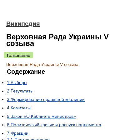
Википедия
Верховная Рада Украины V
созыва
Толкование
Верховная Рада Украины V созыва
Содержание
1
Выборы
2
Результаты
3
Формирование правящей коалиции
4
Комитеты
5
Закон «О Кабинете министров»
6
Политический кризис и роспуск парламента
7
Фракции
7.1
Партия регионов