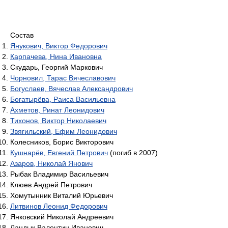
Состав
Янукович, Виктор Федорович
Карпачева, Нина Ивановна
Скударь, Георгий Маркович
Чорновил, Тарас Вячеславович
Богуслаев, Вячеслав Александрович
Богатырёва, Раиса Васильевна
Ахметов, Ринат Леонидович
Тихонов, Виктор Николаевич
Звягильский, Ефим Леонидович
Колесников, Борис Викторович
Кушнарёв, Евгений Петрович
(погиб в 2007)
Азаров, Николай Янович
Рыбак Владимир Васильевич
Клюев Андрей Петрович
Хомутынник Виталий Юрьевич
Литвинов Леонид Федорович
Янковский Николай Андреевич
Ландык Валентин Иванович