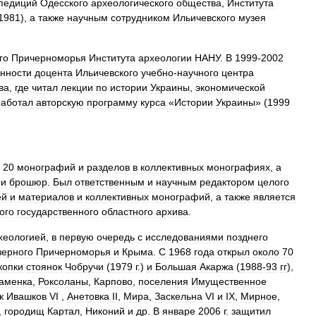
педиций
Одесского
археологического
общества
,
Института
1981
),
а
также
научным
сотрудником
Ильичевского
музея
го
Причерноморья
Института
археологии
НАНУ
.
В
1999
-
2002
нности
доцента
Ильичевского
учебно
-
научного
центра
ва
,
где
читал
лекции
по
истории
Украины
,
экономической
работал
авторскую
программу
курса
«
Истории
Украины
» (
1999
20
монографий
и
разделов
в
коллективных
монографиях
,
а
и
брошюр
.
Был
ответственным
и
научным
редактором
целого
ей
и
материалов
и
коллективных
монографий
,
а
также
является
ого
государственного
областного
архива
.
хеологией
,
в
первую
очередь
с
исследованиями
позднего
верного
Причерноморья
и
Крыма
.
С
1968
года
открыл
около
70
копки
стоянок
Чобручи
(
1979
г
.)
и
Большая
Акаржа
(
1988
-
93
гг
),
аменка
,
Роксоланы
,
Карпово
,
поселения
Имущественное
к
Ивашков
VI
,
Анетовка
II
,
Мира
,
Заскельна
VI
и
IX
,
Мирное
,
,
городищ
Картал
,
Никоний
и
др
.
В
январе
2006
г
.
защитил