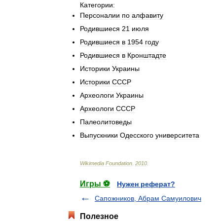
Категории:
Персоналии
по
алфавиту
Родившиеся
21
июля
Родившиеся
в
1954
году
Родившиеся
в
Кронштадте
Историки
Украины
Историки
СССР
Археологи
Украины
Археологи
СССР
Палеолитоведы
Выпускники
Одесского
университета
Wikimedia
Foundation
.
2010
.
Игры ⚽
Нужен реферат?
Сапожников, Абрам Самуилович
Полезное