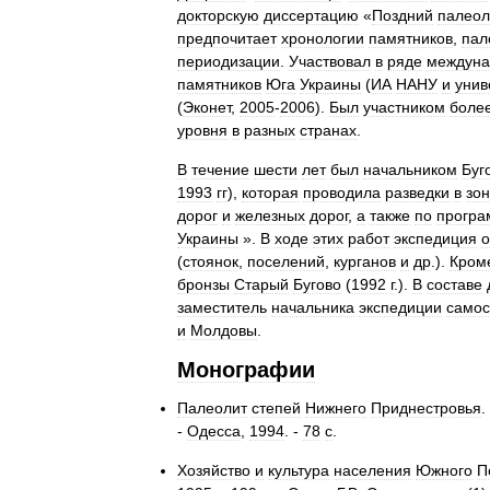
докторскую
диссертацию
«
Поздний
палеол
предпочитает
хронологии
памятников
,
пал
периодизации
.
Участвовал
в
ряде
междуна
памятников
Юга
Украины
(
ИА
НАНУ
и
унив
(
Эконет
,
2005
-
2006
).
Был
участником
боле
уровня
в
разных
странах
.
В
течение
шести
лет
был
начальником
Буг
1993
гг
),
которая
проводила
разведки
в
зо
дорог
и
железных
дорог
,
а
также
по
програ
Украины
».
В
ходе
этих
работ
экспедиция
о
(
стоянок
,
поселений
,
курганов
и
др
.).
Кром
бронзы
Старый
Бугово
(
1992
г
.).
В
составе
заместитель
начальника
экспедиции
самос
и
Молдовы
.
Монографии
Палеолит
степей
Нижнего
Приднестровья
.
-
Одесса
,
1994
. -
78
с
.
Хозяйство
и
культура
населения
Южного
П