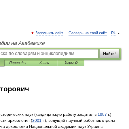
Запомнить сайт
Словарь на свой сайт
RU
едии на Академике
Найти!
Переводы
Книги
Игры ⚽
кторович
исторических
наук
(
кандидатскую
работу
защитил
в
1987
г
.),
ости
археология
(
2001
г
.),
ведущий
научный
работник
отдела
ута
археологии
Национальной
академии
наук
Украины