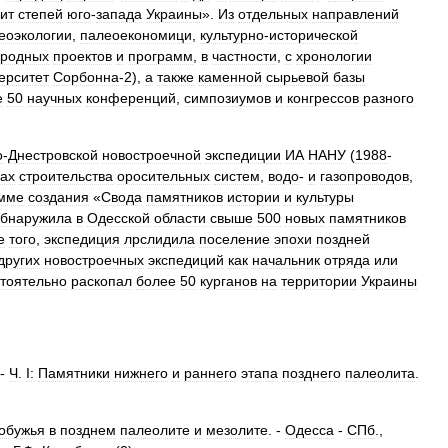
ит
степей
юго
-
запада
Украины
».
Из
отдельных
направлений
еоэкологии
,
палеоекономици
,
культурно
-
исторической
родных
проектов
и
программ
,
в
частности
,
с
хронологии
ерситет
Сорбонна
-
2
),
а
также
каменной
сырьевой
базы
е
50
научных
конференций
,
симпозиумов
и
конгрессов
разного
о
-
Днестровской
новостроечной
экспедиции
ИА
НАНУ
(
1988
-
нах
строительства
оросительных
систем
,
водо
-
и
газопроводов
,
мме
создания
«
Свода
памятников
истории
и
культуры
бнаружила
в
Одесской
области
свыше
500
новых
памятников
е
того
,
экспедиция
лрслидила
поселение
эпохи
поздней
других
новостроечных
экспедиций
как
начальник
отряда
или
тоятельно
раскопал
более
50
курганов
на
территории
Украины
 -
Ч
.
І:
Памятники
нижнего
и
раннего
этапа
позднего
палеолита
.
обужья
в
позднем
палеолите
и
мезолите
. -
Одесса
-
СПб
.,