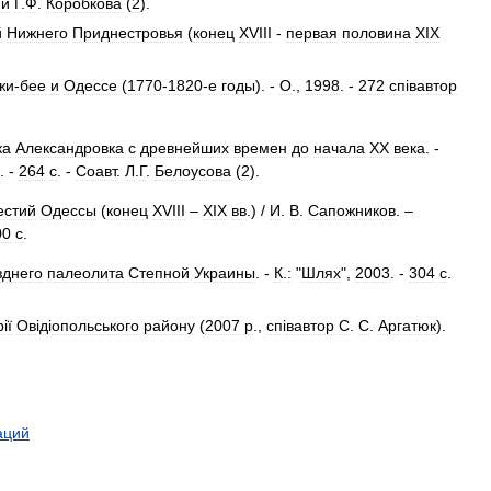
)
и
Г
.
Ф
.
Коробкова
(
2
).
й
Нижнего
Приднестровья
(
конец
XVIII
-
первая
половина
XIX
жи
-
бее
и
Одессе
(
1770
-
1820
-
е
годы
). -
О
.,
1998
. -
272
сп
і
вавтор
ка
Александровка
с
древнейших
времен
до
начала
XX
века
. -
. -
264
с
. -
Соавт
.
Л
.
Г
.
Белоусова
(
2
).
естий
Одессы
(
конец
XVIII
–
XIX
вв
.) /
И
.
В
.
Сапожников
. –
00
с
.
зднего
палеолита
Степной
Украины
. -
К
.
:
"
Шлях
",
2003
. -
304
с
.
р
і
ї
Ов
і
д
і
опольського
району
(
2007
р
.,
сп
і
вавтор
С
.
С
.
Аргатюк
).
аций