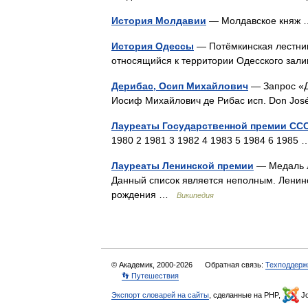
История Молдавии
— Молдавское кня
История Одессы
— Потёмкинская лестниц
относящийся к территории Одесского зал
Дерибас, Осип Михайлович
— Запрос «Д
Иосиф Михайлович де Рибас исп. Don Jos
Лауреаты Государственной премии СССР
1980 2 1981 3 1982 4 1983 5 1984 6 198
Лауреаты Ленинской премии
— Медаль л
Данный список является неполным. Ленинс
рождения …
Википедия
© Академик, 2000-2026
Обратная связь:
Техподдерж
👣 Путешествия
Экспорт словарей на сайты
, сделанные на PHP,
Jo