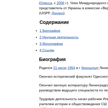
(
Одесса
,
с
2006
г
.).
Член
Международного
представитель
от
Украины
в
комиссии
«
Ве
(
UISPP
,
Лондон
).
Содержание
1
Биография
2
Научная
деятельность
3
Монографии
4
Ссылки
Биография
Родился
21
июля
1954
в
г
.
Кронштадт
Лени
Окончил
исторический
факультет
Одесског
Окончил
заочную
аспирантуру
Ленинградс
руководством
ведущего
специалиста
по
пе
Трудовую
деятельность
начал
рабочим
Ил
учителем
истории
и
обществоведения
СШ