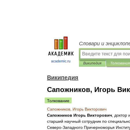
Словари и энциклоп
academic.ru
Википедия
Толкования
Википедия
Сапожников, Игорь Ви
Толкование
Сапожников
,
Игорь
Викторович
Сапожников
Игорь
Викторович
,
доктор
старший
научный
сотрудник
по
специальн
Северо
-
Западного
Причерноморья
Инстит