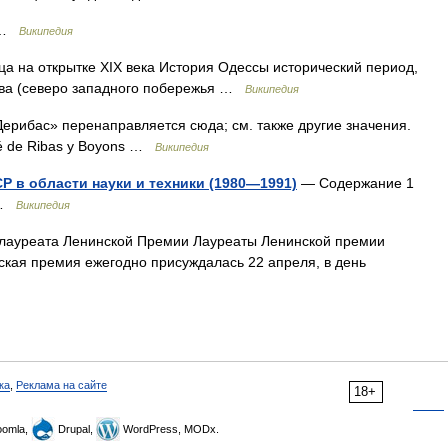
ж …
Википедия
а на открытке XIX века История Одессы исторический период,
ива (северо западного побережья …
Википедия
ерибас» перенаправляется сюда; см. также другие значения.
é de Ribas y Boyons …
Википедия
 в области науки и техники (1980—1991)
— Содержание 1
5 …
Википедия
ауреата Ленинской Премии Лауреаты Ленинской премии
кая премия ежегодно присуждалась 22 апреля, в день
ка
,
Реклама на сайте
18+
omla,
Drupal,
WordPress, MODx.