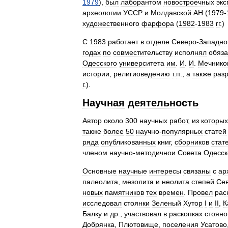
1979
),
был
лаборантом
новостроечных
экс
археологии
УССР
и
Молдавской
АН
(
1979
-
художественного
фарфора
(
1982
-
1983
гг
.)
С
1983
работает
в
отделе
Северо
-
Западно
годах
по
совместительству
исполнял
обяза
Одесского
университета
им
.
И
.
И
.
Мечнико
истории
,
религиоведению
т
.
п
.,
а
также
раз
г
.).
Научная
деятельность
Автор
около
300
научных
работ
,
из
которых
также
более
50
научно
-
популярных
статей
ряда
опубликованных
книг
,
сборников
стат
членом
научно
-
методичнои
Совета
Одесск
Основные
научные
интересы
связаны
с
ар
палеолита
,
мезолита
и
неолита
степей
Се
новых
памятников
тех
времен
.
Провел
рас
исследовал
стоянки
Зеленый
Хутор
I
и
II
,
К
Балку
и
др
.,
участвовал
в
раскопках
стояно
Добрянка
,
Плютовище
,
поселения
Усатово