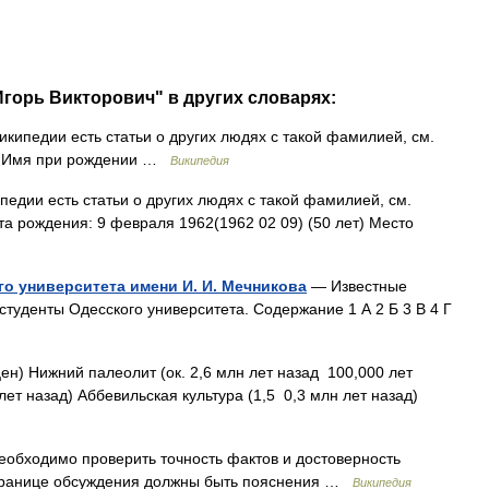
Игорь Викторович" в других словарях:
кипедии есть статьи о других людях с такой фамилией, см.
о Имя при рождении …
Википедия
едии есть статьи о других людях с такой фамилией, см.
а рождения: 9 февраля 1962(1962 02 09) (50 лет) Место
о университета имени И. И. Мечникова
— Известные
туденты Одесского университета. Содержание 1 А 2 Б 3 В 4 Г
н) Нижний палеолит (ок. 2,6 млн лет назад 100,000 лет
лет назад) Аббевильская культура (1,5 0,3 млн лет назад)
бходимо проверить точность фактов и достоверность
 странице обсуждения должны быть пояснения …
Википедия