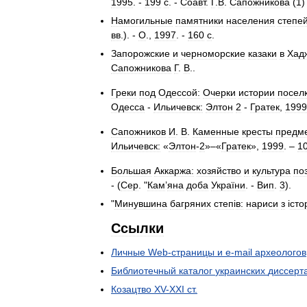
1995
. -
199
с
. -
Соавт
.
Г
.
В
.
Сапожникова
(
1
Намогильные
памятники
населения
степе
вв
.). -
О
.,
1997
. -
160
с
.
Запорожские
и
черноморские
казаки
в
Хад
Сапожникова
Г
.
В
..
Греки
под
Одессой:
Очерки
истории
посел
Одесса
-
Ильичевск:
Элтон
2
-
Гратек
,
1999
Сапожников
И
.
В
.
Каменные
кресты
предм
Ильичевск:
«
Элтон
-
2
»–«
Гратек
»,
1999
. –
1
Большая
Аккаржа:
хозяйство
и
культура
по
- (
Сер
. "
Кам
’
яна
доба
України
. -
Вип
.
3
).
"
Минувшина
багряних
степ
і
в:
нариси
з
і
сто
Ссылки
Личные
Web
-
страницы
и
e
-
mail
археологов
Библиотечный
каталог
украинских
диссерт
Козацтво
XV
-
XXI
ст
.