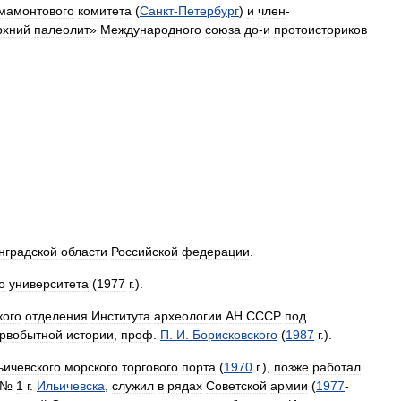
мамонтового
комитета
(
Санкт
-
Петербург
)
и
член
-
рхний
палеолит
»
Международного
союза
до
-
и
протоисториков
нградской
области
Российской
федерации
.
о
университета
(
1977
г
.).
кого
отделения
Института
археологии
АН
СССР
под
рвобытной
истории
,
проф
.
П
.
И
.
Борисковского
(
1987
г
.).
ьичевского
морского
торгового
порта
(
1970
г
.),
позже
работал
№
1
г
.
Ильичевска
,
служил
в
рядах
Советской
армии
(
1977
-