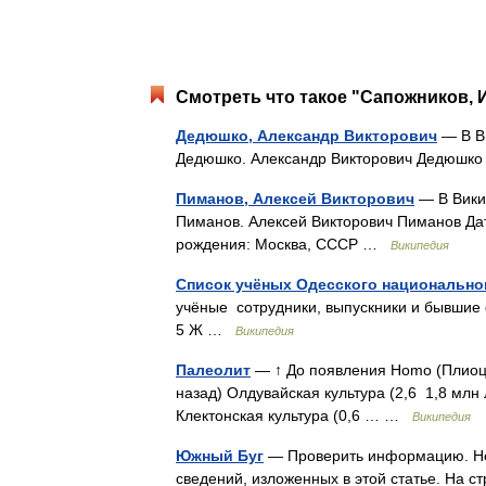
Смотреть что такое "Сапожников, 
Дедюшко, Александр Викторович
— В Ви
Дедюшко. Александр Викторович Дедюшк
Пиманов, Алексей Викторович
— В Викип
Пиманов. Алексей Викторович Пиманов Дат
рождения: Москва, СССР …
Википедия
Список учёных Одесского национальног
учёные сотрудники, выпускники и бывшие с
5 Ж …
Википедия
Палеолит
— ↑ До появления Homo (Плиоце
назад) Олдувайская культура (2,6 1,8 млн 
Клектонская культура (0,6 … …
Википедия
Южный Буг
— Проверить информацию. Нео
сведений, изложенных в этой статье. На