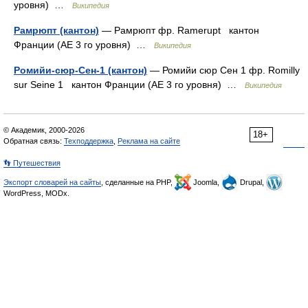
уровня) …
Википедия
Рамрюпт (кантон)
— Рамрюпт фр. Ramerupt кантон
Франции (АЕ 3 го уровня) …
Википедия
Ромийи-сюр-Сен-1 (кантон)
— Ромийи сюр Сен 1 фр. Romilly
sur Seine 1 кантон Франции (АЕ 3 го уровня) …
Википедия
© Академик, 2000-2026
18+
Обратная связь:
Техподдержка
,
Реклама на сайте
👣 Путешествия
Экспорт словарей на сайты
, сделанные на PHP,
Joomla,
Drupal,
WordPress, MODx.