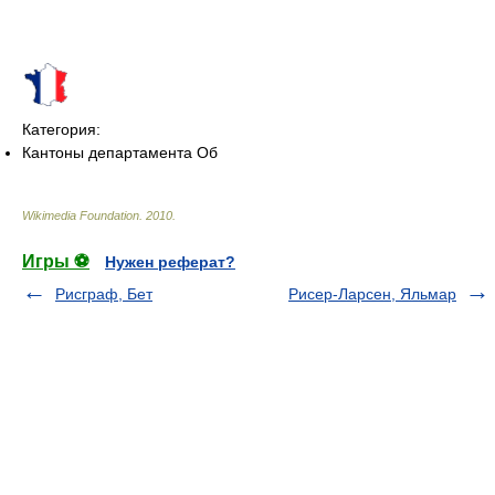
Категория:
Кантоны департамента Об
Wikimedia Foundation
.
2010
.
Игры ⚽
Нужен реферат?
Рисграф, Бет
Рисер-Ларсен, Яльмар