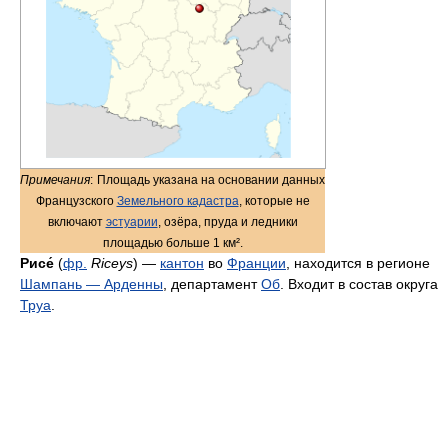
Примечания
:
Площадь указана на основании данных
Французского
Земельного кадастра
, которые не
включают
эстуарии
, озёра, пруда и ледники
площадью больше 1 км².
Рисе́
(
фр.
Riceys
) —
кантон
во
Франции
, находится в регионе
Шампань — Арденны
, департамент
Об
. Входит в состав округа
Труа
.