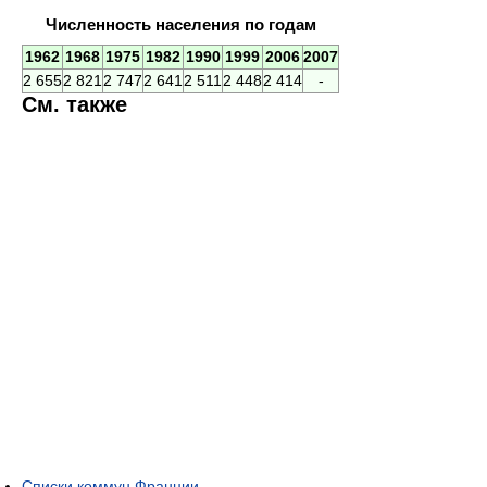
Численность населения по годам
1962
1968
1975
1982
1990
1999
2006
2007
2 655
2 821
2 747
2 641
2 511
2 448
2 414
-
См. также
Списки коммун Франции