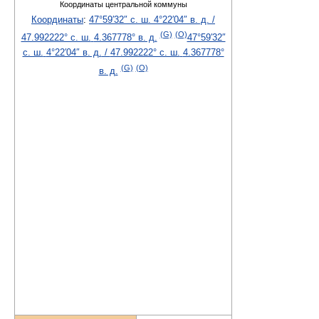
Координаты центральной коммуны
Координаты
:
47°59′32″ с. ш.
4°22′04″ в. д.
/
(G)
(O)
47.992222° с. ш.
4.367778° в. д.
47°59′32″
с. ш.
4°22′04″ в. д.
/
47.992222° с. ш.
4.367778°
(G)
(O)
в. д.