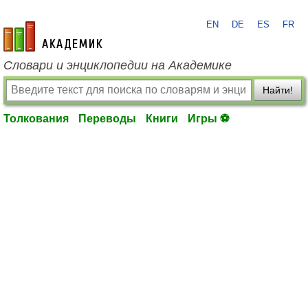
EN
DE
ES
FR
academic.ru
Словари и энциклопедии на Академике
Найти!
Толкования
Переводы
Книги
Игры ⚽