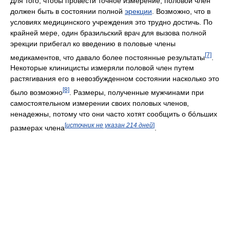
Для того, чтобы провести точное измерение, половой член
должен быть в состоянии полной
эрекции
. Возможно, что в
условиях медицинского учреждения это трудно достичь. По
крайней мере, один бразильский врач для вызова полной
эрекции прибегал ко введению в половые члены
[7]
медикаментов, что давало более постоянные результаты
.
Некоторые клиницисты измеряли половой член путем
растягивания его в невозбужденном состоянии насколько это
[8]
было возможно
. Размеры, полученные мужчинами при
самостоятельном измерении своих половых членов,
ненадежны, потому что они часто хотят сообщить о бóльших
[
источник не указан 214 дней
]
размерах члена
.