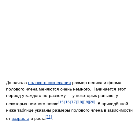
До начала
полового созревания
размер пениса и форма
полового члена меняются очень немного. Начинается этот
период у каждого по-разному — у некоторых раньше, у
[15]
[16]
[17]
[18]
[19]
[20]
некоторых немного позже
. В приведённой
ниже таблице указаны размеры полового члена в зависимости
[21]
от
возраста
и роста
: