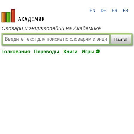
EN
DE
ES
FR
academic.ru
Словари и энциклопедии на Академике
Найти!
Толкования
Переводы
Книги
Игры ⚽