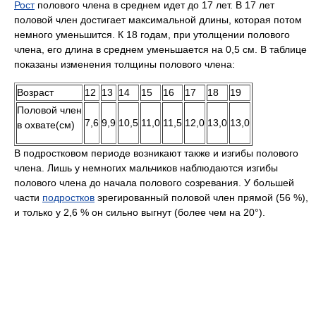
Рост
полового члена в среднем идет до 17 лет. В 17 лет
половой член достигает максимальной длины, которая потом
немного уменьшится. К 18 годам, при утолщении полового
члена, его длина в среднем уменьшается на 0,5 см. В таблице
показаны изменения толщины полового члена:
Возраст
12
13
14
15
16
17
18
19
Половой член
7,6
9,9
10,5
11,0
11,5
12,0
13,0
13,0
в охвате(см)
В подростковом периоде возникают также и изгибы полового
члена. Лишь у немногих мальчиков наблюдаются изгибы
полового члена до начала полового созревания. У большей
части
подростков
эрегированный половой член прямой (56 %),
и только у 2,6 % он сильно выгнут (более чем на 20°).