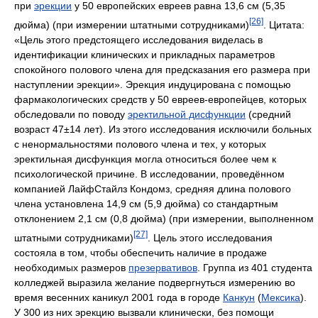
при
эрекции
у 50 европейских евреев равна 13,6 см (5,35
[26]
дюйма) (при измерении штатными сотрудниками)
. Цитата:
«Цель этого предстоящего исследования виделась в
идентификации клинических и прикладных параметров
спокойного полового члена для предсказания его размера при
наступлении эрекции». Эрекция индуцирована с помощью
фармакологических средств у 50 евреев-европейцев, которых
обследовали по поводу
эректильной дисфункции
(средний
возраст 47±14 лет). Из этого исследования исключили больных
с ненормальностями полового члена и тех, у которых
эректильная дисфункция могла относиться более чем к
психологической причине. В исследовании, проведённом
компанией ЛайфСтайлз Кондомз, средняя длина полового
члена установлена 14,9 см (5,9 дюйма) со стандартным
отклонением 2,1 см (0,8 дюйма) (при измерении, выполненном
[27]
штатными сотрудниками)
. Цель этого исследования
состояла в том, чтобы обеспечить наличие в продаже
необходимых размеров
презервативов
. Группа из 401 студента
колледжей выразила желание подвергнуться измерению во
время весенних каникул 2001 года в городе
Канкун
(
Мексика
).
У 300 из них эрекцию вызвали клинически, без помощи