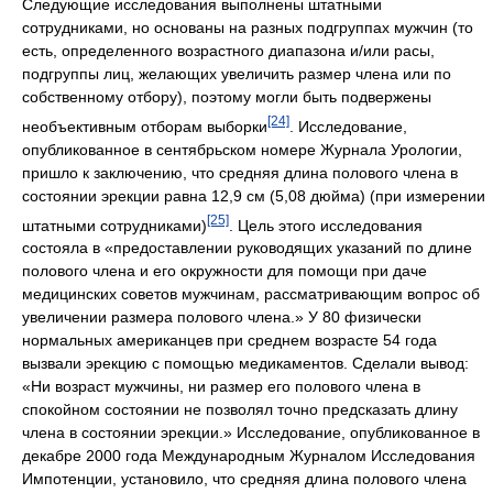
Следующие исследования выполнены штатными
сотрудниками, но основаны на разных подгруппах мужчин (то
есть, определенного возрастного диапазона и/или расы,
подгруппы лиц, желающих увеличить размер члена или по
собственному отбору), поэтому могли быть подвержены
[24]
необъективным отборам выборки
. Исследование,
опубликованное в сентябрьском номере Журнала Урологии,
пришло к заключению, что средняя длина полового члена в
состоянии эрекции равна 12,9 см (5,08 дюйма) (при измерении
[25]
штатными сотрудниками)
. Цель этого исследования
состояла в «предоставлении руководящих указаний по длине
полового члена и его окружности для помощи при даче
медицинских советов мужчинам, рассматривающим вопрос об
увеличении размера полового члена.» У 80 физически
нормальных американцев при среднем возрасте 54 года
вызвали эрекцию с помощью медикаментов. Сделали вывод:
«Ни возраст мужчины, ни размер его полового члена в
спокойном состоянии не позволял точно предсказать длину
члена в состоянии эрекции.» Исследование, опубликованное в
декабре 2000 года Международным Журналом Исследования
Импотенции, установило, что средняя длина полового члена