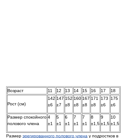
Возраст
11
12
13
14
15
16
17
18
142
147
152
160
167
171
173
175
Рост (см)
±6
±7
±8
±8
±8
±8
±6
±6
Размер спокойного
4
5
6
7
7
8
9
10
полового члена
±1
±1
±1
±1
±1
±1,5
±1,5
±1,5
Размер
эрегированного полового члена
у подростков в