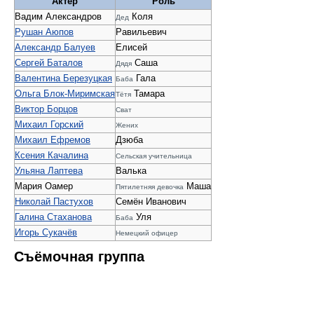
Актёр
Роль
Вадим Александров
Коля
Дед
Рушан Аюпов
Равильевич
Александр Балуев
Елисей
Сергей Баталов
Саша
Дядя
Валентина Березуцкая
Гала
Баба
Ольга Блок-Миримская
Тамара
Тётя
Виктор Борцов
Сват
Михаил Горский
Жених
Михаил Ефремов
Дзюба
Ксения Качалина
Сельская учительница
Ульяна Лаптева
Валька
Мария Оамер
Маша
Пятилетняя девочка
Николай Пастухов
Семён Иванович
Галина Стаханова
Уля
Баба
Игорь Сукачёв
Немецкий офицер
Съёмочная группа