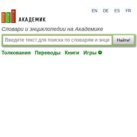
EN
DE
ES
FR
academic.ru
Словари и энциклопедии на Академике
Найти!
Толкования
Переводы
Книги
Игры ⚽