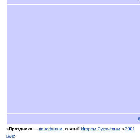
«Праздник»
—
кинофильм
, снятый
Игорем Сукачёвым
в
2001
году
.