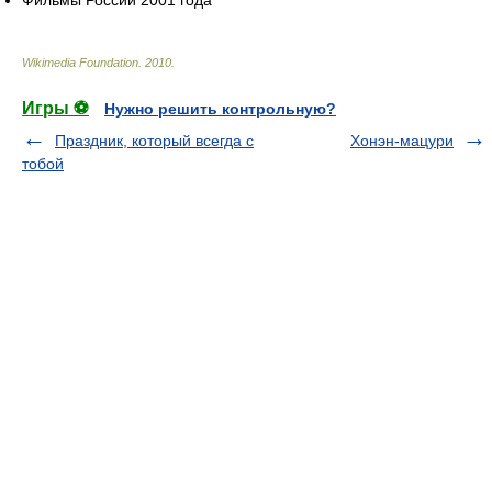
Фильмы России 2001 года
Wikimedia Foundation
.
2010
.
Игры ⚽
Нужно решить контрольную?
Праздник, который всегда с
Хонэн-мацури
тобой