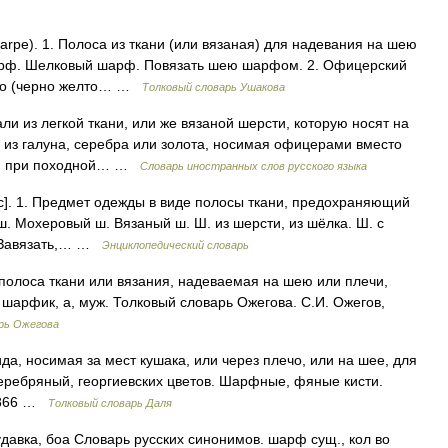
pe). 1. Полоса из ткани (или вязаная) для надевания на шею
шарф. Шелковый шарф. Повязать шею шарфом. 2. Офицерский
кого (черно желто… …
Толковый словарь Ушакова
ли из легкой ткани, или же вязаной шерсти, которую носят на
а из галуна, серебра или золота, носимая офицерами вместо
чо, при походной… …
Словарь иностранных слов русского языка
ояс]. 1. Предмет одежды в виде полосы ткани, предохраняющий
ш. Мохеровый ш. Вязаный ш. Ш. из шерсти, из шёлка. Ш. с
ш. Завязать,… …
Энциклопедический словарь
олоса ткани или вязания, надеваемая на шею или плечи,
 шарфик, а, муж. Толковый словарь Ожегова. С.И. Ожегов,
рь Ожегова
а, носимая за мест кушака, или через плечо, или на шее, для
еребряный, георгиевских цветов. Шарфные, фяные кисти.
 1866 …
Толковый словарь Даля
давка, боа Словарь русских синонимов. шарф сущ., кол во