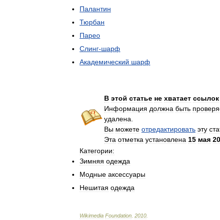
Палантин
Тюрбан
Парео
Слинг
-
шарф
Академический
шарф
В
этой
статье
не
хватает
ссылок
Информация
должна
быть
провер
удалена
.
Вы
можете
отредактировать
эту
ст
Эта
отметка
установлена
15
мая
2
Категории:
Зимняя
одежда
Модные
аксессуары
Нешитая
одежда
Wikimedia
Foundation
.
2010
.