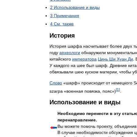
2
Использование
и
виды
3
Примечания
4
См
.
также
История
История
шарфа
насчитывает
более
двух
т
году
археологи
обнаружили
монументальн
китайского
императора
Цинь
Ши
Хуан
Ди
.
У
каждого
на
шее
был
шарф
.
Древние
кита
обвязывали
шею
куском
материи
,
чтобы
у
Слово
«
шарф
»
происходит
от
немецкого
S
[
1
]
szarpa
«
военная
повязка
,
пояс
»)
.
Использование
и
виды
Необходимо
перенести
в
эту
стать
перенаправление
.
Вы
можете
помочь
проекту
,
объединив
В
случае
необходимости
обсуждения
ц