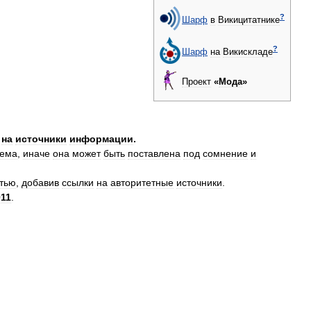
?
Шарф
в
Викицитатнике
?
Шарф
на
Викискладе
Проект
«
Мода
»
на
источники
информации
.
яема
,
иначе
она
может
быть
поставлена
под
сомнение
и
атью
,
добавив
ссылки
на
авторитетные
источники
.
011
.