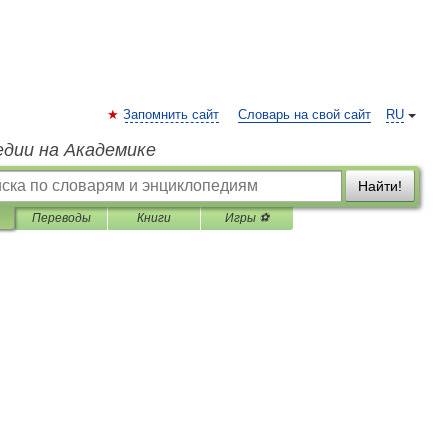
Запомнить сайт
Словарь на свой сайт
RU
едии на Академике
Найти!
Переводы
Книги
Игры ⚽