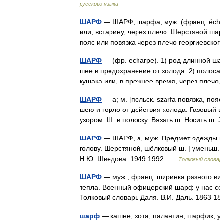
русского языка
ШАРФ
— ШАРФ, шарфа, муж. (франц. échar
или, встарину, через плечо. Шерстяной 
пояс или повязка через плечо георгиевс
ШАРФ
— (фр. echarpe). 1) род длинной ша
шее в предохранение от холода. 2) полос
кушака или, в прежнее время, через пле
ШАРФ
— а; м. [польск. szarfa повязка, п
шею и горло от действия холода. Газовый 
узором. Ш. в полоску. Вязать ш. Носить 
ШАРФ
— ШАРФ, а, муж. Предмет одежды п
голову. Шерстяной, шёлковый ш. | уменьш.
Н.Ю. Шведова. 1949 1992 …
Толковый слова
ШАРФ
— муж., франц. ширинка разного вид
тепла. Военный офицерский шарф у нас с
Толковый словарь Даля. В.И. Даль. 1863
шарф
— кашне, хота, палантин, шарфик, у