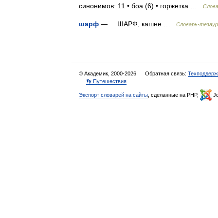
синонимов: 11 • боа (6) • горжетка …
Слова
шарф
— ШАРФ, кашне …
Словарь-тезаур
© Академик, 2000-2026
Обратная связь:
Техподдерж
👣 Путешествия
Экспорт словарей на сайты
, сделанные на PHP,
Jo