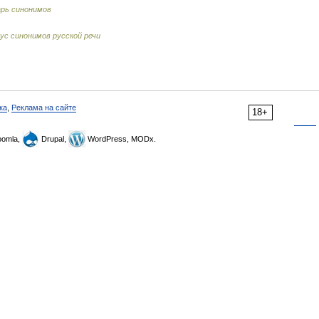
рь синонимов
ус синонимов русской речи
ка
,
Реклама на сайте
18+
omla,
Drupal,
WordPress, MODx.