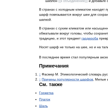
шаблон
{{
к
объединению
}}
и
добавьте
В
странах
с
холодным
климатом
находят
п
шарф
повязывается
вокруг
шеи
для
сохра
шапкой
.
В
странах
с
сухим
климатом
или
насыщен
обматывали
вокруг
головы
,
чтобы
сохрани
традицию
,
и
этот
предмет
гардероба
прев
Носят
шарф
не
только
на
шее
,
но
и
на
тал
В
последнее
время
стал
популярным
аксе
Примечания
↑
Фасмер
М
.
Этимологический
словарь
рус
↑
Причины
популярности
шарфов
,
Милые
См
.
также
Горжетка
Платок
Шаль