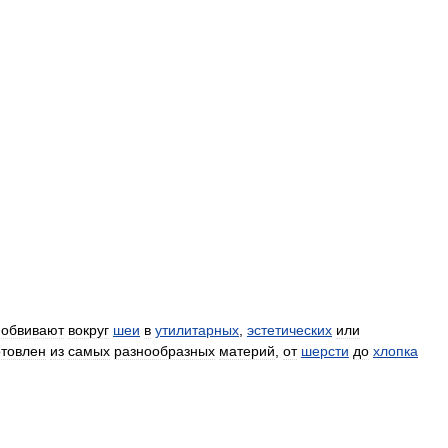
обвивают
вокруг
шеи
в
утилитарных
,
эстетических
или
отовлен
из
самых
разнообразных
материй
,
от
шерсти
до
хлопка