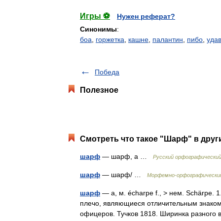
Игры ⚽
Нужен реферат?
Синонимы
:
боа
,
горжетка
,
кашне
,
палантин
,
пибо
,
уда
Победа
Полезное
Смотреть что такое "Шарф" в друг
шарф
— шарф, а …
Русский орфографический
шарф
— шарф/ …
Морфемно-орфографический
шарф
— а, м. écharpe f., > нем. Schärpe.
плечо, являющиеся отличительным знаком 
офицеров. Тучков 1818. Ширинка разног