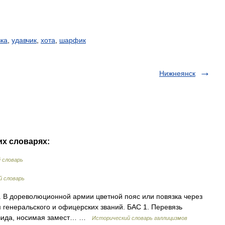
вка
,
удавчик
,
хота
,
шарфик
Нижнеянск
их словарях:
 словарь
 словарь
 1. В дореволюционной армии цветной пояс или повязка через
генеральского и офицерских званий. БАС 1. Перевязь
о вида, носимая замест… …
Исторический словарь галлицизмов