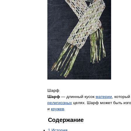
Шарф
Шарф
—
длинный
кусок
материи
,
который
религиозных
целях
.
Шарф
может
быть
изг
и
кружев
.
Содержание
1
История