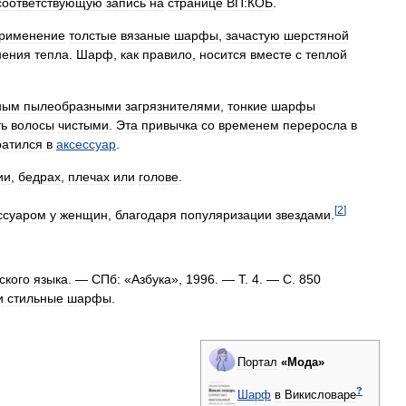
соответствующую
запись
на
странице
ВП:КОБ
.
рименение
толстые
вязаные
шарфы
,
зачастую
шерстяной
нения
тепла
.
Шарф
,
как
правило
,
носится
вместе
с
теплой
ным
пылеобразными
загрязнителями
,
тонкие
шарфы
ть
волосы
чистыми
.
Эта
привычка
со
временем
переросла
в
ратился
в
аксессуар
.
ии
,
бедрах
,
плечах
или
голове
.
[
2
]
ссуаром
у
женщин
,
благодаря
популяризации
звездами
.
ского
языка
. —
СПб:
«
Азбука
»,
1996
. —
Т
.
4
. —
С
.
850
и
стильные
шарфы
.
Портал
«
Мода
»
?
Шарф
в
Викисловаре