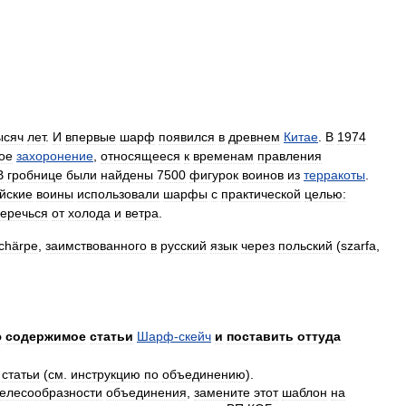
ысяч
лет
.
И
впервые
шарф
появился
в
древнем
Китае
.
В
1974
ое
захоронение
,
относящееся
к
временам
правления
В
гробнице
были
найдены
7500
фигурок
воинов
из
терракоты
.
йские
воины
использовали
шарфы
с
практической
целью:
беречься
от
холода
и
ветра
.
chärpe
,
заимствованного
в
русский
язык
через
польский
(
szarfa
,
ю
содержимое
статьи
Шарф
-
скейч
и
поставить
оттуда
статьи
(
cм
.
инструкцию
по
объединению
).
елесообразности
объединения
,
замените
этот
шаблон
на