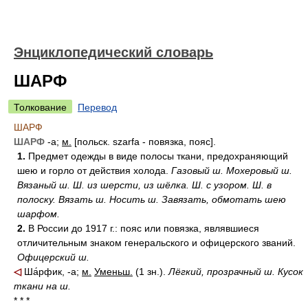
Энциклопедический словарь
ШАРФ
Толкование
Перевод
ШАРФ
ШАРФ
-а;
м.
[польск. szarfa - повязка, пояс].
1.
Предмет одежды в виде полосы ткани, предохраняющий
шею и горло от действия холода.
Газовый ш.
Мохеровый ш.
Вязаный ш.
Ш. из шерсти, из шёлка.
Ш. с узором.
Ш. в
полоску.
Вязать ш.
Носить ш.
Завязать, обмотать шею
шарфом.
2.
В России до 1917 г.: пояс или повязка, являвшиеся
отличительным знаком генеральского и офицерского званий.
Офицерский ш.
◁
Ша́рфик, -а;
м.
Уменьш.
(1 зн.).
Лёгкий, прозрачный ш.
Кусок
ткани на ш.
* * *