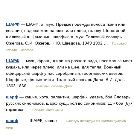
ШАРФ
— ШАРФ, а, муж. Предмет одежды полоса ткани или
вязания, надеваемая на шею или плечи, голову. Шерстяной,
шёлковый ш. | уменьш. шарфик, а, муж. Толковый словарь
Ожегова. С.И. Ожегов, Н.Ю. Шведова. 1949 1992 …
Толковый
словарь Ожегова
ШАРФ
— муж., франц. ширинка разного вида, носимая за мест
кушака, или через плечо, или на шее, для тепла. Военный
офицерский шарф у нас серебряный, георгиевских цветов.
Шарфные, фяные кисти. Толковый словарь Даля. В.И. Даль.
1863 1866 …
Толковый словарь Даля
шарф
— кашне, хота, палантин, шарфик, удавка, боа Словарь
русских синонимов. шарф сущ., кол во синонимов: 11 • боа (6) •
горжетка …
Словарь синонимов
шарф
— ШАРФ, кашне …
Словарь-тезаурус синонимов русской
речи