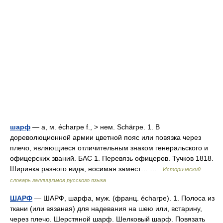
шарф
— а, м. écharpe f., > нем. Schärpe. 1. В
дореволюционной армии цветной пояс или повязка через
плечо, являющиеся отличительным знаком генеральского и
офицерских званий. БАС 1. Перевязь офицеров. Тучков 1818.
Ширинка разного вида, носимая замест… …
Исторический
словарь галлицизмов русского языка
ШАРФ
— ШАРФ, шарфа, муж. (франц. écharpe). 1. Полоса из
ткани (или вязаная) для надевания на шею или, встарину,
через плечо. Шерстяной шарф. Шелковый шарф. Повязать