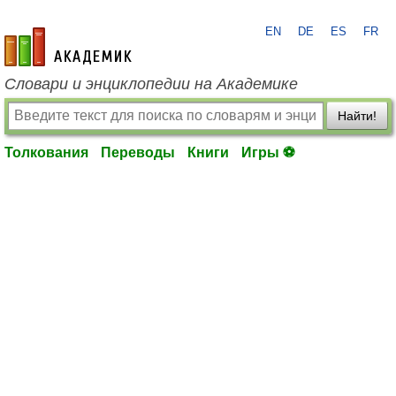
EN
DE
ES
FR
academic.ru
Словари и энциклопедии на Академике
Найти!
Толкования
Переводы
Книги
Игры ⚽