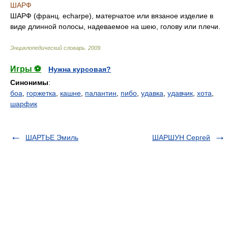
ШАРФ
ШАРФ (франц. echarpe), матерчатое или вязаное изделие в
виде длинной полосы, надеваемое на шею, голову или плечи.
Энциклопедический словарь
.
2009
.
Игры ⚽
Нужна курсовая?
Синонимы
:
боа
,
горжетка
,
кашне
,
палантин
,
пибо
,
удавка
,
удавчик
,
хота
,
шарфик
ШАРТЬЕ Эмиль
ШАРШУН Cергей