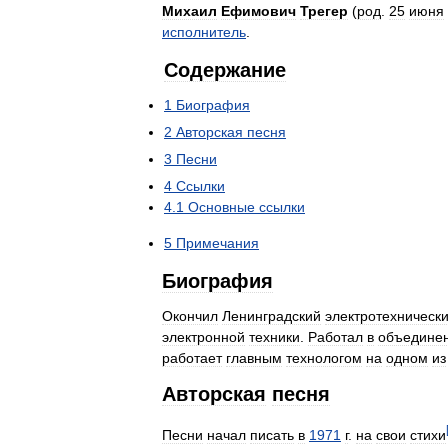
Михаил
Ефимович
Трегер
(
род
.
25
июня
исполнитель
.
Содержание
1
Биография
2
Авторская
песня
3
Песни
4
Ссылки
4
.
1
Основные
ссылки
5
Примечания
Биография
Окончил
Ленинградский
электротехническ
электронной
техники
.
Работал
в
объедине
работает
главным
технологом
на
одном
из
Авторская
песня
Песни
начал
писать
в
1971
г
.
на
свои
стихи