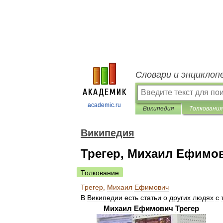
Словари и энциклоп
academic.ru
Википедия
Толкования
Википедия
Трегер, Михаил Ефимо
Толкование
Трегер
,
Михаил
Ефимович
В
Википедии
есть
статьи
о
других
людях
с
Михаил
Ефимович
Трегер