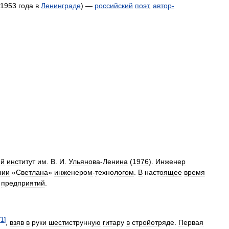
1953
года
в
Ленинграде
) —
российский
поэт
,
автор
-
ий
институт
им
.
В
.
И
.
Ульянова
-
Ленина
(
1976
).
Инженер
нии
«
Светлана
»
инженером
-
технологом
.
В
настоящее
время
предприятий
.
[
1
]
,
взяв
в
руки
шестиструнную
гитару
в
стройотряде
.
Первая