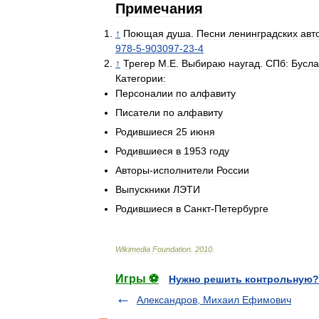
Примечания
↑
Поющая
душа
.
Песни
ленинградских
авт
978
-
5
-
903097
-
23
-
4
↑
Трегер
М
.
Е
.
Выбираю
наугад
.
СПб:
Бусл
Категории:
Персоналии
по
алфавиту
Писатели
по
алфавиту
Родившиеся
25
июня
Родившиеся
в
1953
году
Авторы
-
исполнители
России
Выпускники
ЛЭТИ
Родившиеся
в
Санкт
-
Петербурге
Wikimedia
Foundation
.
2010
.
Игры ⚽
Нужно решить контрольную?
Александров, Михаил Ефимович