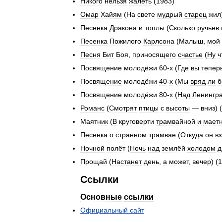
Никого
нельзя
жалеть
(
1983
)
Омар
Хайям
(
На
свете
мудрый
старец
жил
Песенка
Дракона
и
топлы
(
Сколько
ручьев
Песенка
Пожилого
Карлсона
(
Малыш
,
мой
Песня
Бит
Боя
,
приносящего
счастье
(
Ну
ч
Посвящение
молодёжи
60
-
х
(
Где
вы
тепер
Посвящение
молодёжи
40
-
х
(
Мы
вряд
ли
б
Посвящение
молодёжи
80
-
х
(
Над
Ленингр
Романс
(
Смотрят
птицы
с
высоты
—
вниз
) (
Маятник
(
В
круговерти
трамвайной
и
мает
Песенка
о
странном
трамвае
(
Откуда
он
в
Ночной
полёт
(
Ночь
над
землёй
холодом
д
Прощай
(
Настанет
день
,
а
может
,
вечер
) (
1
Ссылки
Основные
ссылки
Официальный
сайт