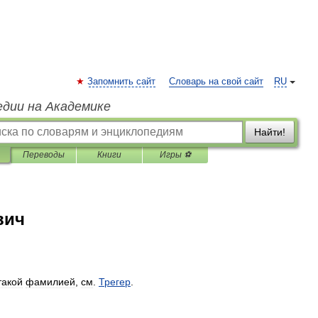
Запомнить сайт
Словарь на свой сайт
RU
едии на Академике
Найти!
Переводы
Книги
Игры ⚽
вич
такой
фамилией
,
см
.
Трегер
.