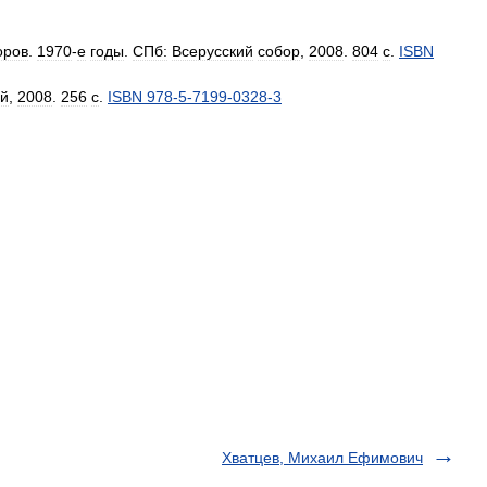
оров
.
1970
-
е
годы
.
СПб:
Всерусский
собор
,
2008
.
804
с
.
ISBN
ай
,
2008
.
256
с
.
ISBN
978
-
5
-
7199
-
0328
-
3
Хватцев, Михаил Ефимович