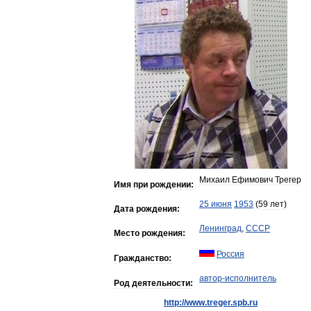
Михаил
Ефимович
Трегер
Имя
при
рождении:
25
июня
1953
(
59
лет
)
Дата
рождения:
Ленинград
,
СССР
Место
рождения:
Россия
Гражданство:
автор
-
исполнитель
Род
деятельности:
http:
//
www
.
treger
.
spb
.
ru