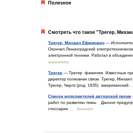
Полезное
Смотреть что такое "Трегер, Миха
Трегер, Михаил Ефимович
— Исполнитель
Окончил Ленинградский электротехнический
электронной техники. Работал в объеди
энциклопедия
Трегер
— Трегер фамилия. Известные пре
директор полковник связи. Трегер, Михаил
Трегер, Чарлз (род. 1935) американски
Список исполнителей авторской песни
работ по развитию темы. Данное предупр
глоссарии …
Википедия