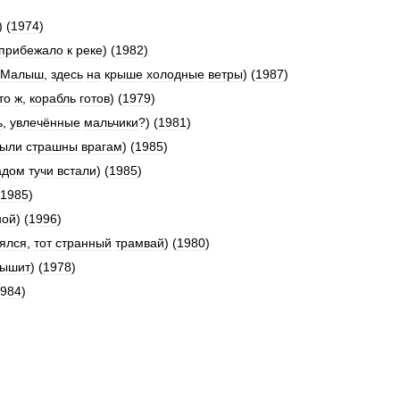
) (
1974
)
прибежало
к
реке
) (
1982
)
Малыш
,
здесь
на
крыше
холодные
ветры
) (
1987
)
то
ж
,
корабль
готов
) (
1979
)
ь
,
увлечённые
мальчики
?) (
1981
)
ыли
страшны
врагам
) (
1985
)
адом
тучи
встали
) (
1985
)
1985
)
ной
) (
1996
)
зялся
,
тот
странный
трамвай
) (
1980
)
ышит
) (
1978
)
984
)