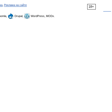
ка
,
Реклама на сайте
18+
omla,
Drupal,
WordPress, MODx.