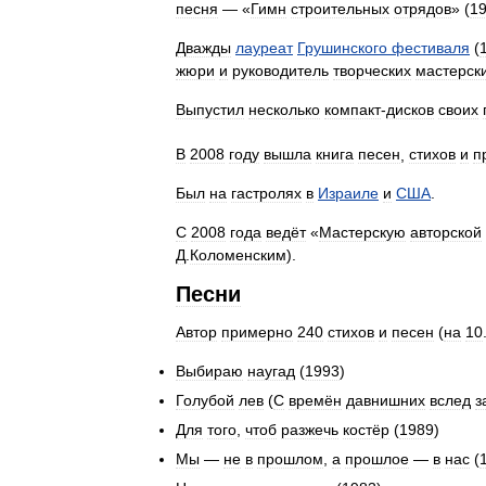
песня
— «
Гимн
строительных
отрядов
» (
1
Дважды
лауреат
Грушинского
фестиваля
(
жюри
и
руководитель
творческих
мастерск
Выпустил
несколько
компакт
-
дисков
своих
В
2008
году
вышла
книга
песен
,
стихов
и
п
Был
на
гастролях
в
Израиле
и
США
.
С
2008
года
ведёт
«
Мастерскую
авторской
Д
.
Коломенским
).
Песни
Автор
примерно
240
стихов
и
песен
(
на
10
Выбираю
наугад
(
1993
)
Голубой
лев
(
С
времён
давнишних
вслед
з
Для
того
,
чтоб
разжечь
костёр
(
1989
)
Мы
—
не
в
прошлом
,
а
прошлое
—
в
нас
(