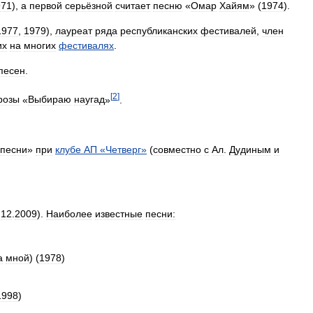
971
),
а
первой
серьёзной
считает
песню
«
Омар
Хайям
» (
1974
).
1977
,
1979
),
лауреат
ряда
республиканских
фестивалей
,
член
их
на
многих
фестивалях
.
песен
.
[
2
]
розы
«
Выбираю
наугад
»
.
песни
»
при
клубе
АП
«
Четверг
»
(
совместно
с
Ал
.
Дудиным
и
.
12
.
2009
).
Наиболее
известные
песни:
а
мной
) (
1978
)
1998
)