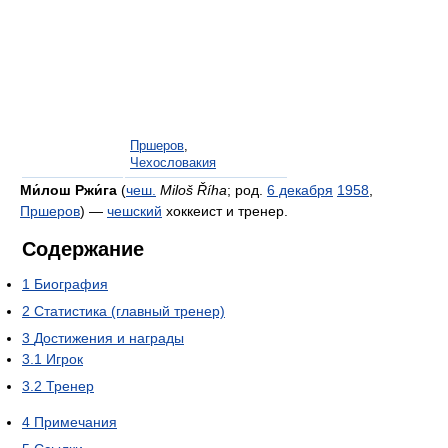
Пршеров
,
Чехословакия
Ми́лош Ржи́га
(
чеш.
Miloš Říha
; род.
6 декабря
1958
,
Пршеров
) —
чешский
хоккеист и тренер.
Содержание
1
Биография
2
Статистика (главный тренер)
3
Достижения и награды
3.1
Игрок
3.2
Тренер
4
Примечания