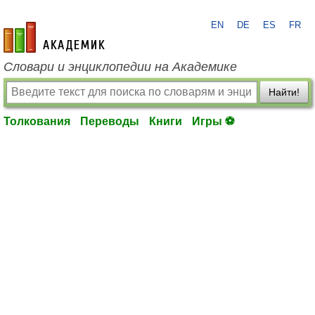
EN
DE
ES
FR
academic.ru
Словари и энциклопедии на Академике
Найти!
Толкования
Переводы
Книги
Игры ⚽