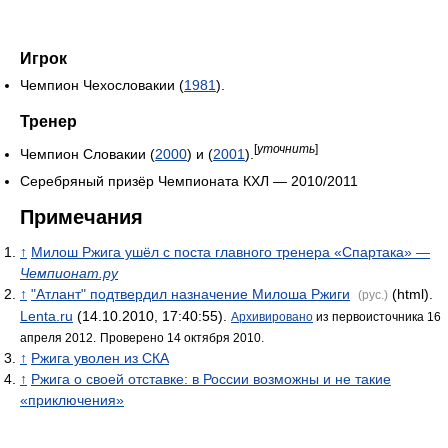
Игрок
Чемпион Чехословакии (
1981
).
Тренер
[
уточнить
]
Чемпион Словакии (
2000
) и (
2001
).
Серебряный призёр Чемпионата КХЛ — 2010/2011
Примечания
↑
Милош Ржига ушёл с поста главного тренера «Спартака» —
Чемпионат.ру
↑
"Атлант" подтвердил назначение Милоша Ржиги
(html).
(рус.)
Lenta.ru
(14.10.2010, 17:40:55).
Архивировано
из первоисточника 16
апреля 2012.
Проверено 14 октября 2010.
↑
Ржига уволен из СКА
↑
Ржига о своей отставке: в России возможны и не такие
«приключения»