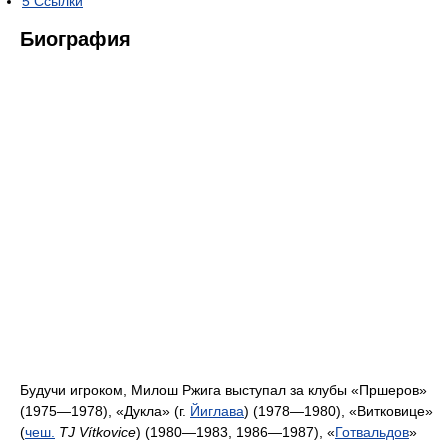
5
Ссылки
Биография
Будучи игроком, Милош Ржига выступал за клубы «Пршеров»
(1975—1978), «Дукла» (г.
Йиглава
) (1978—1980), «Витковице»
(
чеш.
TJ Vítkovice
) (1980—1983, 1986—1987), «
Готвальдов
»