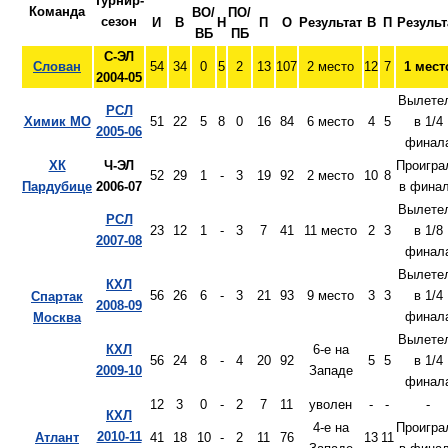
Турнир-
Команда
ВО/
ПО/
сезон
И
В
Н
П
О
Результат
В
П
Результ
ВБ
ПБ
С-ЭЛ
Слован
54
34
0
5
2
13
107
2 место
12
7
1 мест
2004-05
Вылете
РСЛ
Химик МО
51
22
5
8
0
16
84
6 место
4
5
в 1/4
2005-06
финал
ХК
Ч-ЭЛ
Проигра
52
29
1
-
3
19
92
2 место
10
8
Пардубице
2006-07
в фина
Вылете
РСЛ
23
12
1
-
3
7
41
11 место
2
3
в 1/8
2007-08
финал
Вылете
КХЛ
56
26
6
-
3
21
93
9 место
3
3
в 1/4
Спартак
2008-09
финал
Москва
Вылете
КХЛ
6-е на
56
24
8
-
4
20
92
5
5
в 1/4
2009-10
Западе
финал
12
3
0
-
2
7
11
уволен
-
-
-
КХЛ
4-е на
Проигра
2010-11
Атлант
41
18
10
-
2
11
76
13
11