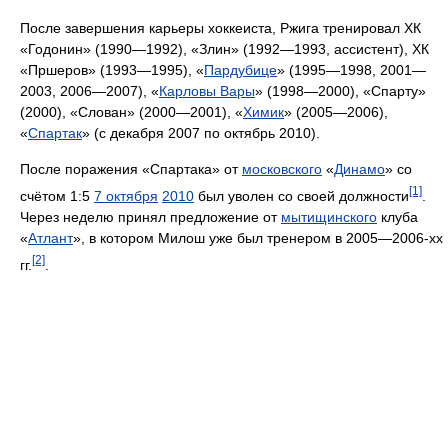
После завершения карьеры хоккеиста, Ржига тренировал ХК
«Годонин» (1990—1992), «Злин» (1992—1993, ассистент), ХК
«Пршеров» (1993—1995), «
Пардубице
» (1995—1998, 2001—
2003, 2006—2007), «
Карловы Вары
» (1998—2000), «Спарту»
(2000), «Слован» (2000—2001), «
Химик
» (2005—2006),
«
Спартак
» (с декабря 2007 по октябрь 2010).
После поражения «Спартака» от
московского
«
Динамо
» со
[1]
счётом 1:5
7 октября
2010
был уволен со своей должности
.
Через неделю принял предложение от
мытищинского
клуба
«
Атлант
», в котором Милош уже был тренером в 2005—2006-хх
[2]
гг.
.