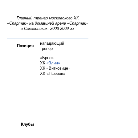
Главный тренер московского ХК
«Спартак» на домашней арене «Спартак»
в Сокольниках. 2008-2009 гг.
нападающий
Позиция
тренер
«Брно»
ХК
«Злин»
ХК «Витковице»
ХК «Пшеров»
Клубы