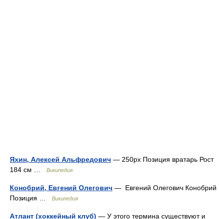
Яхин, Алексей Альфредович
— 250px Позиция вратарь Рост
184 см …
Википедия
Конобрий, Евгений Олегович
— Евгений Олегович Конобрий
Позиция …
Википедия
Атлант (хоккейный клуб)
— У этого термина существуют и