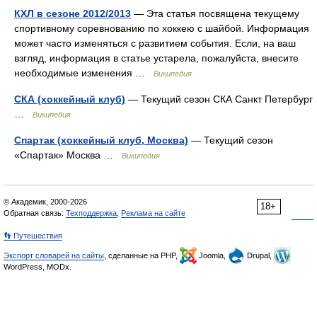
КХЛ в сезоне 2012/2013
— Эта статья посвящена текущему
спортивному соревнованию по хоккею с шайбой. Информация
может часто изменяться с развитием события. Если, на ваш
взгляд, информация в статье устарела, пожалуйста, внесите
необходимые изменения …
Википедия
СКА (хоккейный клуб)
— Текущий сезон СКА Санкт Петербург
…
Википедия
Спартак (хоккейный клуб, Москва)
— Текущий сезон
«Спартак» Москва …
Википедия
© Академик, 2000-2026
18+
Обратная связь:
Техподдержка
,
Реклама на сайте
👣 Путешествия
Экспорт словарей на сайты
, сделанные на PHP,
Joomla,
Drupal,
WordPress, MODx.