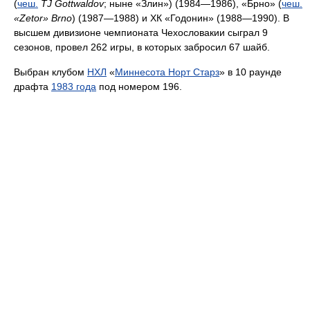
(
чеш.
TJ Gottwaldov
; ныне «Злин») (1984—1986), «Брно» (
чеш.
«Zetor» Brno
) (1987—1988) и ХК «Годонин» (1988—1990). В
высшем дивизионе чемпионата Чехословакии сыграл 9
сезонов, провел 262 игры, в которых забросил 67 шайб.
Выбран клубом
НХЛ
«
Миннесота Норт Старз
» в 10 раунде
драфта
1983 года
под номером 196.