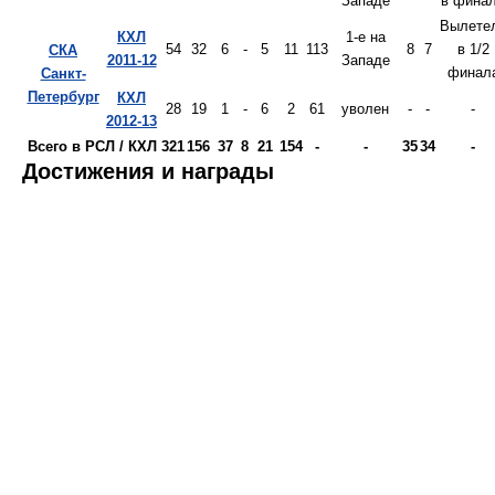
Западе
в фина
Вылете
КХЛ
1-е на
54
32
6
-
5
11
113
8
7
в 1/2
СКА
2011-12
Западе
финал
Санкт-
Петербург
КХЛ
28
19
1
-
6
2
61
уволен
-
-
-
2012-13
Всего в РСЛ / КХЛ
321
156
37
8
21
154
-
-
35
34
-
Достижения и награды