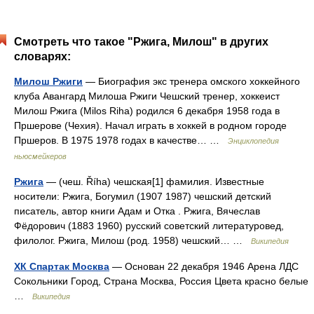
Смотреть что такое "Ржига, Милош" в других
словарях:
Милош Ржиги
— Биография экс тренера омского хоккейного
клуба Авангард Милоша Ржиги Чешский тренер, хоккеист
Милош Ржига (Milos Riha) родился 6 декабря 1958 года в
Пршерове (Чехия). Начал играть в хоккей в родном городе
Пршеров. В 1975 1978 годах в качестве… …
Энциклопедия
ньюсмейкеров
Ржига
— (чеш. Říha) чешская[1] фамилия. Известные
носители: Ржига, Богумил (1907 1987) чешский детский
писатель, автор книги Адам и Отка . Ржига, Вячеслав
Фёдорович (1883 1960) русский советский литературовед,
филолог. Ржига, Милош (род. 1958) чешский… …
Википедия
ХК Спартак Москва
— Основан 22 декабря 1946 Арена ЛДС
Сокольники Город, Страна Москва, Россия Цвета красно белые
…
Википедия