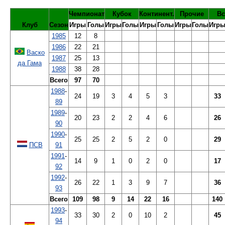
Чемпионат
Кубок
Континент.
Прочие
Вс
Клуб
Сезон
Игры
Голы
Игры
Голы
Игры
Голы
Игры
Голы
Игр
1985
12
8
1986
22
21
Васко
1987
25
13
да Гама
1988
38
28
Всего
97
70
1988
-
24
19
3
4
5
3
33
89
1989
-
20
23
2
2
4
6
26
90
1990
-
25
25
2
5
2
0
29
ПСВ
91
1991
-
14
9
1
0
2
0
17
92
1992
-
26
22
1
3
9
7
36
93
Всего
109
98
9
14
22
16
140
1993
-
33
30
2
0
10
2
45
94