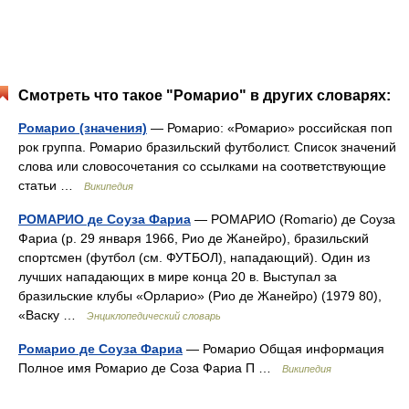
Смотреть что такое "Ромарио" в других словарях:
Ромарио (значения)
— Ромарио: «Ромарио» российская поп
рок группа. Ромарио бразильский футболист. Список значений
слова или словосочетания со ссылками на соответствующие
статьи …
Википедия
РОМАРИО де Соуза Фариа
— РОМАРИО (Romario) де Соуза
Фариа (р. 29 января 1966, Рио де Жанейро), бразильский
спортсмен (футбол (см. ФУТБОЛ), нападающий). Один из
лучших нападающих в мире конца 20 в. Выступал за
бразильские клубы «Орларио» (Рио де Жанейро) (1979 80),
«Васку …
Энциклопедический словарь
Ромарио де Соуза Фариа
— Ромарио Общая информация
Полное имя Ромарио де Соза Фариа П …
Википедия