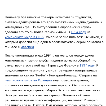
Поначалу бразильские тренеры испытывали трудности,
пытаясь адаптировать его ярко выраженный индивидуализм к
командной игре. Но выступления в европейских клубах
сделали его стиль более гармоничным. В
1994 году
на
чемпионате мира в США
Ромарио забил пять важных мячей, к
которым добавил ещё один в послематчевой серии пенальти в
финале с
Италией
.
После чемпионата мира 1994 г. он метался между двумя
континентами, меняя клубы, надолго исчез из сборной, но
сумел вернуться в неё на «Турнуа де Франс» в
1997 году
. К
предстоящему чемпионату мира тренерами наигрывалась
знаменитая связка "Ро-Ро" - Ромарио-Роналдо. Сыграть на
чемпионате мира во Франции
ему помешала травма,
полученная незадолго до начала турнира. Он почти успел
восстановиться,но тренер Марио Загалло посоветовавшись с
Зико решил не брать его на турнир. Объявляя об этом
решении во время пресс-конференции, на глазах Ромарио
появились слёзы. В итоге 11-й номер, который успел получить