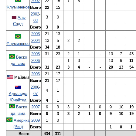
2002
22
15
7
5
Флуминенсе
Всего
22
15
2002
-
3
0
Аль-
03
Садд
Всего
3
0
2003
21
13
2004
13
5
2
2
Флуминенсе
Всего
34
18
2005
31
23
2
1
-
-
10
7
43
Васко
2006
-
-
1
3
-
-
10
6
11
да Гама
Всего
31
23
3
4
-
-
20
13
54
2006
21
17
Майами
Всего
21
17
2006
-
4
1
Аделаида
07
Юнайтед
Всего
4
1
Васко
2007
6
3
3
2
1
0
9
10
19
да Гама
Всего
6
3
3
2
1
0
9
10
19
Америка
2009
1
0
(Рио)
Всего
1
0
1
Всего
434
311