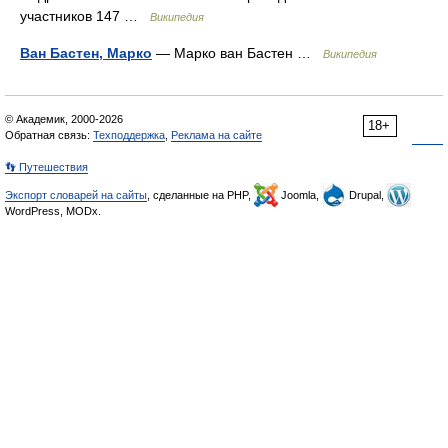
участников 147 …
Википедия
Ван Бастен, Марко
— Марко ван Бастен …
Википедия
© Академик, 2000-2026
18+
Обратная связь:
Техподдержка
,
Реклама на сайте
👣 Путешествия
Экспорт словарей на сайты
, сделанные на PHP,
Joomla,
Drupal,
WordPress, MODx.