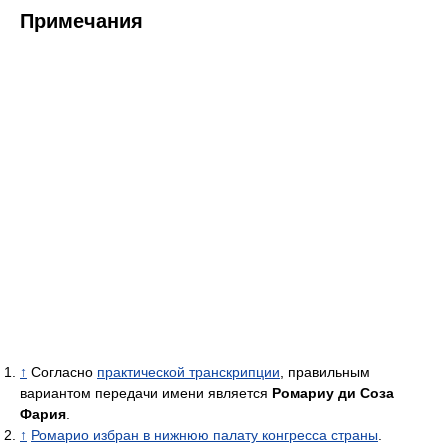
Примечания
↑
Согласно
практической транскрипции
, правильным
вариантом передачи имени является
Ромариу ди Соза
Фария
.
↑
Ромарио избран в нижнюю палату конгресса страны
.