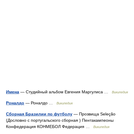
Имена
— Студийный альбом Евгения Маргулиса …
Википедия
Роналдо
— Роналдо …
Википедия
Сборная Бразилии по футболу
— Прозвища Seleção
(Дословно с португальского сборная ) Пентакампеоны
Конфедерация КОНМЕБОЛ Федерация …
Википедия