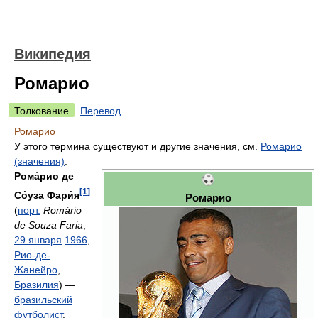
Википедия
Ромарио
Толкование
Перевод
Ромарио
У этого термина существуют и другие значения, см.
Ромарио
(значения)
.
Рома́рио де
[1]
Со́уза Фари́я
Ромарио
(
порт.
Romário
de Souza Faria
;
29 января
1966
,
Рио-де-
Жанейро
,
Бразилия
) —
бразильский
футболист
,