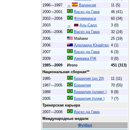
1996—1997
→
Валенсия
11 (5)
2000—2001
Васко да Гама
46 (41)
2002—2004
Флуминенсе
60 (34)
2003
→
Аль-Садд
3 (0)
2005—2006
Васко да Гама
32 (24)
2006
Майами
25 (19)
2006
Аделаида Юнайтед
4 (1)
2007
Васко да Гама
6 (3)
2009
Америка РЖ
0 (0)
1985—2009
Итого
451 (313)
Национальная сборная**
1985
Бразилия (до 20)
11 (11)
1987—2005
Бразилия
70 (55)
1988
Бразилия (олимп.)
8 (8)
2005
Бразилия (пляж.)
? (?)
Тренерская карьера
2007—2008
Васко да Гама
Международные медали
Футбол