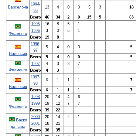
1994
-
Барселона
13
4
0
0
5
3
18
95
Всего
46
34
2
0
15
5
63
1995
16
8
5
1
1996
3
0
5
1
Фламенго
Всего
19
8
1996
-
5
4
0
0
5
97
Валенсия
Всего
5
4
0
0
5
1997
4
3
8
7
Фламенго
Всего
4
3
1997
-
6
1
1
1
7
98
Валенсия
Всего
6
1
1
1
7
1998
20
14
4
6
1999
19
12
7
7
Фламенго
Всего
39
22
2000
20
14
2
1
Васко
2001
18
21
да Гама
Всего
38
35