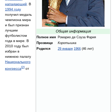
нападающий
. В
1994 году
получил медаль
чемпиона мира
и был признан
лучшим
Общая информация
футболистом
Полное имя
Ромарио де Соуза Фария
года в мире. В
Прозвище
Коротышка
2010 году был
Родился
29 января
1966
(46 лет)
избран в
нижнюю палату
Национального
[2]
конгресса
от