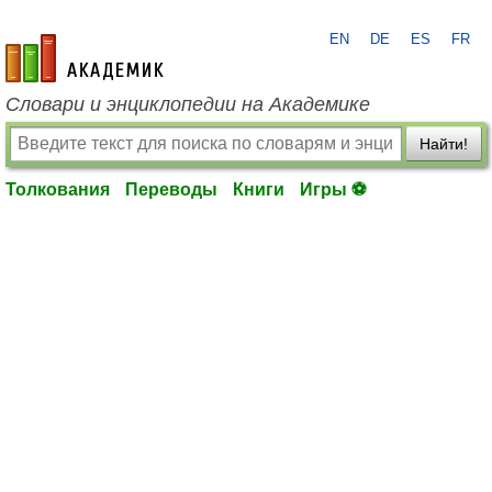
EN
DE
ES
FR
academic.ru
Словари и энциклопедии на Академике
Найти!
Толкования
Переводы
Книги
Игры ⚽