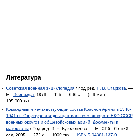
Литература
Советская военная энциклопедия
/ под ред.
Н. В. Огаркова
. —
М
.:
Воениздат
, 1978. — Т. 5. — 686 с. — (в 8-ми т). —
105 000 экз.
Командный и начальствующий состав Красной Армии в 1940-
1941 гг.: Структура и кадры центрального аппарата НКО СССР,
военных округов и общевойсковых армий: Документы и
материалы
/ Под ред. В. Н. Кузеленкова. —
М
.-
СПб.
: Летний
сад, 2005. — 272 с. —
1000 экз.
—
ISBN 5-94381-137-0