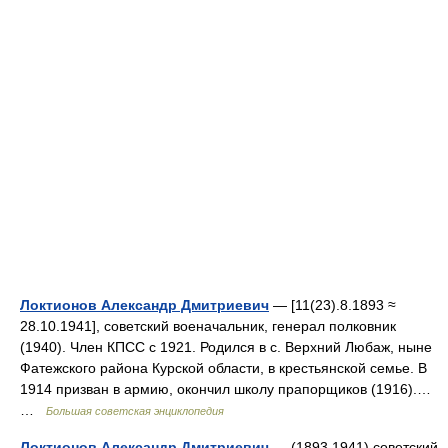
Локтионов Александр Дмитриевич
— [11(23).8.1893 ≈
28.10.1941], советский военачальник, генерал полковник
(1940). Член КПСС с 1921. Родился в с. Верхний Любаж, ныне
Фатежского района Курской области, в крестьянской семье. В
1914 призван в армию, окончил школу прапорщиков (1916).…
…
Большая советская энциклопедия
Локтионов Александр Дмитриевич
— (1893 1941) советский