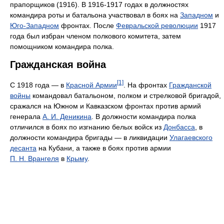
прапорщиков (1916). В 1916-1917 годах в должностях
командира роты и батальона участвовал в боях на
Западном
и
Юго-Западном
фронтах. После
Февральской революции
1917
года был избран членом полкового комитета, затем
помощником командира полка.
Гражданская война
[1]
С 1918 года — в
Красной Армии
. На фронтах
Гражданской
войны
командовал батальоном, полком и стрелковой бригадой,
сражался на Южном и Кавказском фронтах против армий
генерала
А. И. Деникина
. В должности командира полка
отличился в боях по изгнанию белых войск из
Донбасса
, в
должности командира бригады — в ликвидации
Улагаевского
десанта
на Кубани, а также в боях против армии
П. Н. Врангеля
в
Крыму
.