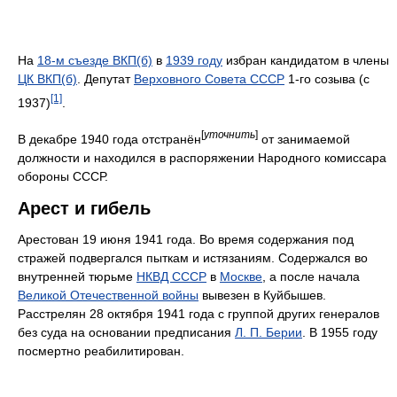
На
18-м съезде ВКП(б)
в
1939 году
избран кандидатом в члены
ЦК ВКП(б)
. Депутат
Верховного Совета СССР
1-го созыва (с
[1]
1937)
.
[
уточнить
]
В декабре 1940 года отстранён
от занимаемой
должности и находился в распоряжении Народного комиссара
обороны СССР.
Арест и гибель
Арестован 19 июня 1941 года. Во время содержания под
стражей подвергался пыткам и истязаниям. Содержался во
внутренней тюрьме
НКВД СССР
в
Москве
, а после начала
Великой Отечественной войны
вывезен в Куйбышев.
Расстрелян 28 октября 1941 года с группой других генералов
без суда на основании предписания
Л. П. Берии
. В 1955 году
посмертно реабилитирован.