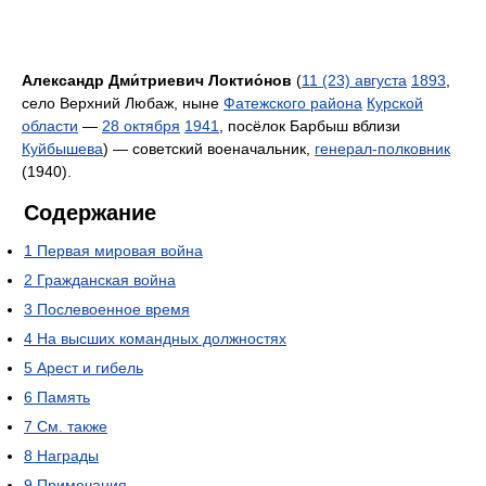
Александр Дми́триевич Локтио́нов
(
11 (23) августа
1893
,
село Верхний Любаж, ныне
Фатежского района
Курской
области
—
28 октября
1941
, посёлок Барбыш вблизи
Куйбышева
) — советский военачальник,
генерал-полковник
(1940).
Содержание
1
Первая мировая война
2
Гражданская война
3
Послевоенное время
4
На высших командных должностях
5
Арест и гибель
6
Память
7
См. также
8
Награды
9
Примечания