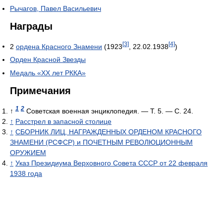
Рычагов, Павел Васильевич
Награды
[3]
[4]
2
ордена Красного Знамени
(1923
, 22.02.1938
)
Орден Красной Звезды
Медаль «XX лет РККА»
Примечания
1
2
↑
Советская военная энциклопедия. — Т. 5. — С. 24.
↑
Расстрел в запасной столице
↑
СБОРНИК ЛИЦ, НАГРАЖДЕННЫХ ОРДЕНОМ КРАСНОГО
ЗНАМЕНИ (РСФСР) и ПОЧЕТНЫМ РЕВОЛЮЦИОННЫМ
ОРУЖИЕМ
↑
Указ Президиума Верховного Совета СССР от 22 февраля
1938 года