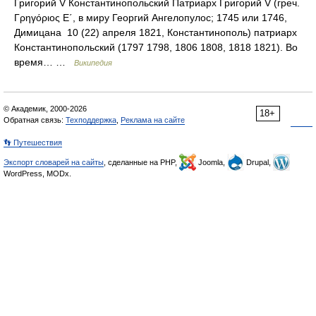
Григорий V Константинопольский Патриарх Григорий V (греч.
Γρηγόριος Ε΄, в миру Георгий Ангелопулос; 1745 или 1746,
Димицана 10 (22) апреля 1821, Константинополь) патриарх
Константинопольский (1797 1798, 1806 1808, 1818 1821). Во
время… …
Википедия
© Академик, 2000-2026
18+
Обратная связь:
Техподдержка
,
Реклама на сайте
👣 Путешествия
Экспорт словарей на сайты
, сделанные на PHP,
Joomla,
Drupal,
WordPress, MODx.