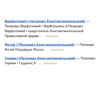
Варфоломей I (патриарх Константинопольский)
—
Патриарх Варфоломей I Βαρθολομαίος Α Патриарх
Варфоломей I предстоятель Константинопольской
Православной Церкви …
Википедия
Фотий I (Патриарх Константинопольский)
— Патриарх
Фотий Πατριάρχης Φώτιος …
Википедия
Герман I (Патриарх Константинопольский)
— Патриарх
Герман I Γερμανός Α΄ …
Википедия