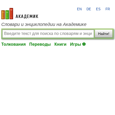
EN
DE
ES
FR
academic.ru
Словари и энциклопедии на Академике
Найти!
Толкования
Переводы
Книги
Игры ⚽