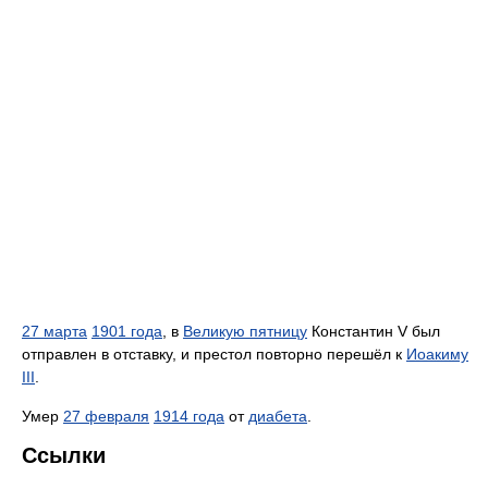
27 марта
1901 года
, в
Великую пятницу
Константин V был
отправлен в отставку, и престол повторно перешёл к
Иоакиму
III
.
Умер
27 февраля
1914 года
от
диабета
.
Ссылки