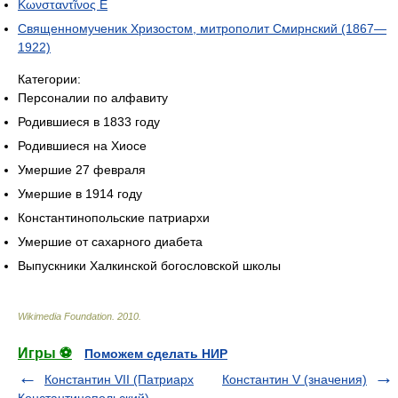
Κωνσταντῖνος Ε
Священномученик Хризостом, митрополит Смирнский (1867—
1922)
Категории:
Персоналии по алфавиту
Родившиеся в 1833 году
Родившиеся на Хиосе
Умершие 27 февраля
Умершие в 1914 году
Константинопольские патриархи
Умершие от сахарного диабета
Выпускники Халкинской богословской школы
Wikimedia Foundation
.
2010
.
Игры ⚽
Поможем сделать НИР
Константин VII (Патриарх
Константин V (значения)
Константинопольский)