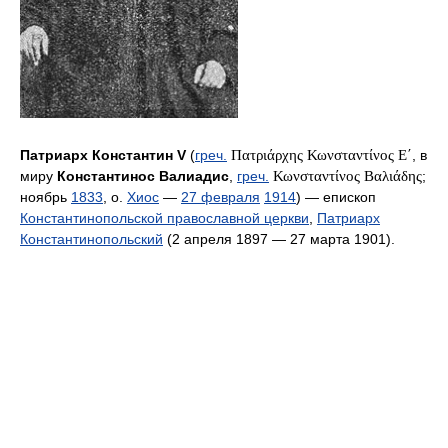
Патриарх Константин V
(
греч.
Πατριάρχης Κωνσταντίνος Ε΄
, в
миру
Константинос Валиадис
,
греч.
Κωνσταντίνος Βαλιάδης
;
ноябрь
1833
, о.
Хиос
—
27 февраля
1914
) — епископ
Константинопольской православной церкви
,
Патриарх
Константинопольский
(2 апреля 1897 — 27 марта 1901).