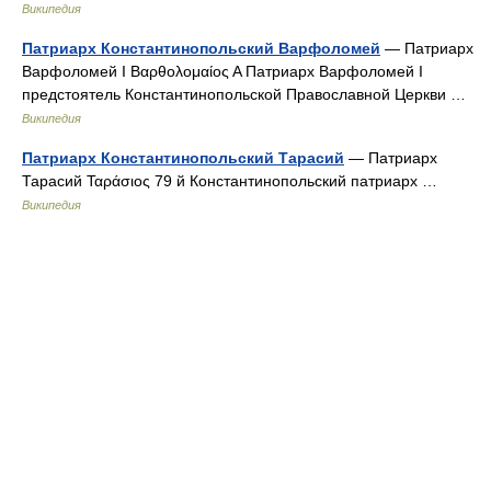
Википедия
Патриарх Константинопольский Варфоломей
— Патриарх
Варфоломей I Βαρθολομαίος Α Патриарх Варфоломей I
предстоятель Константинопольской Православной Церкви …
Википедия
Патриарх Константинопольский Тарасий
— Патриарх
Тарасий Ταράσιος 79 й Константинопольский патриарх …
Википедия