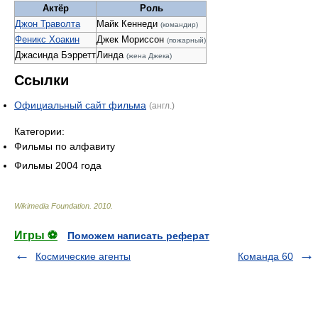
Актёр
Роль
Джон Траволта
Майк Кеннеди
(командир)
Феникс Хоакин
Джек Мориссон
(пожарный)
Джасинда Бэрретт
Линда
(жена Джека)
Ссылки
Официальный сайт фильма
(англ.)
Категории:
Фильмы по алфавиту
Фильмы 2004 года
Wikimedia Foundation
.
2010
.
Игры ⚽
Поможем написать реферат
Космические агенты
Команда 60