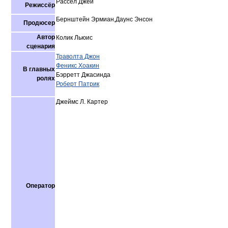
Рассел Джей
Режиссёр
Бернштейн Эрмиан,Даунс Энсон
Продюсер
Автор
Колик Льюис
сценария
Траволта Джон
Феникс Хоакин
В главных
Бэрретт Джасинда
ролях
Роберт Патрик
Джеймс Л. Картер
Оператор