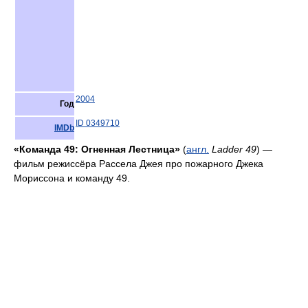
2004
Год
ID 0349710
IMDb
«Команда 49: Огненная Лестница»
(
англ.
Ladder 49
) —
фильм режиссёра Рассела Джея про пожарного Джека
Мориссона и команду 49.