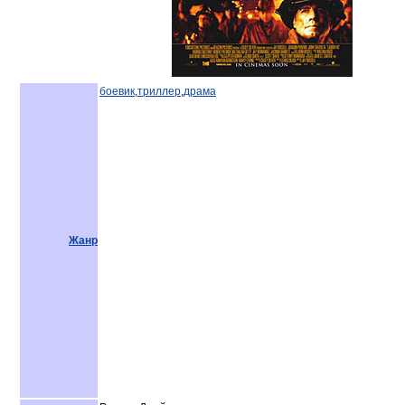
боевик
,
триллер
,
драма
Жанр