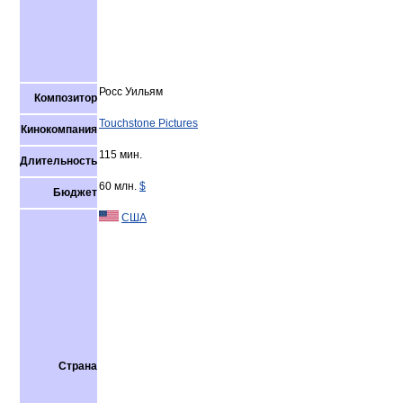
Росс Уильям
Композитор
Touchstone Pictures
Кинокомпания
115 мин.
Длительность
60 млн.
$
Бюджет
США
Страна