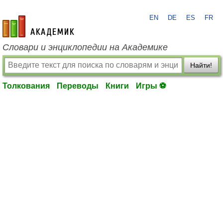
EN
DE
ES
FR
academic.ru
Словари и энциклопедии на Академике
Найти!
Толкования
Переводы
Книги
Игры ⚽