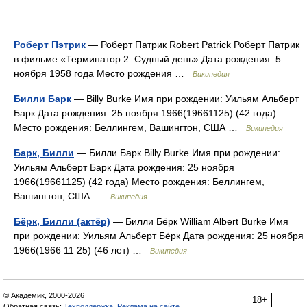
Роберт Пэтрик
— Роберт Патрик Robert Patrick Роберт Патрик
в фильме «Терминатор 2: Судный день» Дата рождения: 5
ноября 1958 года Место рождения …
Википедия
Билли Барк
— Billy Burke Имя при рождении: Уильям Альберт
Барк Дата рождения: 25 ноября 1966(19661125) (42 года)
Место рождения: Беллингем, Вашингтон, США …
Википедия
Барк, Билли
— Билли Барк Billy Burke Имя при рождении:
Уильям Альберт Барк Дата рождения: 25 ноября
1966(19661125) (42 года) Место рождения: Беллингем,
Вашингтон, США …
Википедия
Бёрк, Билли (актёр)
— Билли Бёрк William Albert Burke Имя
при рождении: Уильям Альберт Бёрк Дата рождения: 25 ноября
1966(1966 11 25) (46 лет) …
Википедия
© Академик, 2000-2026
18+
Обратная связь:
Техподдержка
,
Реклама на сайте