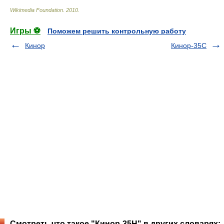
Wikimedia Foundation
.
2010
.
Игры ⚽
Поможем решить контрольную работу
Кинор
Кинор-35С
Смотреть что такое "Кинор-35Н" в других словарях: