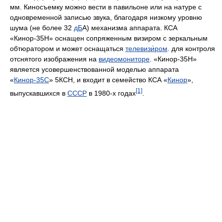
мм. Киносъемку можно вести в павильоне или на натуре с
одновременной записью звука, благодаря низкому уровню
шума (не более 32
дБ
А) механизма аппарата. КСА
«Кинор-35Н» оснащен сопряженным визиром с зеркальным
обтюратором и может оснащаться
телевизи́ром
. для контроля
отснятого изображения на
видеомониторе
. «Кинор-35Н»
является усовершенствованной моделью аппарата
«
Кинор-35С
» 5КСН, и входит в семейство КСА «
Кинор
»,
[1]
выпускавшихся в
СССР
в 1980-х годах
.