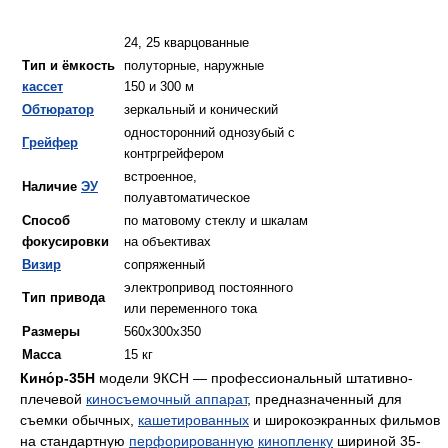
24, 25 кварцованные
Тип и ёмкость
полуторные, наружные
кассет
150 и 300 м
Обтюратор
зеркальный и конический
односторонний однозубый с
Грейфер
контргрейфером
встроенное,
Наличие
ЭУ
полуавтоматическое
Способ
по матовому стеклу и шкалам
фокусировки
на объективах
Визир
сопряженный
электропривод постоянного
Тип привода
или переменного тока
Размеры
560х300х350
Масса
15 кг
Кино́р-35Н
модели 9КСН — профессиональный штативно-
плечевой
киносъемочный аппарат
, предназначенный для
съемки обычных,
кашетированных
и широкоэкранных фильмов
на стандартную
перфорированную
кинопленку
шириной 35-