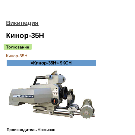
Википедия
Кинор-35Н
Толкование
Кинор-35Н
«Кинор-35Н» 9КСН
Производитель
Москинап