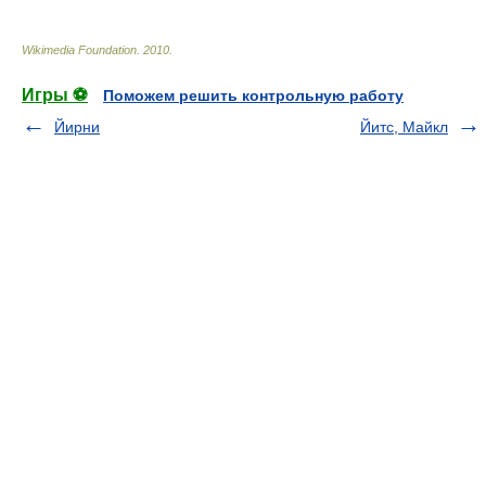
Wikimedia Foundation
.
2010
.
Игры ⚽
Поможем решить контрольную работу
Йирни
Йитс, Майкл