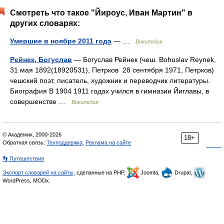
Смотреть что такое "Йироус, Иван Мартин" в
других словарях:
Умершие в ноябре 2011 года
— …
Википедия
Рейнек, Богуслав
— Богуслав Рейнек (чеш. Bohuslav Reynek,
31 мая 1892(18920531), Петрков 28 сентября 1971, Петрков)
чешский поэт, писатель, художник и переводчик литературы.
Биография В 1904 1911 годах учился в гимназии Йиглавы, в
совершенстве …
Википедия
© Академик, 2000-2026
18+
Обратная связь:
Техподдержка
,
Реклама на сайте
👣 Путешествия
Экспорт словарей на сайты
, сделанные на PHP,
Joomla,
Drupal,
WordPress, MODx.