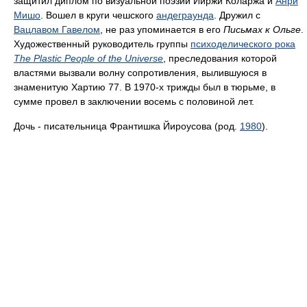
защитил диплом по визуальной поэзии Йиржи Коларжа и
Анри
Мишо
. Вошел в круги чешского
андеграунда
. Дружил с
Вацлавом Гавелом
, не раз упоминается в его
Письмах к Ольге
.
Художественный руководитель группы
психоделического рока
The Plastic People of the Universe
, преследования которой
властями вызвали волну сопротивления, вылившуюся в
знаменитую Хартию 77. В 1970-х трижды был в тюрьме, в
сумме провел в заключении восемь с половиной лет.
Дочь - писательница Франтишка Йироусова (род.
1980
).