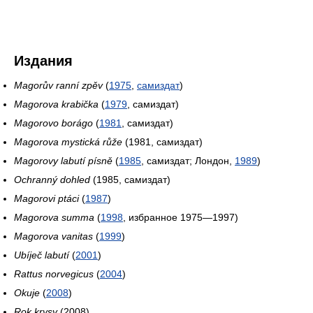
Издания
Magorův ranní zpěv
(
1975
,
самиздат
)
Magorova krabička
(
1979
, самиздат)
Magorovo borágo
(
1981
, самиздат)
Magorova mystická růže
(1981, самиздат)
Magorovy labutí písně
(
1985
, самиздат; Лондон,
1989
)
Ochranný dohled
(1985, самиздат)
Magorovi ptáci
(
1987
)
Magorova summa
(
1998
, избранное 1975—1997)
Magorova vanitas
(
1999
)
Ubíječ labutí
(
2001
)
Rattus norvegicus
(
2004
)
Okuje
(
2008
)
Rok krysy
(2008)