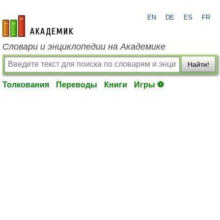
EN
DE
ES
FR
academic.ru
Словари и энциклопедии на Академике
Найти!
Толкования
Переводы
Книги
Игры ⚽