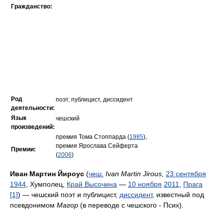
Гражданство:
Род
поэт, публицист, диссидент
деятельности:
Язык
чешский
произведений:
премия Тома Стоппарда (
1985
),
премия Ярослава Сейферта
Премии:
(
2006
)
Иван Мартин Йироус
(
чеш.
Ivan Martin Jirous
,
23 сентября
1944
, Хумполец,
Край Высочина
—
10 ноября
2011
,
Прага
[1]
) — чешский поэт и публицист,
диссидент
, известный под
псевдонимом
Магор
(в переводе с чешского - Псих).