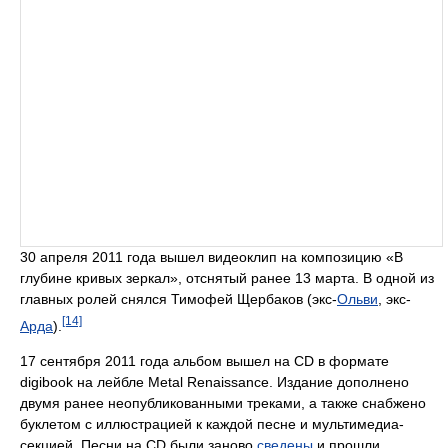
30 апреля 2011 года вышел видеоклип на композицию «В
глубине кривых зеркал», отснятый ранее 13 марта. В одной из
главных ролей снялся Тимофей Щербаков (экс-
Ольви
, экс-
[14]
Арда
).
17 сентября 2011 года альбом вышел на CD в формате
digibook на лейбле Metal Renaissance. Издание дополнено
двумя ранее неопубликованными треками, а также снабжено
буклетом с иллюстрацией к каждой песне и мультимедиа-
секцией. Песни на CD были заново
сведены
и прошли