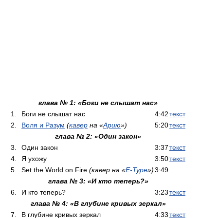
глава № 1: «Боги не слышат нас»
1.
Боги не слышат нас
4:42
текст
2.
Воля и Разум
(
кавер
на «
Арию
»)
5:20
текст
глава № 2: «Один закон»
3.
Один закон
3:37
текст
4.
Я ухожу
3:50
текст
5.
Set the World on Fire
(кавер на «
E-Type
»)
3:49
глава № 3: «И кто теперь?»
6.
И кто теперь?
3:23
текст
глава № 4: «В глубине кривых зеркал»
7.
В глубине кривых зеркал
4:33
текст