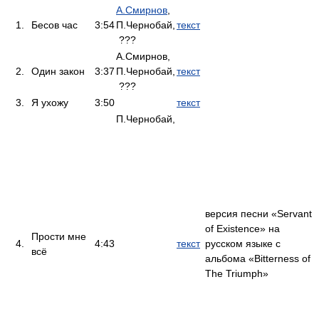
А.Смирнов
,
1.
Бесов час
3:54
П.Чернобай,
текст
???
А.Смирнов,
2.
Один закон
3:37
П.Чернобай,
текст
???
3.
Я ухожу
3:50
текст
П.Чернобай,
версия песни «Servant
of Existence» на
Прости мне
4.
4:43
текст
русском языке с
всё
альбома «Bitterness of
The Triumph»