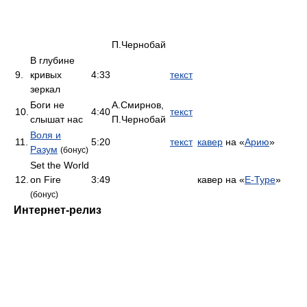
П.Чернобай
В глубине
9.
кривых
4:33
текст
зеркал
Боги не
А.Смирнов,
10.
4:40
текст
слышат нас
П.Чернобай
Воля и
11.
5:20
текст
кавер
на «
Арию
»
Разум
(бонус)
Set the World
12.
on Fire
3:49
кавер на «
E-Type
»
(бонус)
Интернет-релиз