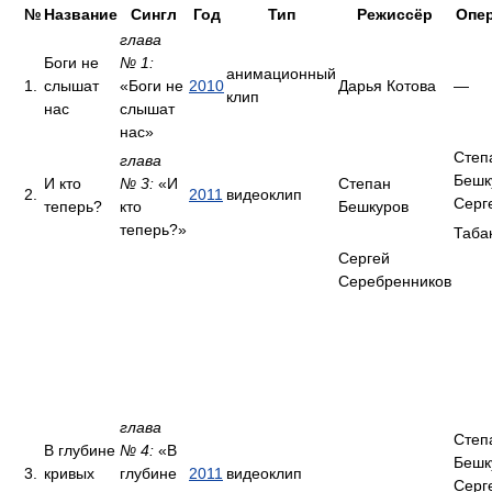
№
Название
Сингл
Год
Тип
Режиссёр
Опе
глава
Боги не
№ 1:
анимационный
1.
слышат
«Боги не
2010
Дарья Котова
—
клип
нас
слышат
нас»
Степ
глава
Бешк
И кто
№ 3:
«И
Степан
2.
2011
видеоклип
Серг
теперь?
кто
Бешкуров
теперь?»
Таба
Сергей
Серебренников
глава
Степ
В глубине
№ 4:
«В
Бешк
3.
кривых
глубине
2011
видеоклип
Серг