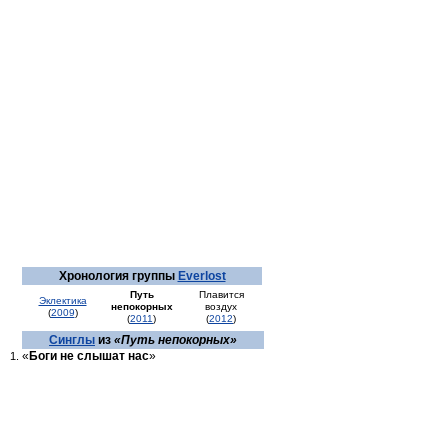
Хронология группы
Everlost
Путь
Плавится
Эклектика
непокорных
воздух
(
2009
)
(
2011
)
(
2012
)
Синглы
из
«Путь непокорных»
«
Боги не слышат нас
»