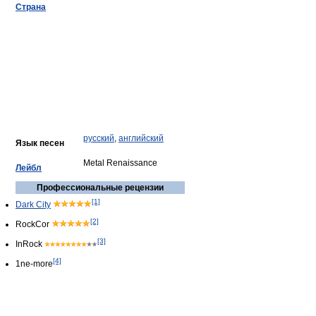
Страна
русский
,
английский
Язык песен
Metal Renaissance
Лейбл
Профессиональные рецензии
[1]
Dark City
[2]
RockCor
[3]
InRock
[4]
1ne-more