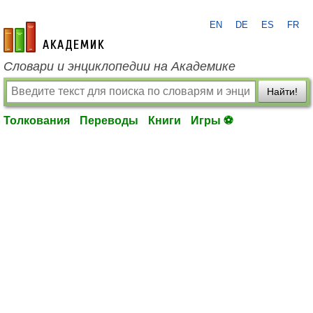
EN
DE
ES
FR
academic.ru
Словари и энциклопедии на Академике
Найти!
Толкования
Переводы
Книги
Игры ⚽