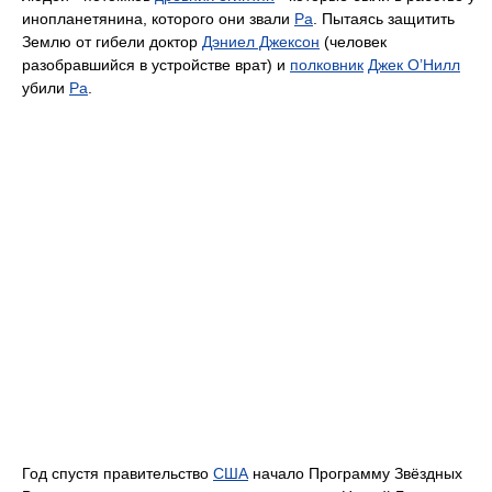
инопланетянина, которого они звали
Ра
. Пытаясь защитить
Землю от гибели доктор
Дэниел Джексон
(человек
разобравшийся в устройстве врат) и
полковник
Джек О’Нилл
убили
Ра
.
Год спустя правительство
США
начало Программу Звёздных