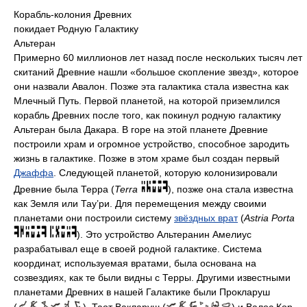
Корабль-колония Древних
покидает Родную Галактику
Альтеран
Примерно 60 миллионов лет назад после нескольких тысяч лет
скитаний Древние нашли «большое скопление звезд», которое
они назвали Авалон. Позже эта галактика стала известна как
Млечный Путь. Первой планетой, на которой приземлился
корабль Древних после того, как покинул родную галактику
Альтеран была Дакара. В горе на этой планете Древние
построили храм и огромное устройство, способное зародить
жизнь в галактике. Позже в этом храме был создан первый
Джаффа
. Следующей планетой, которую колонизировали
Древние была Терра (
Terra
), позже она стала известна
как Земля или Тау’ри. Для перемещения между своими
планетами они построили систему
звёздных врат
(
Astria Porta
). Это устройство Альтеранин Амелиус
разрабатывал еще в своей родной галактике. Система
координат, используемая вратами, была основана на
созвездиях, как те были видны с Терры. Другими известными
планетами Древних в нашей Галактике были Прокларуш