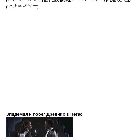
(
)
, Таот Вакларуш
(
)
и Валос Кор
(
)
.
Эпидемия и побег Древних в Пегас