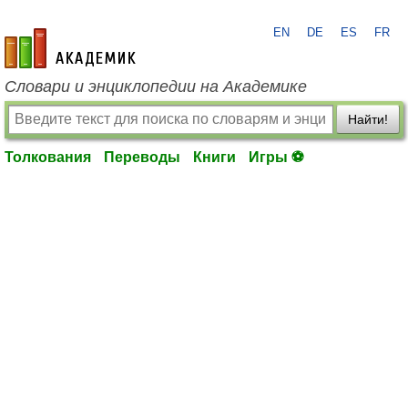
EN
DE
ES
FR
academic.ru
Словари и энциклопедии на Академике
Найти!
Толкования
Переводы
Книги
Игры ⚽