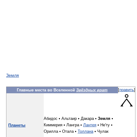
Земля
Главные места во Вселенной
Звёздных врат
[
править
]
Абидос •
Альтаир •
Дакара •
Земля
•
Киммерия •
Лангра •
Лантея
•
Не'ту •
Планеты
Орилла •
Отала •
Толлана
•
Чулак