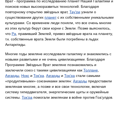
Врат - программа по исследованию планет Нашей Галактики и
поисков новых высокоразвитых технологий. Благодаря
повторному открытию звёздных врат,
Тау'ри
узнали о
существовании других
планет
с их собственными уникальными
культурами. Со временем люди поняли, что все очень многие
из этих культур берут свои корни с Земли. Позже выяснилось,
что
Ра
, правивший Землей, привез звёздные врата на планету,
т.к. собственные врата Земли были погребены в льдах
Антарктиды.
Многие годы земляне исследовали галактику и знакомились с
новыми развитыми и не очень цивилизациями. Благодаря
Программе Звёздных Врат земляне познакомились и
заключили союз с такими цивилизациями как
Толлане
,
Азгарды
,
Нокс
и
Ток'ра
.
Азгарды
и
Ток’ра
стали самыми
«продуктивными» союзниками землян:
Азгарды
предоставили
землянам многие, а позже и все свои технологии, включая
систему гипердвигателя, энергетические щиты и оружейные
системы.
Ток’ра
помогали землянам в войне против Гоа’улдов.