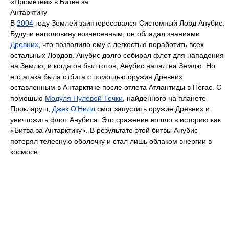
«Прометей» в Битве за
Антарктику
В
2004
году Землей заинтересовался Системный Лорд Анубис.
Будучи наполовину вознесенным, он обладал знаниями
Древних
, что позволило ему с легкостью поработить всех
остальных Лордов. Анубис долго собирал флот для нападения
на Землю, и когда он был готов, Анубис напал на Землю. Но
его атака была отбита с помощью оружия Древних,
оставленным в Антарктике после отлета Атлантиды в Пегас. С
помощью
Модуля Нулевой Точки
, найденного на планете
Прокларуш,
Джек О’Нилл
смог запустить оружие Древних и
уничтожить флот Анубиса. Это сражение вошло в историю как
«Битва за Антарктику». В результате этой битвы Анубис
потерял телесную оболочку и стал лишь облаком энергии в
космосе.