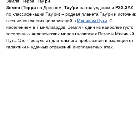
Земля, Терра, Тау’ри
Земля
(
Терра
на Древнем,
Тау'ри
на гоа'улдском и
P2X-3YZ
по классификации Тау'ри) – родная планета Тау'ри и источник
всех человеческих цивилизаций в
Млечном Пути
. С
населением в 7 миллиардов, Земля - один из наиболее густо
заселенных человеческих миров галактиках Пегас и Млечный
Путь. Это – результат длительного пребывания в изоляции от
галактики и удачных отражений инопланетных атак.