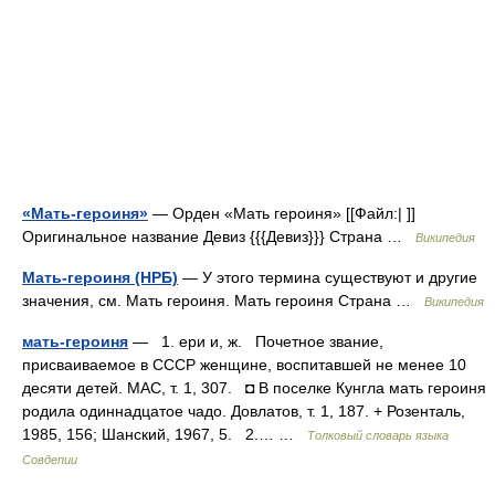
«Мать-героиня»
— Орден «Мать героиня» [[Файл:| ]]
Оригинальное название Девиз {{{Девиз}}} Страна …
Википедия
Мать-героиня (НРБ)
— У этого термина существуют и другие
значения, см. Мать героиня. Мать героиня Страна …
Википедия
мать-героиня
— 1. ери и, ж. Почетное звание,
присваиваемое в СССР женщине, воспитавшей не менее 10
десяти детей. МАС, т. 1, 307. ◘ В поселке Кунгла мать героиня
родила одиннадцатое чадо. Довлатов, т. 1, 187. + Розенталь,
1985, 156; Шанский, 1967, 5. 2.… …
Толковый словарь языка
Совдепии