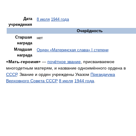
Дата
8 июля
1944 года
учреждения
Очерёдность
Старшая
нет
награда
Младшая
Орден «Материнская слава» I степени
награда
«Мать-героиня»
—
почётное звание
, присваиваемое
многодетным матерям, и название одноимённого ордена в
СССР
. Звание и орден учреждены Указом
Президиума
Верховного Совета СССР
8 июля
1944 года
.