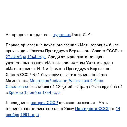
Автор проекта ордена —
художник
Ганф И. А.
Первое присвоение почётного звания «Мать-героиня» было
произведено Указом Президиума Верховного Совета СССР от
27 октября
1944 года
. Среди четырнадцати женщин,
удостоенных звания «Мать-героиня» этим Указом, орден
«Мать-героиня» № 1 и Грамота Президиума Верховного
Совета СССР № 1 были вручены жительнице посёлка
Мамонтовка
Московской области
Алексахиной Анне
Савельевне
, воспитавшей 12 детей. Награда была вручена ей
в
Кремле
1 ноября
1944 года
.
Последние в
истории СССР
присвоения звания «Мать-
героиня» состоялись согласно Указу
Президента СССР
от
14
ноября
1991 года
.