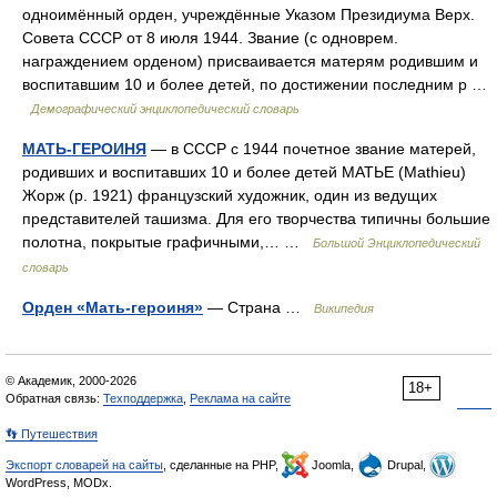
одноимённый орден, учреждённые Указом Президиума Верх.
Совета СССР от 8 июля 1944. Звание (с одноврем.
награждением орденом) присваивается матерям родившим и
воспитавшим 10 и более детей, по достижении последним р …
Демографический энциклопедический словарь
МАТЬ-ГЕРОИНЯ
— в СССР с 1944 почетное звание матерей,
родивших и воспитавших 10 и более детей МАТЬЕ (Mathieu)
Жорж (р. 1921) французский художник, один из ведущих
представителей ташизма. Для его творчества типичны большие
полотна, покрытые графичными,… …
Большой Энциклопедический
словарь
Орден «Мать-героиня»
— Страна …
Википедия
© Академик, 2000-2026
18+
Обратная связь:
Техподдержка
,
Реклама на сайте
👣 Путешествия
Экспорт словарей на сайты
, сделанные на PHP,
Joomla,
Drupal,
WordPress, MODx.