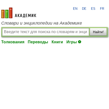
EN
DE
ES
FR
academic.ru
Словари и энциклопедии на Академике
Найти!
Толкования
Переводы
Книги
Игры ⚽