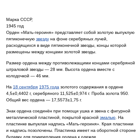
Марка СССР,
1945 год
Орден «Мать-героиня» представляет собой золотую выпуклую
пятиконечную
звезду
на фоне серебряных лучей,
расходящихся в виде пятиконечной звезды, концы которой
размещены между концами золотой звезды.
Размер ордена между противолежащими концами серебряной
штраловой звезды — 28 мм. Высота ордена вместе с
колодочкой — 46 мм.
На
18 сентября
1975 года
золотого содержания в ордене
4,5±0,4402 г, серебряного 11,525±0,974 г. Проба золота 950.
Общий вес ордена — 17,5573±1,75 г.
Знак ордена соединён при помощи ушка и звена с фигурной
металлической пластиной, покрытой красной
эмалью
. На
пластинке выпуклая надпись «Мать-героиня». Края пластинки
и надпись позолочены. Пластинка имеет на оборотной стороне
булавку для прикрепления ордена к одежде.