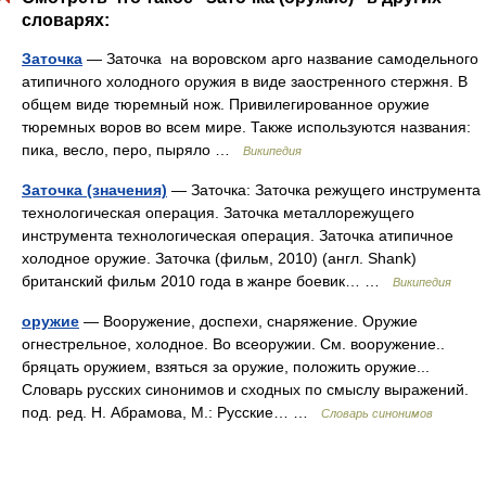
словарях:
Заточка
— Заточка на воровском арго название самодельного
атипичного холодного оружия в виде заостренного стержня. В
общем виде тюремный нож. Привилегированное оружие
тюремных воров во всем мире. Также используются названия:
пика, весло, перо, пыряло …
Википедия
Заточка (значения)
— Заточка: Заточка режущего инструмента
технологическая операция. Заточка металлорежущего
инструмента технологическая операция. Заточка атипичное
холодное оружие. Заточка (фильм, 2010) (англ. Shank)
британский фильм 2010 года в жанре боевик… …
Википедия
оружие
— Вооружение, доспехи, снаряжение. Оружие
огнестрельное, холодное. Во всеоружии. См. вооружение..
бряцать оружием, взяться за оружие, положить оружие...
Словарь русских синонимов и сходных по смыслу выражений.
под. ред. Н. Абрамова, М.: Русские… …
Словарь синонимов