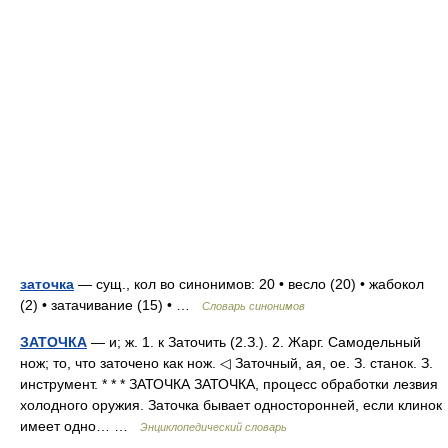
заточка
— сущ., кол во синонимов: 20 • весло (20) • жабокол
(2) • затачивание (15) • …
Словарь синонимов
ЗАТОЧКА
— и; ж. 1. к Заточить (2.З.). 2. Жарг. Самодельный
нож; то, что заточено как нож. ◁ Заточный, ая, ое. З. станок. З.
инструмент. * * * ЗАТОЧКА ЗАТОЧКА, процесс обработки лезвия
холодного оружия. Заточка бывает односторонней, если клинок
имеет одно… …
Энциклопедический словарь