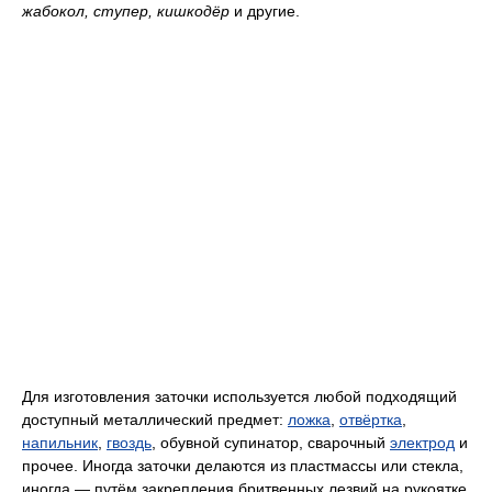
жабокол, ступер, кишкодёр
и другие.
Для изготовления заточки используется любой подходящий
доступный металлический предмет:
ложка
,
отвёртка
,
напильник
,
гвоздь
, обувной супинатор, сварочный
электрод
и
прочее. Иногда заточки делаются из пластмассы или стекла,
иногда — путём закрепления бритвенных лезвий на рукоятке.