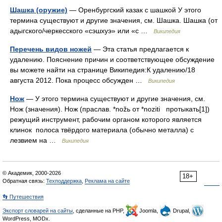
Шашка (оружие)
— Оренбургский казак с шашкой У этого
термина существуют и другие значения, см. Шашка. Шашка (от
адыгского/черкесского «сэшхуэ» или «с …
Википедия
Перечень видов ножей
— Эта статья предлагается к
удалению. Пояснение причин и соответствующее обсуждение
вы можете найти на странице Википедия:К удалению/18
августа 2012. Пока процесс обсужден …
Википедия
Нож
— У этого термина существуют и другие значения, см.
Нож (значения). Нож (праслав. *nožь от *noziti протыкать[1])
режущий инструмент, рабочим органом которого является
клинок полоса твёрдого материала (обычно металла) с
лезвием на …
Википедия
© Академик, 2000-2026
18+
Обратная связь:
Техподдержка
,
Реклама на сайте
👣 Путешествия
Экспорт словарей на сайты
, сделанные на PHP,
Joomla,
Drupal,
WordPress, MODx.