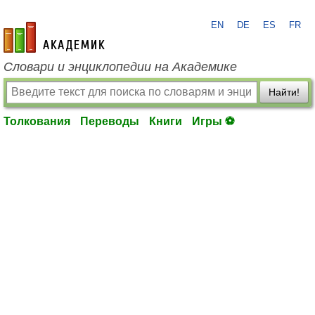
EN
DE
ES
FR
academic.ru
Словари и энциклопедии на Академике
Найти!
Толкования
Переводы
Книги
Игры ⚽