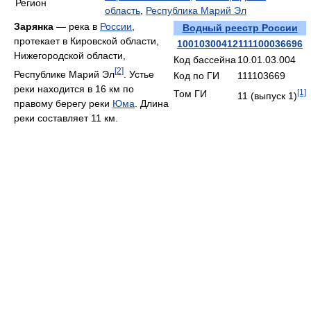
Регион
область
,
Республика Марий Эл
Зарянка
— река в
России
,
Водный реестр России
протекает в Кировской области,
10010300412111100036696
Нижегородской области,
Код бассейна
10.01.03.004
[2]
Республике Марий Эл
. Устье
Код по ГИ
111103669
реки находится в 16 км по
[1]
Том ГИ
11 (выпуск 1)
правому берегу реки
Юма
. Длина
реки составляет 11 км.