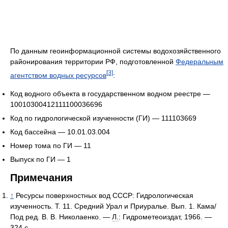
По данным геоинформационной системы водохозяйственного
районирования территории РФ, подготовленной
Федеральным
[3]
агентством водных ресурсов
:
Код водного объекта в государственном водном реестре —
10010300412111100036696
Код по гидрологической изученности (ГИ) — 111103669
Код бассейна — 10.01.03.004
Номер тома по ГИ — 11
Выпуск по ГИ — 1
Примечания
↑
Ресурсы поверхностных вод СССР: Гидрологическая
изученность. Т. 11. Средний Урал и Приуралье. Вып. 1. Кама/
Под ред. В. В. Николаенко. —
Л.
: Гидрометеоиздат, 1966. —
324 с.