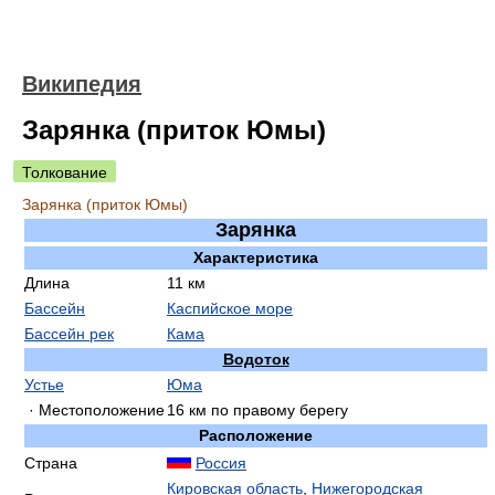
Википедия
Зарянка (приток Юмы)
Толкование
Зарянка (приток Юмы)
Зарянка
Характеристика
Длина
11 км
Бассейн
Каспийское море
Бассейн рек
Кама
Водоток
Устье
Юма
· Местоположение
16 км по правому берегу
Расположение
Страна
Россия
Кировская область
,
Нижегородская