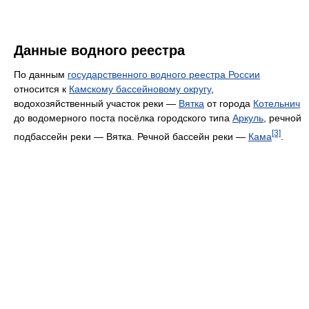
Данные водного реестра
По данным
государственного водного реестра России
относится к
Камскому бассейновому округу
,
водохозяйственный участок реки —
Вятка
от города
Котельнич
до водомерного поста посёлка городского типа
Аркуль
, речной
[3]
подбассейн реки — Вятка. Речной бассейн реки —
Кама
.