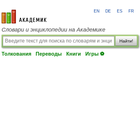
EN
DE
ES
FR
academic.ru
Словари и энциклопедии на Академике
Найти!
Толкования
Переводы
Книги
Игры ⚽