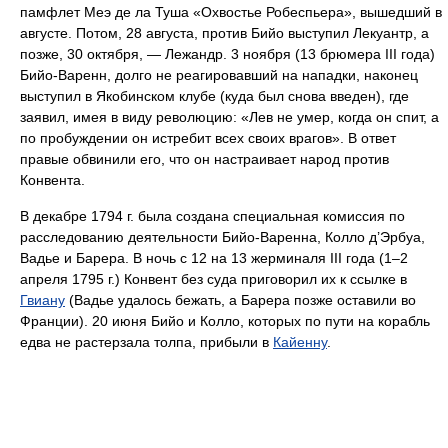
памфлет Меэ де ла Туша «Охвостье Робеспьера», вышедший в
августе. Потом, 28 августа, против Бийо выступил Лекуантр, а
позже, 30 октября, — Лежандр. 3 ноября (13 брюмера III года)
Бийо-Варенн, долго не реагировавший на нападки, наконец
выступил в Якобинском клубе (куда был снова введен), где
заявил, имея в виду революцию: «Лев не умер, когда он спит, а
по пробуждении он истребит всех своих врагов». В ответ
правые обвинили его, что он настраивает народ против
Конвента.
В декабре 1794 г. была создана специальная комиссия по
расследованию деятельности Бийо-Варенна, Колло д’Эрбуа,
Вадье и Барера. В ночь с 12 на 13 жерминаля III года (1–2
апреля 1795 г.) Конвент без суда приговорил их к ссылке в
Гвиану
(Вадье удалось бежать, а Барера позже оставили во
Франции). 20 июня Бийо и Колло, которых по пути на корабль
едва не растерзала толпа, прибыли в
Кайенну
.