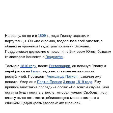
Не вернулся он и в
1809
г., когда Гвиану захватили
португальцы. Он жил скромно, возделывая свой участок, в
обществе уроженки Гваделупы по имени Виржини.
Поддерживал дружеские отношения с Виктором Югом, бывшим
комиссаром Конвента в
Гваделупе
.
Только в
1816 году
, после
Реставрации
, он покинул Гвиану и
перебрался на
Гаити
, недавно ставшее независимой
республикой. Президент
Александр Петион
назначил ему
пенсию. Умер он в
Порт-о-Пренсе
3 июня
1819 года
. Ему
приписывают такие последние слова: «Во всяком случае, мои
останки будут лежать в земле, которая желает Свободы; но я
слышу голос потомства, обвиняющего меня в том, что я
слишком щадил кровь европейских тиранов».