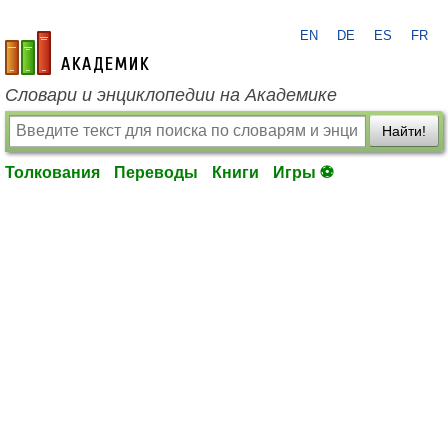
EN
DE
ES
FR
academic.ru
Словари и энциклопедии на Академике
Найти!
Толкования
Переводы
Книги
Игры ⚽