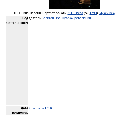
Ж.Н. Бийо-Варенн. Портрет работы
Ж.Б. Грёза
(ок.
1790
).
Музей иск
Род
деятель
Великой Французской революции
деятельности:
Дата
23 апреля
1756
рождения: