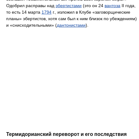
Одобрил расправы над
эбертистами
(это он 24
вантоза
II года,
то есть 14 марта
1794
г., изложил в Клубе «заговорщические
планы» эбертистов, хотя сам был к ним близок по убеждениям)
и «снисходительными» (
дантонистами
).
Термидорианский переворот и его последствия