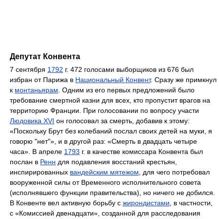
Депутат Конвента
7 сентября
1792
г. 472 голосами выборщиков из 676 был
избран от Парижа в
Национальный Конвент
. Сразу же примкнул
к
монтаньярам
. Одним из его первых предложений было
требование смертной казни для всех, кто пропустит врагов на
территорию Франции. При голосовании по вопросу участи
Людовика XVI
он голосовал за смерть, добавив к этому:
«Поскольку Брут без колебаний послал своих детей на муки, я
говорю "нет"», и в другой раз: «Смерть в двадцать четыре
часа». В апреле
1793
г. в качестве комиссара Конвента был
послан в
Ренн
для подавления восстаний крестьян,
инспирированных
вандейским мятежом
, для чего потребовал
вооруженной силы от Временного исполнительного совета
(исполнявшего функции правительства), но ничего не добился.
В Конвенте вел активную борьбу с
жирондистами
, в частности,
с «Комиссией двенадцати», созданной для расследования