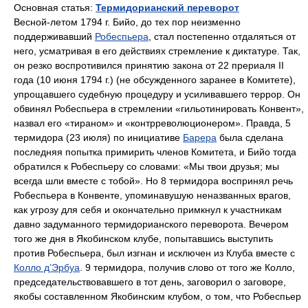
Основная статья:
Термидорианский переворот
Весной-летом 1794 г. Бийо, до тех пор неизменно
поддерживавший
Робеспьера
, стал постепенно отдаляться от
него, усматривая в его действиях стремление к диктатуре. Так,
он резко воспротивился принятию закона от 22 прериаля II
года (10 июня 1794 г.) (не обсужденного заранее в Комитете),
упрощавшего судебную процедуру и усиливавшего террор. Он
обвинял Робеспьера в стремлении «гильотинировать Конвент»,
назвал его «тираном» и «контрреволюционером». Правда, 5
термидора (23 июля) по инициативе
Барера
была сделана
последняя попытка примирить членов Комитета, и Бийо тогда
обратился к Робеспьеру со словами: «Мы твои друзья; мы
всегда шли вместе с тобой». Но 8 термидора воспринял речь
Робеспьера в Конвенте, упоминавушую неназванных врагов,
как угрозу для себя и окончательно примкнул к участникам
давно задуманного термидорианского переворота. Вечером
того же дня в Якобинском клубе, попытавшись выступить
против Робеспьера, был изгнан и исключен из Клуба вместе с
Колло д’Эрбуа
. 9 термидора, получив слово от того же Колло,
председательствовавшего в тот день, заговорил о заговоре,
якобы составленном Якобинским клубом, о том, что Робеспьер