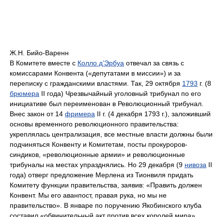
Ж.Н. Бийо-Варенн
В Комитете вместе с
Колло д’Эрбуа
отвечал за связь с
комиссарами Конвента («депутатами в миссии») и за
переписку с гражданскими властями. Так, 29 октября
1793
г. (8
брюмера
II года) Чрезвычайный уголовный трибунал по его
инициативе был переименован в Революционный трибунал.
Внес закон от 14
фримера
II г. (4 декабря 1793 г.), заложивший
основы временного революционного правительства:
укреплялась централизация, все местные власти должны были
подчиняться Конвенту и Комитетам, посты прокуроров-
синдиков, «революционные армии» и революционные
трибуналы на местах упразднялись. Но 29 декабря (9
нивоза
II
года) отверг предложение Мерлена из Тионвиля придать
Комитету функции правительства, заявив: «Править должен
Конвент. Мы его аванпост, правая рука, но мы не
правительство». В январе по поручению Якобинского клуба
составил «обвинительный акт против всех королей мира».