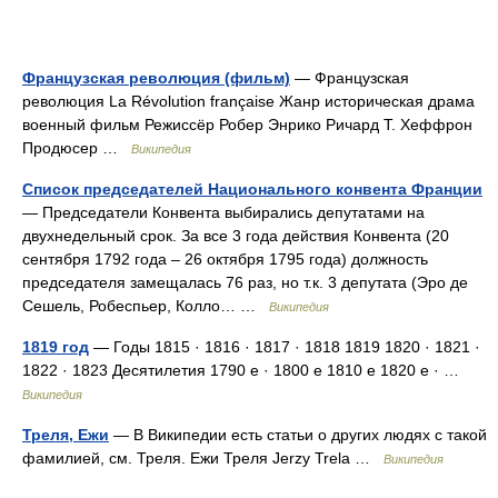
Французская революция (фильм)
— Французская
революция La Révolution française Жанр историческая драма
военный фильм Режиссёр Робер Энрико Ричард Т. Хеффрон
Продюсер …
Википедия
Список председателей Национального конвента Франции
— Председатели Конвента выбирались депутатами на
двухнедельный срок. За все 3 года действия Конвента (20
сентября 1792 года – 26 октября 1795 года) должность
председателя замещалась 76 раз, но т.к. 3 депутата (Эро де
Сешель, Робеспьер, Колло… …
Википедия
1819 год
— Годы 1815 · 1816 · 1817 · 1818 1819 1820 · 1821 ·
1822 · 1823 Десятилетия 1790 е · 1800 е 1810 е 1820 е · …
Википедия
Треля, Ежи
— В Википедии есть статьи о других людях с такой
фамилией, см. Треля. Ежи Треля Jerzy Trela …
Википедия