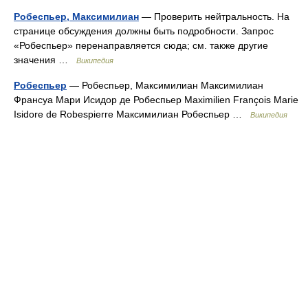
Робеспьер, Максимилиан
— Проверить нейтральность. На
странице обсуждения должны быть подробности. Запрос
«Робеспьер» перенаправляется сюда; см. также другие
значения …
Википедия
Робеспьер
— Робеспьер, Максимилиан Максимилиан
Франсуа Мари Исидор де Робеспьер Maximilien François Marie
Isidore de Robespierre Максимилиан Робеспьер …
Википедия