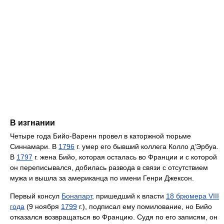
В изгнании
Четыре года Бийо-Варенн провел в каторжной тюрьме
Синнамари. В
1796
г. умер его бывший коллега Колло д’Эрбуа.
В
1797
г. жена Бийо, которая осталась во Франции и с которой
он переписывался, добилась развода в связи с отсутствием
мужа и вышла за американца по имени Генри Джексон.
Первый консул
Бонапарт
, пришедший к власти
18 брюмера VIII
года
(9 ноября
1799
г.), подписал ему помилование, но Бийо
отказался возвращаться во Францию. Судя по его записям, он