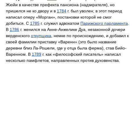
Жюйи в качестве префекта пансиона (надзирателя), но
пришелся не ко двору и в
1784
г. был уволен; в этот период
написал оперу «Морган», постановки которой не смог
добиться. С
1785
г. служил адвокатом
Парижского парламента
.
В
1786
г. женился на Анне-Анжелике Дуа, незаконной дочери
верденского
откупщика
, немке по происхождению, и добавил к
своей фамилии приставку «Варенн» (это было название
деревни близ Ла-Рошели, где у отца была ферма), став Бийо-
Варенном. В
1789
г. как «философский писатель» написал
несколько памфлетов, направленных против духовенства.