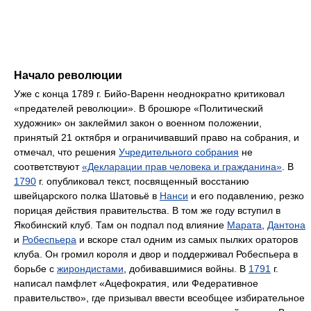
Начало революции
Уже с конца 1789 г. Бийо-Варенн неоднократно критиковал
«предателей революции». В брошюре «Политический
художник» он заклеймил закон о военном положении,
принятый 21 октября и ограничивавший право на собрания, и
отмечал, что решения
Учредительного собрания
не
соответствуют
«Декларации прав человека и гражданина»
. В
1790
г. опубликовал текст, посвященный восстанию
швейцарского полка Шатовьё в
Нанси
и его подавлению, резко
порицая действия правительства. В том же году вступил в
Якобинский клуб. Там он подпал под влияние
Марата
,
Дантона
и
Робеспьера
и вскоре стал одним из самых пылких ораторов
клуба. Он громил короля и двор и поддерживал Робеспьера в
борьбе с
жирондистами
, добивавшимися войны. В
1791
г.
написал памфлет «Ацефократия, или Федеративное
правительство», где призывал ввести всеобщее избирательное