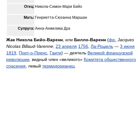
Отец:
Никола-Симон-Мари Бийо
Мать:
Генриетта-Сюзанна Маршан
Супруга:
Анна-Анжелика Дуа
Жак Никола Бийо-Варенн
, или
Билло-Варенн
(
фр.
Jacques
Nicolas Billaud-Varenne
;
23 апреля
1756
,
Ла-Рошель
—
3 июня
1819
,
Порт-о-Пренс
,
Гаити
) — деятель
Великой французской
революции
, видный член «великого»
Комитета общественного
спасения
, левый
термидорианец
.