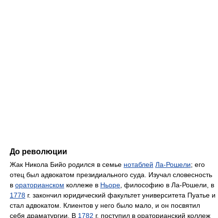
До революции
Жак Никола Бийо родился в семье
нотаблей
Ла-Рошели
; его
отец был адвокатом президиального суда. Изучал словесность
в
ораторианском
коллеже в
Ньоре
, философию в Ла-Рошели, в
1778
г. закончил юридический факультет университета Пуатье и
стал адвокатом. Клиентов у него было мало, и он посвятил
себя драматургии. В
1782
г. поступил в ораторианский коллеж