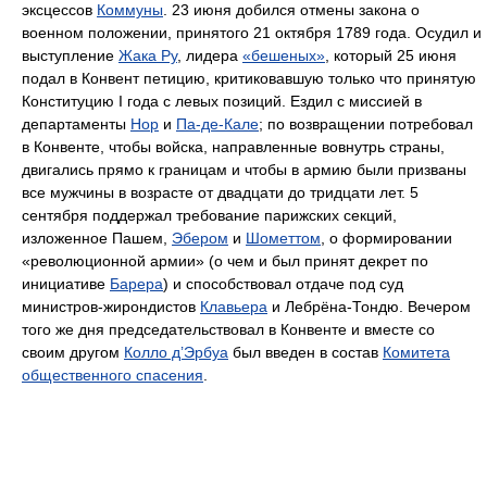
эксцессов
Коммуны
. 23 июня добился отмены закона о
военном положении, принятого 21 октября 1789 года. Осудил и
выступление
Жака Ру
, лидера
«бешеных»
, который 25 июня
подал в Конвент петицию, критиковавшую только что принятую
Конституцию I года с левых позиций. Ездил с миссией в
департаменты
Нор
и
Па-де-Кале
; по возвращении потребовал
в Конвенте, чтобы войска, направленные вовнутрь страны,
двигались прямо к границам и чтобы в армию были призваны
все мужчины в возрасте от двадцати до тридцати лет. 5
сентября поддержал требование парижских секций,
изложенное Пашем,
Эбером
и
Шометтом
, о формировании
«революционной армии» (о чем и был принят декрет по
инициативе
Барера
) и способствовал отдаче под суд
министров-жирондистов
Клавьера
и Лебрёна-Тондю. Вечером
того же дня председательствовал в Конвенте и вместе со
своим другом
Колло д’Эрбуа
был введен в состав
Комитета
общественного спасения
.