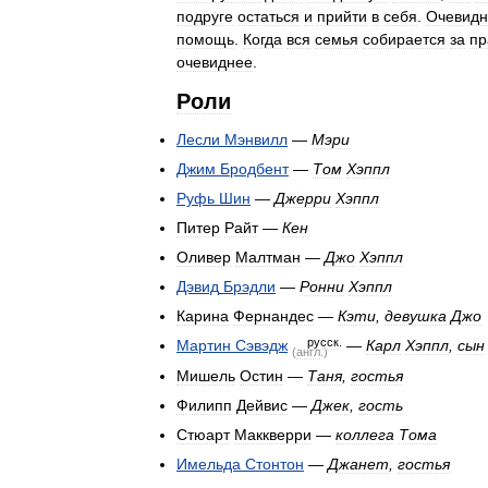
подруге
остаться
и
прийти
в
себя
.
Очевидн
помощь
.
Когда
вся
семья
собирается
за
пр
очевиднее
.
Роли
Лесли
Мэнвилл
—
Мэри
Джим
Бродбент
—
Том
Хэппл
Руфь
Шин
—
Джерри
Хэппл
Питер
Райт
—
Кен
Оливер
Малтман
—
Джо
Хэппл
Дэвид
Брэдли
—
Ронни
Хэппл
Карина
Фернандес
—
Кэти
,
девушка
Джо
русск
.
Мартин
Сэвэдж
—
Карл
Хэппл
,
сын
(
англ
.)
Мишель
Остин
—
Таня
,
гостья
Филипп
Дейвис
—
Джек
,
гость
Стюарт
Маккверри
—
коллега
Тома
Имельда
Стонтон
—
Джанет
,
гостья