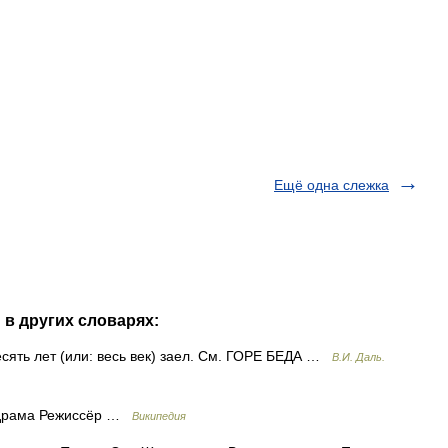
Ещё одна слежка
 в других словарях:
сять лет (или: весь век) заел. См. ГОРЕ БЕДА …
В.И. Даль.
драма Режиссёр …
Википедия