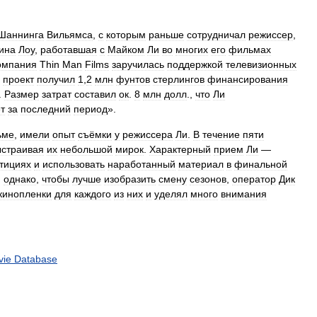
Шаннинга
Вильямса
,
с
которым
раньше
сотрудничал
режиссер
,
ина
Лоу
,
работавшая
с
Майком
Ли
во
многих
его
фильмах
омпания
Thin
Man
Films
заручилась
поддержкой
телевизионных
,
проект
получил
1
,
2
млн
фунтов
стерлингов
финансирования
.
Размер
затрат
составил
ок
.
8
млн
долл
.,
что
Ли
т
за
последний
период
».
ьме
,
имели
опыт
съёмки
у
режиссера
Ли
.
В
течение
пяти
ыстраивая
их
небольшой
мирок
.
Характерный
прием
Ли
—
тициях
и
использовать
наработанный
материал
в
финальной
,
однако
,
чтобы
лучше
изобразить
смену
сезонов
,
оператор
Дик
кинопленки
для
каждого
из
них
и
уделял
много
внимания
vie
Database