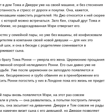
т
в
дом
Тома
и
Джерри
уже
на
своей
машине
,
и
без
стеснения
отанность
и
стресс
от
дороги
и
покупки
.
Она
,
кажется
,
иехавшим
навестить
родителей
.
Но
Джо
относится
к
ней
скорее
,
с
которой
можно
встречаться
.
Зато
Кен
,
старый
друг
Тома
и
оближе
,
но
раздосадованная
Мэри
отвергает
его
.
остях
у
семейной
пары
,
но
уже
без
машины
,
её
конфисковали
дителям
в
компании
своей
новой
девушки
—
для
них
это
ый
шок
,
и
она
в
беседе
с
родителями
сомневается
в
ерживают
сына
.
к
брату
Тома
Ронни
—
умерла
его
жена
.
Церемонию
прощания
твенной
опорой
нелюдимого
Ронни
.
Его
сын
давно
уже
не
удьбе
.
Уже
после
церемонии
он
запоздало
появляется
и
ами
,
бесцеремонно
и
грубо
обвиняя
их
в
пренебрежении
его
сить
Ронни
погостить
у
них
в
Лондоне
пока
его
жизнь
не
придет
й
пары
вновь
появляется
Мэри
,
на
этот
раз
совсем
али
в
утиль
—
она
развалилась
,
а
попытки
построить
личную
ись
,
она
засыпает
на
диванчике
.
Джерри
и
Том
совсем
не
рады
ак
намечен
визит
сына
с
его
девушкой
,
но
Джерри
позволяет