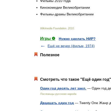
Фильмы
2010
года
Кинокомедии
Великобритании
Фильмы
-
драмы
Великобритании
Wikimedia
Foundation
.
2010
.
Игры ⚽
Нужно сделать НИР?
Ещё не вечер (фильм, 1974)
Полезное
Смотреть что такое "Ещё один год"
Один год десять лет заел.
— Один год де
Пословицы русского народа
Двадцать один год
— Twenty One Жанр 