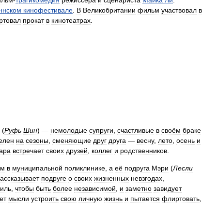
льм
-
трагикомедия
режиссера
и
сценариста
Майка
Ли
.
ннском
кинофестивале
.
В
Великобритании
фильм
участвовал
в
ртовал
прокат
в
кинотеатрах
.
(
Руфь
Шин
) —
немолодые
супруги
,
счастливые
в
своём
браке
елен
на
сезоны
,
сменяющие
друг
друга
—
весну
,
лето
,
осень
и
ара
встречает
своих
друзей
,
коллег
и
родственников
.
ом
в
муниципальной
поликлинике
,
а
её
подруга
Мэри
(
Лесли
ассказывает
подруге
о
своих
жизненных
невзгодах
,
иль
,
чтобы
быть
более
независимой
,
и
заметно
завидует
ет
мысли
устроить
свою
личную
жизнь
и
пытается
флиртовать
,