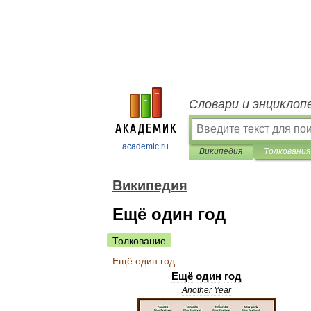
Словари и энциклоп
academic.ru
Википедия
Толкования
Википедия
Ещё один год
Толкование
Ещё
один
год
Ещё
один
год
Another
Year