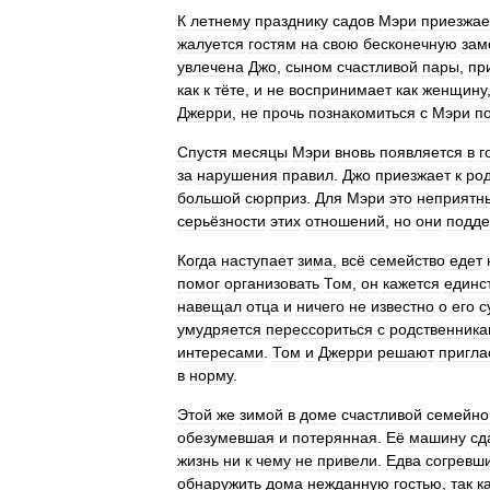
К
летнему
празднику
садов
Мэри
приезжае
жалуется
гостям
на
свою
бесконечную
зам
увлечена
Джо
,
сыном
счастливой
пары
,
пр
как
к
тёте
,
и
не
воспринимает
как
женщину
Джерри
,
не
прочь
познакомиться
с
Мэри
п
Спустя
месяцы
Мэри
вновь
появляется
в
г
за
нарушения
правил
.
Джо
приезжает
к
ро
большой
сюрприз
.
Для
Мэри
это
неприятн
серьёзности
этих
отношений
,
но
они
подд
Когда
наступает
зима
,
всё
семейство
едет
помог
организовать
Том
,
он
кажется
единс
навещал
отца
и
ничего
не
известно
о
его
с
умудряется
перессориться
с
родственник
интересами
.
Том
и
Джерри
решают
пригла
в
норму
.
Этой
же
зимой
в
доме
счастливой
семейно
обезумевшая
и
потерянная
.
Её
машину
сд
жизнь
ни
к
чему
не
привели
.
Едва
согревш
обнаружить
дома
нежданную
гостью
,
так
к