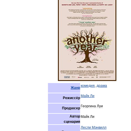
комедия
,
драма
Жанр
Майк
Ли
Режиссёр
Георгина
Луи
Продюсер
Автор
Майк
Ли
сценария
Лесли
Мэнвилл