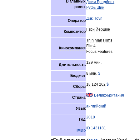
В
главных
Джим
Бродбент
ролях
Руфь
Шин
Дик
Поуп
Оператор
Гэри
Йершон
Композитор
Thin
Man
Films
Film4
Кинокомпания
Focus
Features
129
мин
.
Длительность
8
млн
.
$
Бюджет
18
124
262
$
Сборы
Великобритания
Страна
английский
Язык
2010
Год
ID
1431181
IMDb