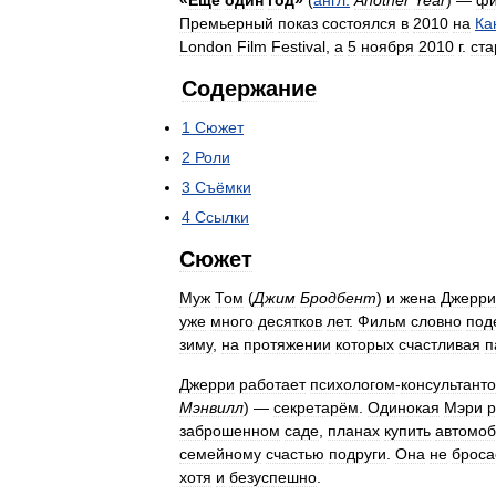
«
Ещё
один
год
»
(
англ
.
Another
Year
) —
фи
Премьерный
показ
состоялся
в
2010
на
Ка
London
Film
Festival
,
а
5
ноября
2010
г
.
ста
Содержание
1
Сюжет
2
Роли
3
Съёмки
4
Ссылки
Сюжет
Муж
Том
(
Джим
Бродбент
)
и
жена
Джерри
уже
много
десятков
лет
.
Фильм
словно
под
зиму
,
на
протяжении
которых
счастливая
п
Джерри
работает
психологом
-
консультант
Мэнвилл
) —
секретарём
.
Одинокая
Мэри
р
заброшенном
саде
,
планах
купить
автомоб
семейному
счастью
подруги
.
Она
не
броса
хотя
и
безуспешно
.