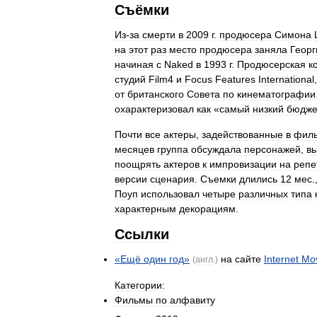
Съёмки
Из
-
за
смерти
в
2009
г
.
продюсера
Симона
на
этот
раз
место
продюсера
заняла
Георг
начиная
с
Naked
в
1993
г
.
Продюсерская
к
студий
Film4
и
Focus
Features
International
от
британского
Совета
по
кинематографии
охарактеризовал
как
«
самый
низкий
бюдже
Почти
все
актеры
,
задействованные
в
фил
месяцев
группа
обсуждала
персонажей
,
в
поощрять
актеров
к
импровизации
на
репе
версии
сценария
.
Съемки
длились
12
мес
.
Поуп
использовал
четыре
различных
типа
характерным
декорациям
.
Ссылки
«
Ещё
один
год
»
на
сайте
Internet
Mo
(
англ
.)
Категории:
Фильмы
по
алфавиту