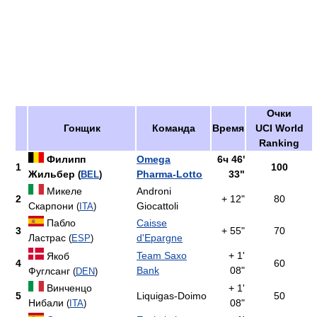
Очки
Гонщик
Команда
Время
UCI World
Ranking
Филипп
Omega
6ч 46'
1
100
Жильбер
Pharma-Lotto
33"
(
BEL
)
Микеле
Androni
2
+ 12"
80
Скарпони
Giocattoli
(
ITA
)
Пабло
Caisse
3
+ 55"
70
Ластрас
d'Epargne
(
ESP
)
Team Saxo
+ 1'
Якоб
4
60
Bank
08"
Фуглсанг
(
DEN
)
Винченцо
+ 1'
5
Liquigas-Doimo
50
Нибали
08"
(
ITA
)