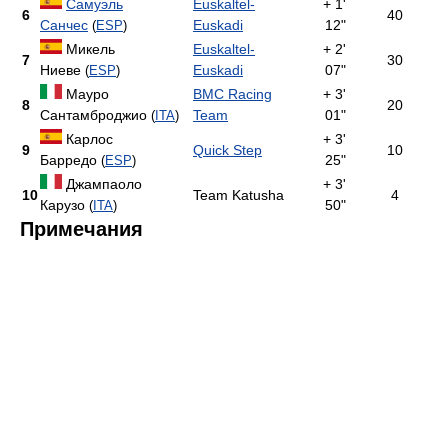
Самуэль
Euskaltel-
+ 1'
6
40
Санчес
Euskadi
12"
(
ESP
)
Микель
Euskaltel-
+ 2'
7
30
Ниеве
Euskadi
07"
(
ESP
)
Мауро
BMC Racing
+ 3'
8
20
Сантамброджио
Team
01"
(
ITA
)
Карлос
+ 3'
9
Quick Step
10
Барредо
25"
(
ESP
)
Джампаоло
+ 3'
10
Team Katusha
4
Карузо
50"
(
ITA
)
Примечания