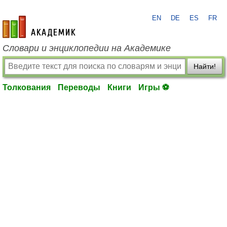
EN
DE
ES
FR
academic.ru
Словари и энциклопедии на Академике
Найти!
Толкования
Переводы
Книги
Игры ⚽