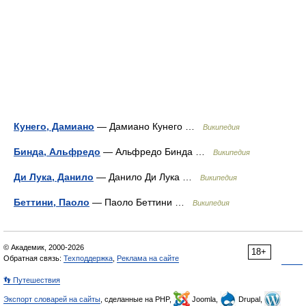
Кунего, Дамиано
— Дамиано Кунего …
Википедия
Бинда, Альфредо
— Альфредо Бинда …
Википедия
Ди Лука, Данило
— Данило Ди Лука …
Википедия
Беттини, Паоло
— Паоло Беттини …
Википедия
© Академик, 2000-2026
18+
Обратная связь:
Техподдержка
,
Реклама на сайте
👣 Путешествия
Экспорт словарей на сайты
, сделанные на PHP,
Joomla,
Drupal,