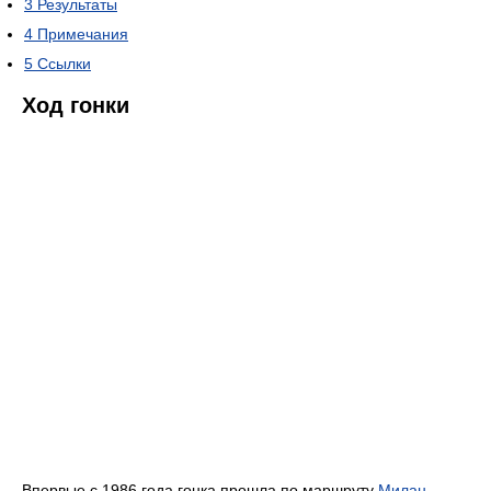
3
Результаты
4
Примечания
5
Ссылки
Ход гонки
Впервые с 1986 года гонка прошла по маршруту
Милан
—