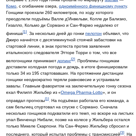
Комо
, с огибанием озера,
одноимённого финишному пункту
.
Гонщики проехали 260 километров, по ходу хоторого
преодолели подъёмы Валле д'Инвельви, Колле ди Бализио,
Гизалло, Кольмо ди Сормано и Сан-Фармо недалеко от
[1]
финиша
. За несколько дней до гонки
пелотон
объявил, что
Джиро начнётся с десятиминутной стоячей забастовки на
стартовой линии, в знак протеста против заявления
итальянского следователя Этторе Торри о том, что все
[2]
велогонщики принимают
допинг
. Проблемы гонщикам
доставили холодная погода и дождь, в итоге финишировали
только 34 из 195 стартовавших. На протяжении дистанции
гонщики неоднократно теряли равновесие и устраивали
завалы. Главным фаворитом на заключительную гонку сезона
ехал Филипп Жильбер из «
Omega Pharma-Lotto
», и он
[1]
оправдал прогнозы
. На подъёмах работала его команда, а
сам бельгиец спуртовал на спуске с Сормано. Сначала
несколько гонщиков подхватили его темп, но вскоре на листьях
упал Винченцо Нибали, позже на колесе у Жильбера остался
только Микеле Скарпони. На Сан-Фермо Жильбер сбросил и
[3]
последнего, который испытал проблемы с трансмиссией
. На