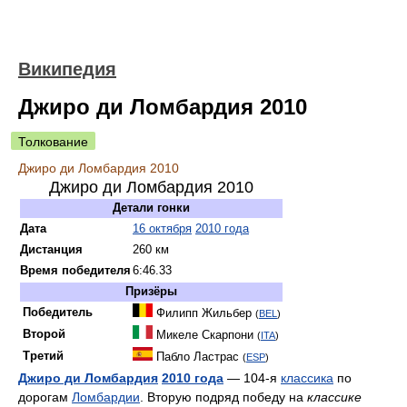
Википедия
Джиро ди Ломбардия 2010
Толкование
Джиро ди Ломбардия 2010
Джиро ди Ломбардия 2010
Детали гонки
Дата
16 октября
2010 года
Дистанция
260 км
Время победителя
6:46.33
Призёры
Победитель
Филипп Жильбер
(
BEL
)
Второй
Микеле Скарпони
(
ITA
)
Третий
Пабло Ластрас
(
ESP
)
Джиро ди Ломбардия
2010 года
— 104-я
классика
по
дорогам
Ломбардии
. Вторую подряд победу на
классике