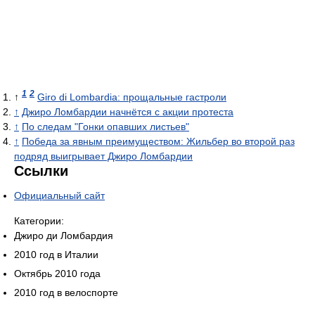
1
2
↑
Giro di Lombardia: прощальные гастроли
↑
Джиро Ломбардии начнётся с акции протеста
↑
По следам "Гонки опавших листьев"
↑
Победа за явным преимуществом: Жильбер во второй раз
подряд выигрывает Джиро Ломбардии
Ссылки
Официальный сайт
Категории:
Джиро ди Ломбардия
2010 год в Италии
Октябрь 2010 года
2010 год в велоспорте