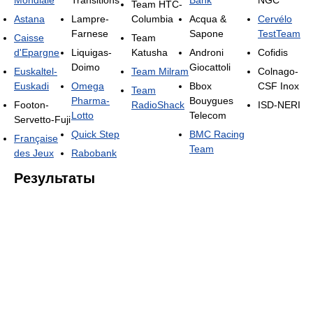
Mondiale
Transitions
Bank
NGC
Team HTC-
Astana
Lampre-
Columbia
Acqua &
Cervélo
Farnese
Sapone
TestTeam
Caisse
Team
d'Epargne
Liquigas-
Katusha
Androni
Cofidis
Doimo
Giocattoli
Euskaltel-
Team Milram
Colnago-
Euskadi
Omega
Bbox
CSF Inox
Team
Pharma-
Bouygues
Footon-
RadioShack
ISD-NERI
Lotto
Telecom
Servetto-Fuji
Quick Step
BMC Racing
Française
Team
des Jeux
Rabobank
Результаты