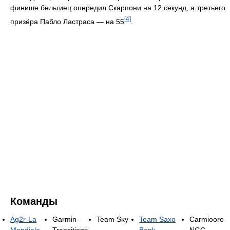
финише бельгиец опередил Скарпони на 12 секунд, а третьего
[4]
призёра Пабло Ластраса — на 55
.
Команды
Ag2r-La
Garmin-
Team Sky
Team Saxo
Carmiooro