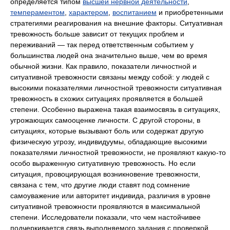
определяется типом
высшей нервной деятельности
,
темпераментом
,
характером
,
воспитанием
и приобретенными
стратегиями реагирования на внешние факторы. Ситуативная
тревожность больше зависит от текущих проблем и
переживаний — так перед ответственным событием у
большинства людей она значительно выше, чем во время
обычной жизни. Как правило, показатели личностной и
ситуативной тревожности связаны между собой: у людей с
высокими показателями личностной тревожности ситуативная
тревожность в схожих ситуациях проявляется в большей
степени. Особенно выражена такая взаимосвязь в ситуациях,
угрожающих самооценке личности. С другой стороны, в
ситуациях, которые вызывают боль или содержат другую
физическую угрозу, индивидуумы, обладающие высокими
показателями личностной тревожности, не проявляют какую-то
особо выраженную ситуативную тревожность. Но если
ситуация, провоцирующая возникновение тревожности,
связана с тем, что другие люди ставят под сомнение
самоуважение или авторитет индивида, различия в уровне
ситуативной тревожности проявляются в максимальной
степени. Исследователи показали, что чем настойчивее
подчеркивается связь выполняемого задания с проверкой