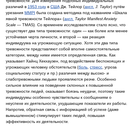
тревожности. Для измерения подобных индивидуальных
различий в
1953 году
в
США
Дж. Тейлор (
англ.
J. Taylor
) путём
урезания
MMPI
была создана методика под названием «Шкала
явной тревожности Тейлора» (
англ.
Taylor Manifest Anxiety
Scale
— TMAS). Со временем исследователям стало ясно, что
существует два типа тревожности: один — как более или менее
устойчивая черта личности, и второй — как реакция
индивидуума на угрожающую ситуацию. Хотя эти два типа
тревожности представляют собой вполне самостоятельные
категории, между ними имеется определенная связь. Как
указывает Хайнц Хекхаузен, под воздействием беспокоящих и
угрожающих человеку обстоятельств (
боль
,
стресс
, угроза
социальному статусу и пр.) различия между высоко- и
слаботревожными людьми проявляются резче. Особенно
сильное влияние на поведение склонных к повышенной
тревожности людей, оказывает боязнь неудачи, поэтому такие
индивидуумы особенно чувствительны к сообщениям о
неуспехе их деятельности, ухудшающие показатели их работы.
Напротив, обратная связь с информацией об успехе (даже
вымышленном) стимулирует таких людей, повышая
эффективность их деятельности.