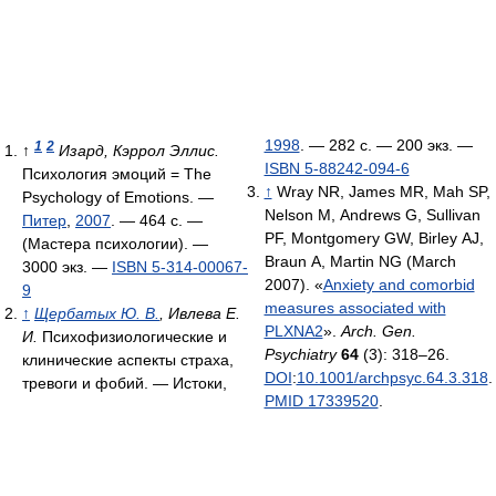
1998
. — 282 с. —
200 экз.
—
1
2
↑
Изард, Кэррол Эллис.
ISBN 5-88242-094-6
Психология эмоций = The
↑
Wray NR, James MR, Mah SP,
Psychology of Emotions. —
Nelson M, Andrews G, Sullivan
Питер
,
2007
. — 464 с. —
PF, Montgomery GW, Birley AJ,
(Мастера психологии). —
Braun A, Martin NG (March
3000 экз.
—
ISBN 5-314-00067-
2007). «
Anxiety and comorbid
9
measures associated with
↑
Щербатых Ю. В.
, Ивлева Е.
PLXNA2
».
Arch. Gen.
И.
Психофизиологические и
Psychiatry
64
(3): 318–26.
клинические аспекты страха,
DOI
:
10.1001/archpsyc.64.3.318
.
тревоги и фобий. — Истоки,
PMID 17339520
.