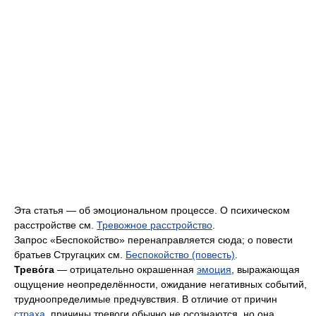
Эта статья — об эмоциональном процессе. О психическом
расстройстве см.
Тревожное расстройство
.
Запрос «Беспокойство» перенаправляется сюда; о повести
братьев Стругацких см.
Беспокойство (повесть)
.
Трево́га
— отрицательно окрашенная
эмоция
, выражающая
ощущение неопределённости, ожидание негативных событий,
трудноопределимые предчувствия. В отличие от причин
страха
, причины тревоги обычно не осознаются, но она