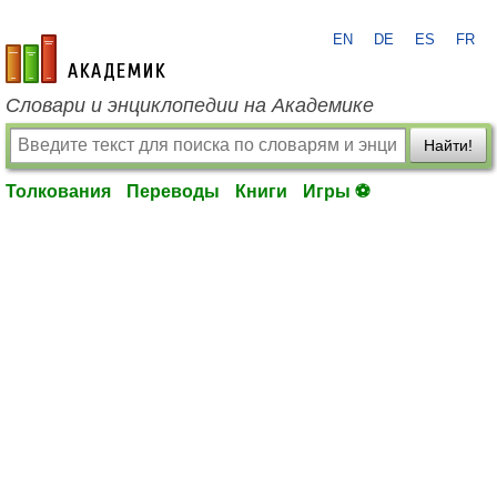
EN
DE
ES
FR
academic.ru
Словари и энциклопедии на Академике
Найти!
Толкования
Переводы
Книги
Игры ⚽