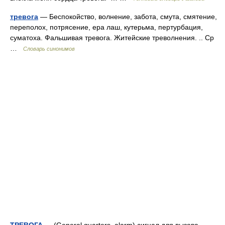
тревога
— Беспокойство, волнение, забота, смута, смятение,
переполох, потрясение, ера лаш, кутерьма, пертурбация,
суматоха. Фальшивая тревога. Житейские треволнения. .. Ср
…
Словарь синонимов
ТРЕВОГА
— (General quarters, alarm) сигнал для вызова