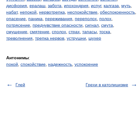
дисфория
,
ералаш
,
забота
,
ипохондрия
,
испуг
,
калгаза
,
муть
,
набат
,
непокой
,
нервотрепка
,
неспокойствие
,
обеспокоенность
,
опасение
,
паника
,
переживания
,
переполох
,
полох
,
потрясение
,
предчувствие опасности
,
сигнал
,
смута
,
смущение
,
смятение
,
сполох
,
страх
,
тапасы
,
тоска
,
треволнения
,
трепка нервов
,
уструшни
,
шухер
Антонимы
:
покой
,
спокойствие
,
надежность
,
успокоение
Глей
Грехи в католицизме