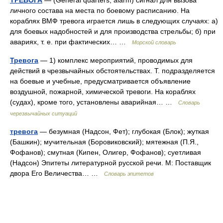
личного состава на места по боевому расписанию. На
кораблях ВМФ тревога играется лишь в следующих случаях: а)
для боевых надобностей и для производства стрельбы; б) при
авариях, т. е. при фактических… …
Морской словарь
Тревога
— 1) комплекс мероприятий, проводимых для
действий в чрезвычайных обстоятельствах. Т. подразделяется
на боевые и учебные, предусматривается объявление
воздушной, пожарной, химической тревоги. На кораблях
(судах), кроме того, установлены аварийная… …
Словарь
черезвычайных ситуаций
тревога
— безумная (Надсон, Фет); глубокая (Блок); жуткая
(Башкин); мучительная (Боровиковский); мятежная (П.Я.,
Фофанов); смутная (Кипен, Олигер, Фофанов); суетливая
(Надсон) Эпитеты литературной русской речи. М: Поставщик
двора Его Величества… …
Словарь эпитетов