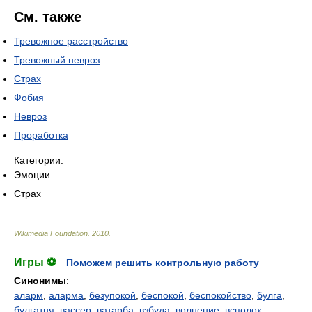
См. также
Тревожное расстройство
Тревожный невроз
Страх
Фобия
Невроз
Проработка
Категории:
Эмоции
Страх
Wikimedia Foundation
.
2010
.
Игры ⚽
Поможем решить контрольную работу
Синонимы
:
аларм
,
аларма
,
безупокой
,
беспокой
,
беспокойство
,
булга
,
булгатня
,
вассер
,
ватарба
,
взбуда
,
волнение
,
всполох
,