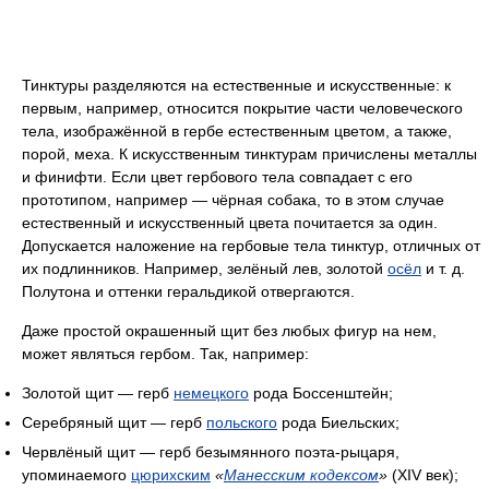
Тинктуры разделяются на естественные и искусственные: к
первым, например, относится покрытие части человеческого
тела, изображённой в гербе естественным цветом, а также,
порой, меха. К искусственным тинктурам причислены металлы
и финифти. Если цвет гербового тела совпадает с его
прототипом, например — чёрная собака, то в этом случае
естественный и искусственный цвета почитается за один.
Допускается наложение на гербовые тела тинктур, отличных от
их подлинников. Например, зелёный лев, золотой
осёл
и т. д.
Полутона и оттенки геральдикой отвергаются.
Даже простой окрашенный щит без любых фигур на нем,
может являться гербом. Так, например:
Золотой щит — герб
немецкого
рода Боссенштейн;
Серебряный щит — герб
польского
рода Биельских;
Червлёный щит — герб безымянного поэта-рыцаря,
упоминаемого
цюрихским
«
Манесским кодексом
»
(XIV век);