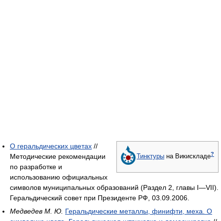
О геральдических цветах
//
?
Методические рекомендации
Тинктуры
на Викискладе
по разработке и
использованию официальных
символов муниципальных образований (Раздел 2, главы I—VII).
Геральдический совет при Президенте РФ, 03.09.2006.
Медведев М. Ю.
Геральдические металлы, финифти, меха. О