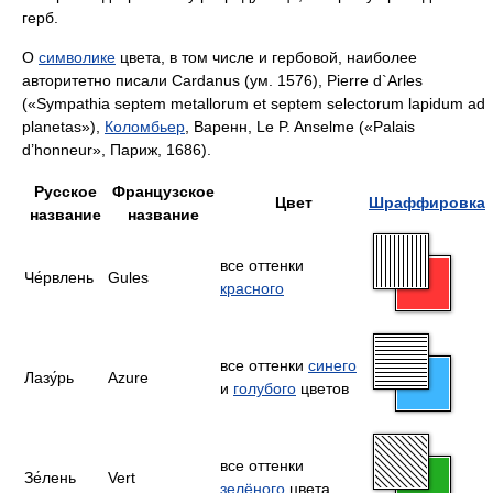
герб.
О
символике
цвета, в том числе и гербовой, наиболее
авторитетно писали Cardanus (ум. 1576), Pierre d`Arles
(«Sympathia septem metallorum et septem selectorum lapidum ad
planetas»),
Коломбьер
, Варенн, Le P. Anselme («Palais
d’honneur», Париж, 1686).
Русское
Французское
Цвет
Шраффировка
название
название
все оттенки
Че́рвлень
Gules
красного
все оттенки
синего
Лазу́рь
Azure
и
голубого
цветов
все оттенки
Зе́лень
Vert
зелёного
цвета