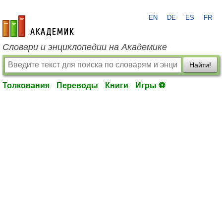
EN
DE
ES
FR
academic.ru
Словари и энциклопедии на Академике
Найти!
Толкования
Переводы
Книги
Игры ⚽