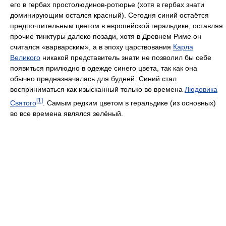
его в гербах простолюдинов-ротюрье (хотя в гербах знати
доминирующим остался красный). Сегодня синий остаётся
предпочтительным цветом в европейской геральдике, оставляя
прочие тинктуры далеко позади, хотя в Древнем Риме он
считался «варварским», а в эпоху царствования
Карла
Великого
никакой представитель знати не позволил бы себе
появиться прилюдно в одежде синего цвета, так как она
обычно предназначалась для будней. Синий стал
восприниматься как изысканный только во времена
Людовика
[1]
Святого
. Самым редким цветом в геральдике (из основных)
во все времена являлся зелёный.