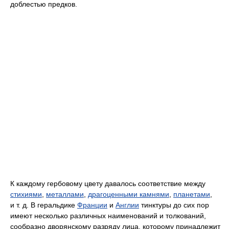
доблестью предков.
К каждому гербовому цвету давалось соответствие между
стихиями
,
металлами
,
драгоценными камнями
,
планетами
,
и т. д. В геральдике
Франции
и
Англии
тинктуры до сих пор
имеют несколько различных наименований и толкований,
сообразно дворянскому разряду лица, которому принадлежит