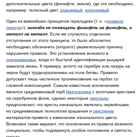
дополнительные цвета (финифти, эмали), где это необходимо,
например: телесный цвет,
оранжевый
,
коричневый
.
Один из важнейших принципов геральдики (т. н. «
правило
тинктур
»):
никогда не помещать финифть на финифть, а
металл на металл
. Если же случалось отдельное
отступление от этого принципа, то было абсолютно
необходимо обозначить (enquerir) уважительную причину
нарушения правила. Это установление возникло в
средневековье
, когда от быстрой идентификации рыцарей
зависела жизнь. К примеру, золото на серебре или лазурь на
черни будут трудноразличимы на поле битвы. Правило
допускает лишь частичное проникновение на гербах со
сложной композицией. Самым известным исключением
являлся средневековый герб
Иерусалима
с золотыми крестами
на серебряном фоне, однако некоторые
герольды
предполагают, что кресты изначально являлись червлёными,
но средневековые технологии крашения и
окисление
материалов привело к изменению изначального цвета.
Возможен также вариант, что исключение из правила возникло
специально, чтобы подчеркнуть особое положение и святость
города.