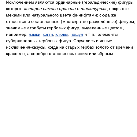
Исключением являются ординарные (геральдические) фигуры,
которые
«старее самого правила о тинктурах»
; покрытые
мехами или натурального цвета финифтями; сюда же
относятся и составленные (многократно разделённые) фигуры;
значимые атрибуты гербовых фигур, выделенные цветом,
например,
языки
,
когти
,
клювы
,
чешуя
и т. п.; элементы
субординарных гербовых фигур. Случались и явные
исключения-казусы, когда на старых гербах золото от времени
краснело, а серебро становилось синим или чёрным.