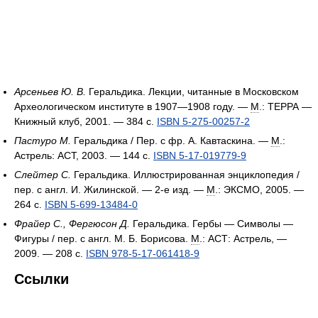
Арсеньев Ю. В.
Геральдика. Лекции, читанные в Московском
Археологическом институте в 1907—1908 году. —
М
.: ТЕРРА —
Книжный клуб, 2001. — 384 с.
ISBN 5-275-00257-2
Пастуро М.
Геральдика / Пер. с фр. А. Кавтаскина. —
М
.:
Астрель: АСТ, 2003. — 144 с.
ISBN 5-17-019779-9
Слейтер С.
Геральдика. Иллюстрированная энциклопедия /
пер. с англ. И. Жилинской. — 2-е изд. —
М
.: ЭКСМО, 2005. —
264 c.
ISBN 5-699-13484-0
Фрайер С., Фергюсон Д.
Геральдика. Гербы — Символы —
Фигуры / пер. с англ. М. Б. Борисова.
М
.: АСТ: Астрель, —
2009. — 208 с.
ISBN 978-5-17-061418-9
Ссылки