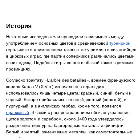
История
Некоторые исследователи проводили зависимость между
употреблением основных цветов в средневековой
турнирной
геральдике и применением таковых же у римлян и византийцев
в цирковых играх, где партии соперников различались цветами
своих одежд. Подобные игры вошли в обычай также в римских
провинциях.
Согласно трактату «L’arbre des batailles», времен французского
короля Карла V (XIV в.) изначально в геральдике
использовались лишь четыре цвета: красный, синий, белый и
черный. Вскоре прибавились зеленый, желтый (золотой), и
пурпурный, а в английских гербах, кроме того, появился
оранжевый
. В связи с распространением обычая украшения
щитов золотом и серебром, около 1400 года утвердилось
разделение тинктур на благородные металлы и финифти.
Белый и жёлтый, заменявшие металлы, как самостоятельные