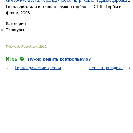
символике цвета. Геральдическая штриховка и дамасцировка
//
Геральдика или истинная наука о гербах. —
СПб.
: Гербы и
флаги, 2008.
Категория:
Тинктуры
Wikimedia Foundation
.
2010
.
Игры ⚽
Нужно решить контрольную?
Геральдические кресты
Лев в геральдике