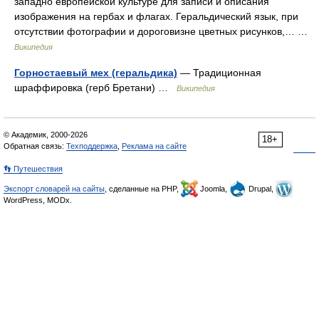
западно европейской культуре для записи и описания
изображения на гербах и флагах. Геральдический язык, при
отсутствии фотографии и дороговизне цветных рисунков,… …
Википедия
Горностаевый мех (геральдика)
— Традиционная
шраффировка (герб Бретани) …
Википедия
© Академик, 2000-2026
18+
Обратная связь:
Техподдержка
,
Реклама на сайте
👣 Путешествия
Экспорт словарей на сайты
, сделанные на PHP,
Joomla,
Drupal,
WordPress, MODx.