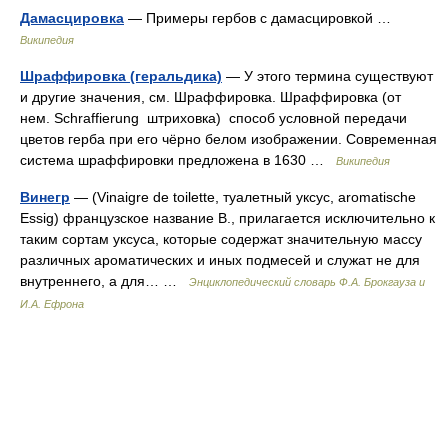
Дамасцировка
— Примеры гербов с дамасцировкой …
Википедия
Шраффировка (геральдика)
— У этого термина существуют
и другие значения, см. Шраффировка. Шраффировка (от
нем. Schraffierung штриховка) способ условной передачи
цветов герба при его чёрно белом изображении. Современная
система шраффировки предложена в 1630 …
Википедия
Винегр
— (Vinaigre de toilette, туалетный уксус, aromatische
Essig) французское название В., прилагается исключительно к
таким сортам уксуса, которые содержат значительную массу
различных ароматических и иных подмесей и служат не для
внутреннего, а для… …
Энциклопедический словарь Ф.А. Брокгауза и
И.А. Ефрона