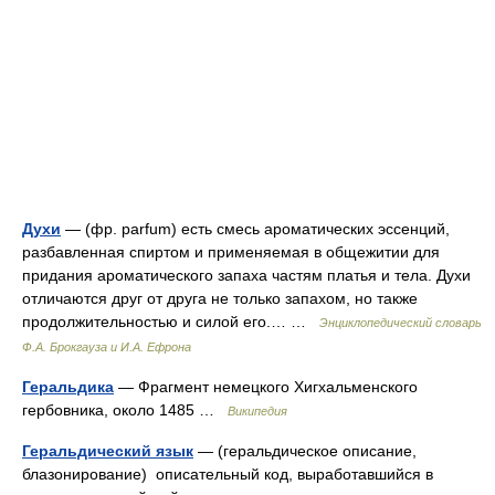
Духи
— (фр. parfum) есть смесь ароматических эссенций,
разбавленная спиртом и применяемая в общежитии для
придания ароматического запаха частям платья и тела. Духи
отличаются друг от друга не только запахом, но также
продолжительностью и силой его.… …
Энциклопедический словарь
Ф.А. Брокгауза и И.А. Ефрона
Геральдика
— Фрагмент немецкого Хигхальменского
гербовника, около 1485 …
Википедия
Геральдический язык
— (геральдическое описание,
блазонирование) описательный код, выработавшийся в