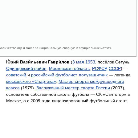
 Количество игр и голов за национальную сборную в официальных матчах.
Ю́рий Васи́льевич Гаври́лов
(
3 мая
1953
, посёлок Сетунь,
Одинцовский район
,
Московская область
,
РСФСР
,
СССР
) —
советский
и
российский
футболист
,
полузащитник
— легенда
московского «Спартака»
.
Мастер спорта международного
класса
(1979).
Заслуженный мастер спорта России
(2007),
основатель собственной школы футбола — СК «Святогор» в
Москве, а с 2009 года лицензированный футбольный агент.