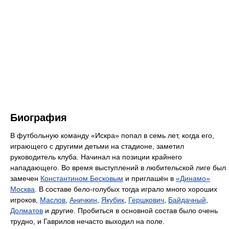
Биография
В футбольную команду «Искра» попал в семь лет, когда его,
играющего с другими детьми на стадионе, заметил
руководитель клуба. Начинал на позиции крайнего
нападающего. Во время выступлений в любительской лиге был
замечен
Константином Бесковым
и приглашён в
«Динамо»
Москва
. В составе бело-голубых тогда играло много хороших
игроков,
Маслов
,
Аничкин
,
Якубик
,
Гершкович
,
Байдачный
,
Долматов
и другие. Пробиться в основной состав было очень
трудно, и Гаврилов нечасто выходил на поле.