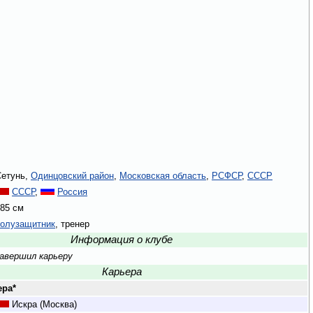
Сетунь,
Одинцовский район
,
Московская область
,
РСФСР
,
СССР
СССР
,
Россия
85 см
полузащитник
, тренер
Информация о клубе
авершил карьеру
Карьера
ера*
Искра (Москва)