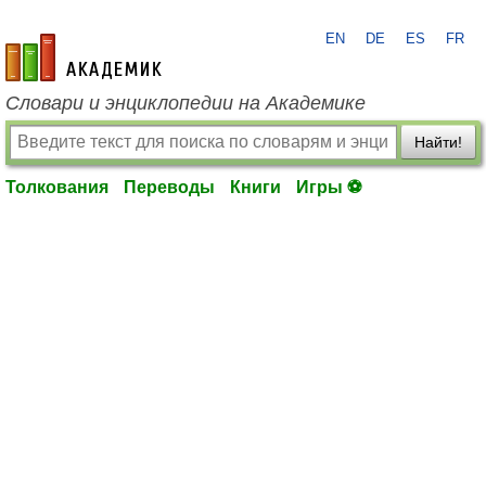
EN
DE
ES
FR
academic.ru
Словари и энциклопедии на Академике
Найти!
Толкования
Переводы
Книги
Игры ⚽