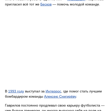
пригласил всё тот же
Бесков
— помочь молодой команде.
В
1993 году
выступал за
Интеррос
, где помог стать лучшим
бомбардиром команды
Алексею Снигирёву
.
Гаврилов постоянно продлевал свою карьеру футболиста —
уже будучи тренером, он иногда выпускал себя на поле на