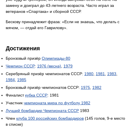
замену и доиграл до 43-летнего возраста. Часто играл за
ветеранов «Спартака» и сборной СССР.
Бескову принадлежит фраза: «Если не знаешь, что делать с
мячом, — отдай его Гаврилову».
Достижения
Бронзовый призёр
Олимпиады-80
Чемпион СССР
:
1976 (весна)
,
1979
Серебряный призёр чемпионатов СССР:
1980
,
1981
,
1983
,
1984
,
1985
Бронзовый призёр чемпионатов СССР:
1975
,
1982
Финалист
кубка СССР
: 1981
Участник
чемпионата мира по футболу 1982
Лучший бомбардир Чемпионата СССР
1983
Член
клуба 100 российских бомбардиров
(145 голов, 9-е место
в списке)