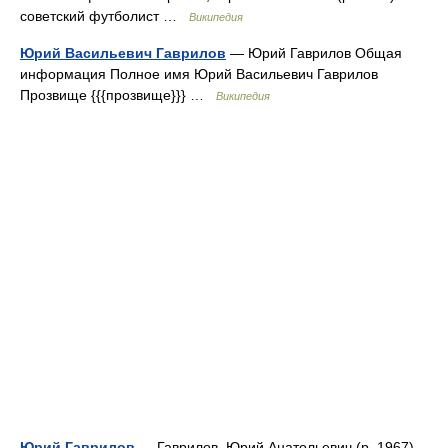
советский футболист …
Википедия
Юрий Васильевич Гаврилов
— Юрий Гаврилов Общая
информация Полное имя Юрий Васильевич Гаврилов
Прозвище {{{прозвище}}} …
Википедия
Юрий Гаврилов
— Гаврилов, Юрий Анатольевич (р. 1967)