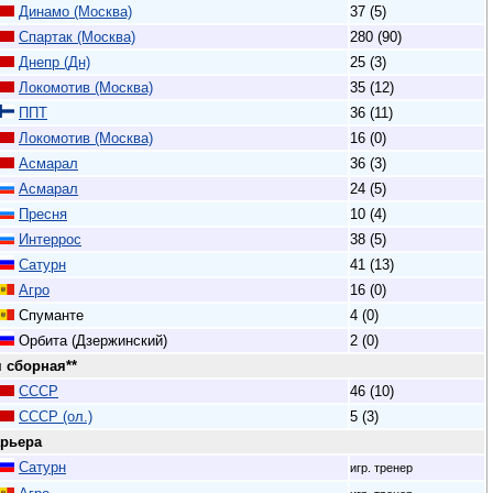
Динамо (Москва)
37 (5)
Спартак (Москва)
280 (90)
Днепр (Дн)
25 (3)
Локомотив (Москва)
35 (12)
ППТ
36 (11)
Локомотив (Москва)
16 (0)
Асмарал
36 (3)
Асмарал
24 (5)
Пресня
10 (4)
Интеррос
38 (5)
Сатурн
41 (13)
Агро
16 (0)
Спуманте
4 (0)
Орбита (Дзержинский)
2 (0)
 сборная**
СССР
46 (10)
СССР (ол.)
5 (3)
арьера
Сатурн
игр. тренер