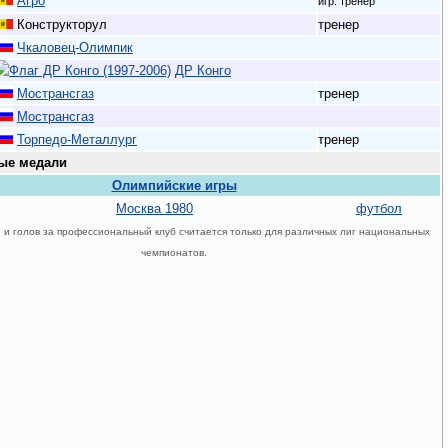
Агро
игр. тренер
Конструкторул
тренер
Чкаловец-Олимпик
ДР Конго
Мострансгаз
тренер
Мострансгаз
Торпедо-Металлург
тренер
ые медали
Олимпийские игры
Москва 1980
футбол
р и голов за профессиональный клуб считается только для различных лиг национальных
чемпионатов.