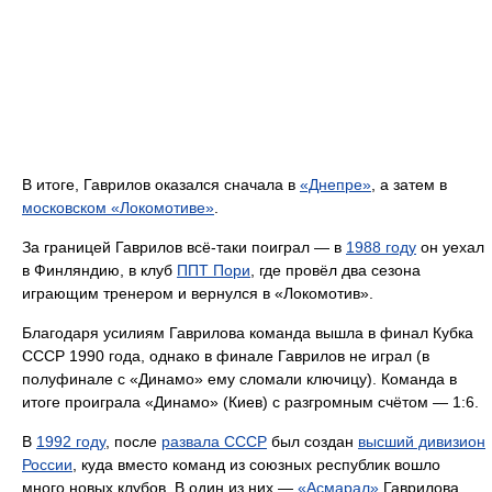
В итоге, Гаврилов оказался сначала в
«Днепре»
, а затем в
московском «Локомотиве»
.
За границей Гаврилов всё-таки поиграл — в
1988 году
он уехал
в Финляндию, в клуб
ППТ Пори
, где провёл два сезона
играющим тренером и вернулся в «Локомотив».
Благодаря усилиям Гаврилова команда вышла в финал Кубка
СССР 1990 года, однако в финале Гаврилов не играл (в
полуфинале с «Динамо» ему сломали ключицу). Команда в
итоге проиграла «Динамо» (Киев) с разгромным счётом — 1:6.
В
1992 году
, после
развала СССР
был создан
высший дивизион
России
, куда вместо команд из союзных республик вошло
много новых клубов. В один из них —
«Асмарал»
Гаврилова