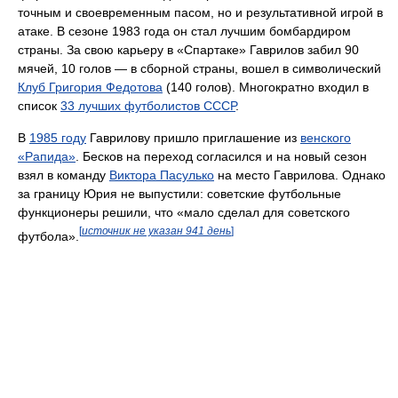
точным и своевременным пасом, но и результативной игрой в
атаке. В сезоне 1983 года он стал лучшим бомбардиром
страны. За свою карьеру в «Спартаке» Гаврилов забил 90
мячей, 10 голов — в сборной страны, вошел в символический
Клуб Григория Федотова
(140 голов). Многократно входил в
список
33 лучших футболистов СССР
.
В
1985 году
Гаврилову пришло приглашение из
венского
«Рапида»
. Бесков на переход согласился и на новый сезон
взял в команду
Виктора Пасулько
на место Гаврилова. Однако
за границу Юрия не выпустили: советские футбольные
функционеры решили, что «мало сделал для советского
[
источник не указан 941 день
]
футбола».