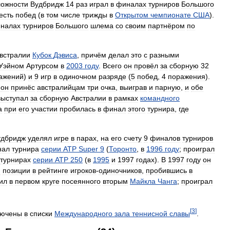
ложности
Вудбридж
14
раз
играл
в
финалах
турниров
Большого
есть
побед
(
в
том
числе
трижды
в
Открытом
чемпионате
США
).
налах
турниров
Большого
шлема
со
своим
партнёром
по
встралии
Кубок
Дэвиса
,
причём
делал
это
с
разными
Уэйном
Артурсом
в
2003
году
.
Всего
он
провёл
за
сборную
32
ажений
)
и
9
игр
в
одиночном
разряде
(
5
побед
,
4
поражения
).
он
принёс
австралийцам
три
очка
,
выиграв
и
парную
,
и
обе
выступал
за
сборную
Австралии
в
рамках
командного
а
при
его
участии
пробилась
в
финал
этого
турнира
,
где
удбридж
уделял
игре
в
парах
,
на
его
счету
9
финалов
турниров
нал
турнира
серии
ATP
Super
9
(
Торонто
,
в
1996
году
;
проиграл
турнирах
серии
АТР
250
(
в
1995
и
1997
годах
).
В
1997
году
он
й
позиции
в
рейтинге
игроков
-
одиночников
,
пробившись
в
ил
в
первом
круге
посеянного
вторым
Майкла
Чанга
;
проиграл
[
3
]
лючены
в
списки
Международного
зала
теннисной
славы
.