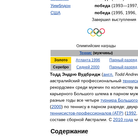
Уимблдон
победа
(
1993
—
1997
США
победа
(
1995
,
1996
,
Завершил
выступления
Олимпийские
награды
Теннис
(
мужчины
)
Золото
Атланта
1996
Парный
разряд
Серебро
Сидней
2000
Парный
разряд
Тодд
Эндрю
Вудбридж
(
англ
.
Todd
Andre
австралийский
профессиональный
тенниси
рекордсмен
среди
мужчин
по
количеству
в
карьерного
Большого
шлема
в
парном
муж
разные
годы
все
четыре
турнира
Большого
(
2000
)
по
теннису
в
парном
разряде
;
двук
теннисистов
-
профессионалов
(
АТР
)
(
1992
составе
сборной
Австралии
.
С
2010
года
ч
Содержание