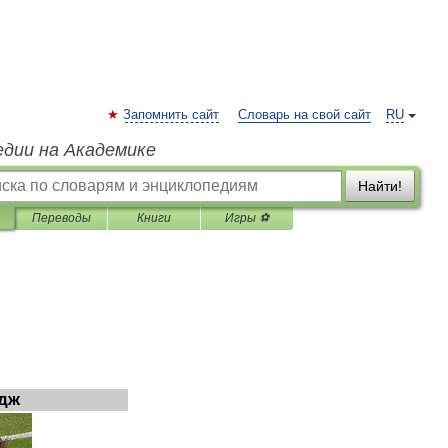
Запомнить сайт
Словарь на свой сайт
RU
едии на Академике
Найти!
Переводы
Книги
Игры ⚽
дж