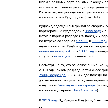
шлем
с
разными
партнёршами
;
в
общей
с
шлема
в
смешанном
разряде
и
одержал
ш
Интересно
,
что
дважды
он
встречался
в
фи
мужским
парам
Вудфордом
(
счет
1
-
1
).
Вудбридж
дважды
выигрывал
со
сборной
А
партнёрами:
с
Вудфордом
в
1999
году
и
с
матча
в
парном
разряде
(
25
побед
и
7
пор
Во
встрече
со
сборной
Японии
в
1996
году
одиночные
игры
.
Вудбридж
также
дважды
чемпионата
мира
АТР
;
в
1997
году
команд
уступила
испанцам
со
счётом
3
-
0
.
Несмотря
на
то
,
что
основное
внимание
В
АТР
в
одиночном
разряде
,
в
том
числе
фи
Уэйну
Феррейре
2
-
6
,
4
-
6
)
и
две
победы
на
достиг
наивысшей
для
себя
девятнадцато
полуфинал
Уимблдонского
турнира
(
побед
посеянному
первым
Питу
Сампрасу
).
В
2010
году
Вудбридж
и
Вудфорд
были
вк