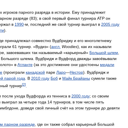
х
игроков
парного
разряда
в
истории
.
Ему
принадлежит
арном
разряде
(
83
);
в
свой
первый
финал
турнира
АТР
он
ержал
в
1990
-
м
,
последний
же
свой
турнир
выиграл
в
2005
году
ти
).
де
принадлежал
совместно
Вудбриджу
и
его
многолетнему
играли
61
турнир
. «
Вудиз
» (
англ
.
Woodies
),
как
их
называли
ре
,
завоевавших
так
называемый
«
карьерный
»
Большой
шлем
,
Большого
шлема
.
Вудбридж
и
Вудфорд
дважды
завоёвывали
золото
»
в
Атланте
(
за
это
достижение
они
удостоены
медали
е
(
проиграли
канадской
паре
Ларо
—
Нестор
).
Вудбридж
и
ей
парой
года
.
В
2010
году
Боб
и
Майк
Брайаны
сумели
также
[
2
]
нный
турнир
.
и
после
ухода
Вудфорда
из
тенниса
в
2000
году
;
со
своим
н
выиграл
за
четыре
года
14
турниров
,
в
том
числе
пять
имблдоне
,
доведя
свой
личный
счёт
на
этом
турнире
до
девяти
ом
парном
разряде
,
где
он
также
собрал
карьерный
Большой