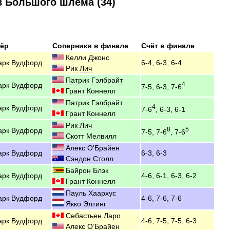
в
Большого
шлема
(
34
)
нёр
Соперники
в
финале
Счёт
в
финале
Келли
Джонс
арк
Вудфорд
6
-
4
,
6
-
3
,
6
-
4
Рик
Лич
Патрик
Гэлбрайт
4
арк
Вудфорд
7
-
5
,
6
-
3
,
7
-
6
Грант
Коннелл
Патрик
Гэлбрайт
4
арк
Вудфорд
7
-
6
,
6
-
3
,
6
-
1
Грант
Коннелл
Рик
Лич
8
5
арк
Вудфорд
7
-
5
,
7
-
6
,
7
-
6
Скотт
Мелвилл
Алекс
О
'
Брайен
арк
Вудфорд
6
-
3
,
6
-
3
Сэндон
Столл
Байрон
Блэк
арк
Вудфорд
4
-
6
,
6
-
1
,
6
-
3
,
6
-
2
Грант
Коннелл
Пауль
Хаархус
арк
Вудфорд
4
-
6
,
7
-
6
,
7
-
6
Якко
Элтинг
Себастьен
Ларо
арк
Вудфорд
4
-
6
,
7
-
5
,
7
-
5
,
6
-
3
Алекс
О
’
Брайен