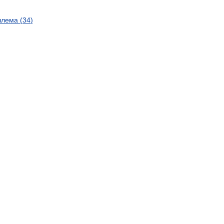
лема
(
34
)