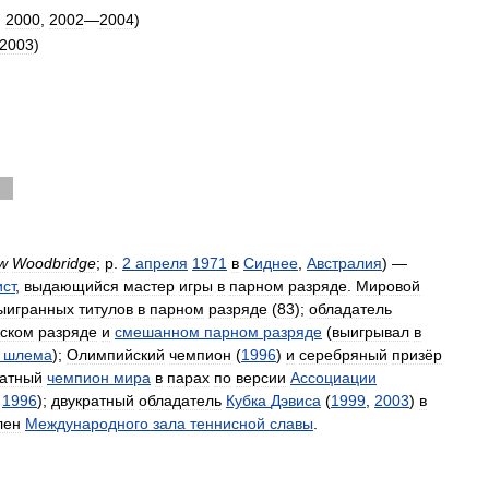
,
2000
,
2002
—
2004
)
2003
)
w
Woodbridge
;
р
.
2
апреля
1971
в
Сиднее
,
Австралия
) —
ст
,
выдающийся
мастер
игры
в
парном
разряде
.
Мировой
ыигранных
титулов
в
парном
разряде
(
83
);
обладатель
ском
разряде
и
смешанном
парном
разряде
(
выигрывал
в
шлема
);
Олимпийский
чемпион
(
1996
)
и
серебряный
призёр
ратный
чемпион
мира
в
парах
по
версии
Ассоциации
,
1996
);
двукратный
обладатель
Кубка
Дэвиса
(
1999
,
2003
)
в
лен
Международного
зала
теннисной
славы
.