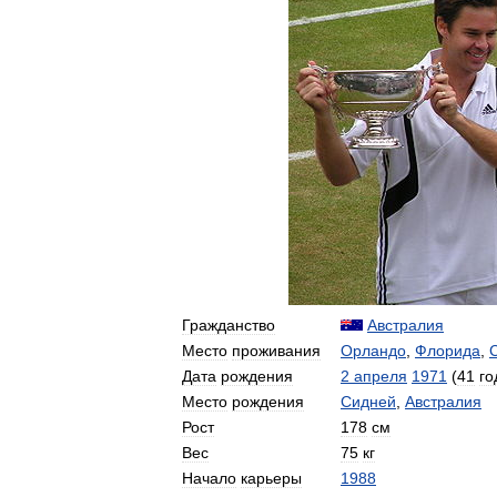
Гражданство
Австралия
Место
проживания
Орландо
,
Флорида
,
Дата
рождения
2
апреля
1971
(
41
го
Место
рождения
Сидней
,
Австралия
Рост
178
см
Вес
75
кг
Начало
карьеры
1988