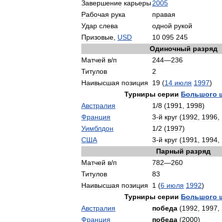
Завершение
карьеры
2005
Рабочая
рука
правая
Удар
слева
одной
рукой
Призовые
,
USD
10
095
245
Одиночный
разряд
Матчей
в
/
п
244
—
236
Титулов
2
Наивысшая
позиция
19
(
14
июля
1997
)
Турниры
серии
Большого
Австралия
1
/
8
(
1991
,
1998
)
Франция
3
-
й
круг
(
1992
,
1996
,
Уимблдон
1
/
2
(
1997
)
США
3
-
й
круг
(
1991
,
1994
,
Парный
разряд
Матчей
в
/
п
782
—
260
Титулов
83
Наивысшая
позиция
1
(
6
июля
1992
)
Турниры
серии
Большого
Австралия
победа
(
1992
,
1997
,
Франция
победа
(
2000
)