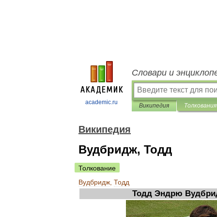
Словари и энциклоп
academic.ru
Википедия
Толкования
Википедия
Вудбридж, Тодд
Толкование
Вудбридж
,
Тодд
Тодд
Эндрю
Вудбри