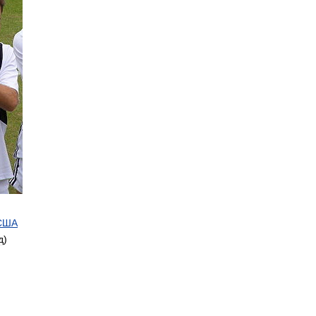
США
д
)