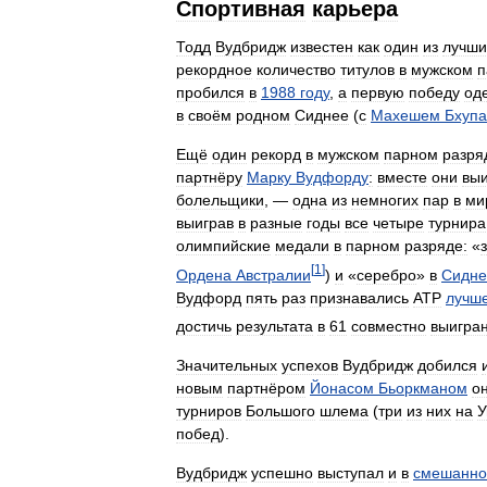
Спортивная
карьера
Тодд
Вудбридж
известен
как
один
из
лучши
рекордное
количество
титулов
в
мужском
п
пробился
в
1988
году
,
а
первую
победу
од
в
своём
родном
Сиднее
(
с
Махешем
Бхупа
Ещё
один
рекорд
в
мужском
парном
разря
партнёру
Марку
Вудфорду
:
вместе
они
вы
болельщики
, —
одна
из
немногих
пар
в
ми
выиграв
в
разные
годы
все
четыре
турнира
олимпийские
медали
в
парном
разряде:
«
[
1
]
Ордена
Австралии
)
и
«
серебро
»
в
Сидне
Вудфорд
пять
раз
признавались
АТР
лучш
достичь
результата
в
61
совместно
выигра
Значительных
успехов
Вудбридж
добился
новым
партнёром
Йонасом
Бьоркманом
о
турниров
Большого
шлема
(
три
из
них
на
У
побед
).
Вудбридж
успешно
выступал
и
в
смешанн