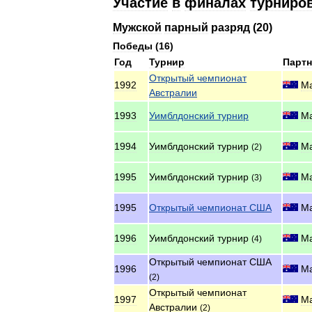
Участие
в
финалах
турниро
Мужской
парный
разряд
(
20
)
Победы
(
16
)
Год
Турнир
Парт
Открытый
чемпионат
1992
М
Австралии
1993
Уимблдонский
турнир
М
1994
Уимблдонский
турнир
М
(
2
)
1995
Уимблдонский
турнир
М
(
3
)
1995
Открытый
чемпионат
США
М
1996
Уимблдонский
турнир
М
(
4
)
Открытый
чемпионат
США
1996
М
(
2
)
Открытый
чемпионат
1997
М
Австралии
(
2
)