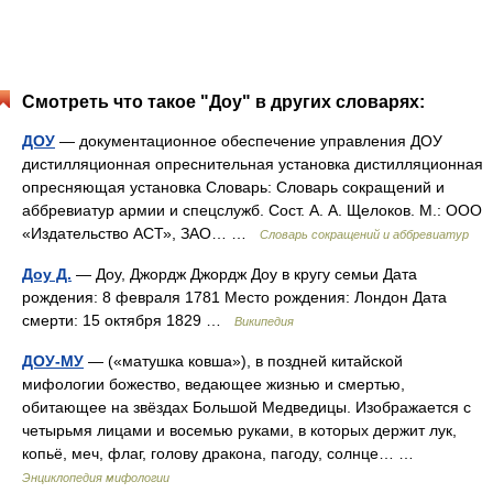
Смотреть что такое "Доу" в других словарях:
ДОУ
— документационное обеспечение управления ДОУ
дистилляционная опреснительная установка дистилляционная
опресняющая установка Словарь: Словарь сокращений и
аббревиатур армии и спецслужб. Сост. А. А. Щелоков. М.: ООО
«Издательство АСТ», ЗАО… …
Словарь сокращений и аббревиатур
Доу Д.
— Доу, Джордж Джордж Доу в кругу семьи Дата
рождения: 8 февраля 1781 Место рождения: Лондон Дата
смерти: 15 октября 1829 …
Википедия
ДОУ-МУ
— («матушка ковша»), в поздней китайской
мифологии божество, ведающее жизнью и смертью,
обитающее на звёздах Большой Медведицы. Изображается с
четырьмя лицами и восемью руками, в которых держит лук,
копьё, меч, флаг, голову дракона, пагоду, солнце… …
Энциклопедия мифологии