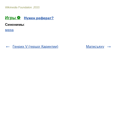
Wikimedia Foundation
.
2010
.
Игры ⚽
Нужен реферат?
Синонимы
:
мера
Генрих V (герцог Каринтии)
Матисъяху