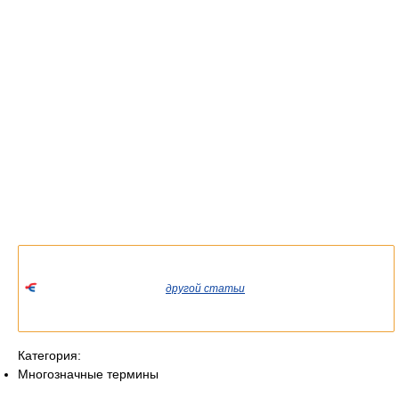
Список значений слова или словосочетания со ссылками на
соответствующие статьи.
Если вы попали сюда из
другой статьи
Википедии, пожалуйста,
вернитесь и уточните ссылку так, чтобы она указывала на
статью.
Категория:
Многозначные термины