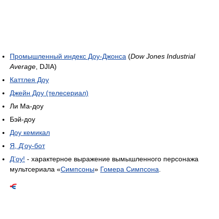
Промышленный индекс Доу-Джонса
(
Dow Jones Industrial
Average
, DJIA)
Каттлея Доу
Джейн Доу (телесериал)
Ли Ма-доу
Бэй-доу
Доу кемикал
Я, Д'оу-бот
Д’оу!
- характерное выражение вымышленного персонажа
мультсериала «
Симпсоны
»
Гомера Симпсона
.