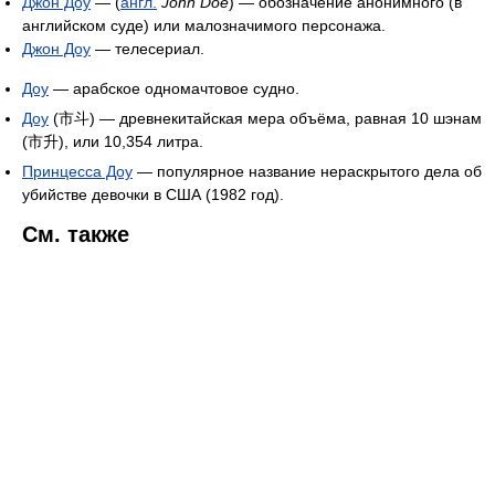
Джон Доу
— (
англ.
John Doe
) — обозначение анонимного (в
английском суде) или малозначимого персонажа.
Джон Доу
— телесериал.
Доу
— арабское одномачтовое судно.
Доу
(市斗) — древнекитайская мера объёма, равная 10 шэнам
(市升), или 10,354 литра.
Принцесса Доу
— популярное название нераскрытого дела об
убийстве девочки в США (1982 год).
См. также