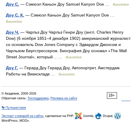
Доу С.
— Сэмюэл Каньон Доу Samuel Kanyon Doe …
Википедия
Доу С. К.
— Сэмюэл Каньон Доу Samuel Kanyon Doe …
Википедия
Доу Ч.
— Чарльз Доу Чарльз Генри Доу (англ. Charles Henry
Dow) (6 ноября 1851–4 декабря 1902) американский журналист
со основатель Dow Jones Company с Эдвардом Джонсом и
Чарльзом Бергстрессером. Биография Доу основал «The Wall
Street Journal», который… …
Википедия
Доу Г.
— Герард Доу Герард Доу, Автопортрет, Амстердам
Работы на Викискладе …
Википедия
© Академик, 2000-2026
18+
Обратная связь:
Техподдержка
,
Реклама на сайте
👣 Путешествия
Экспорт словарей на сайты
, сделанные на PHP,
Joomla,
Drupal,
WordPress, MODx.