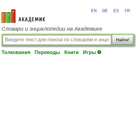
EN
DE
ES
FR
academic.ru
Словари и энциклопедии на Академике
Найти!
Толкования
Переводы
Книги
Игры ⚽