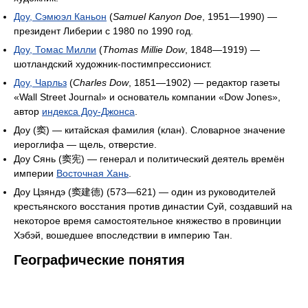
Доу, Сэмюэл Каньон
(
Samuel Kanyon Doe
, 1951—1990) —
президент Либерии с 1980 по 1990 год.
Доу, Томас Милли
(
Thomas Millie Dow
, 1848—1919) —
шотландский художник-постимпрессионист.
Доу, Чарльз
(
Charles Dow
, 1851—1902) — редактор газеты
«Wall Street Journal» и основатель компании «Dow Jones»,
автор
индекса Доу-Джонса
.
Доу (窦) — китайская фамилия (клан). Словарное значение
иероглифа — щель, отверстие.
Доу Сянь (窦宪) — генерал и политический деятель времён
империи
Восточная Хань
.
Доу Цзяндэ (窦建德) (573—621) — один из руководителей
крестьянского восстания против династии Суй, создавший на
некоторое время самостоятельное княжество в провинции
Хэбэй, вошедшее впоследствии в империю Тан.
Географические понятия