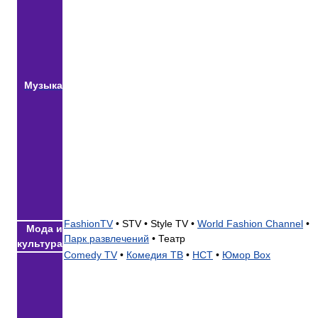
Музыка
FashionTV
•
STV •
Style TV •
World Fashion Channel
•
Мода и
Парк развлечений
•
Театр
культура
Comedy TV
•
Комедия ТВ
•
НСТ
•
Юмор Box