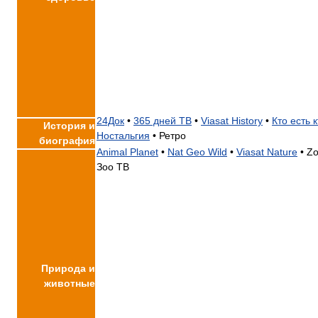
24Док
•
365 дней ТВ
•
Viasat History
•
Кто есть к
История и
Ностальгия
•
Ретро
биография
Animal Planet
•
Nat Geo Wild
•
Viasat Nature
•
Zо
Зоо ТВ
Природа и
животные