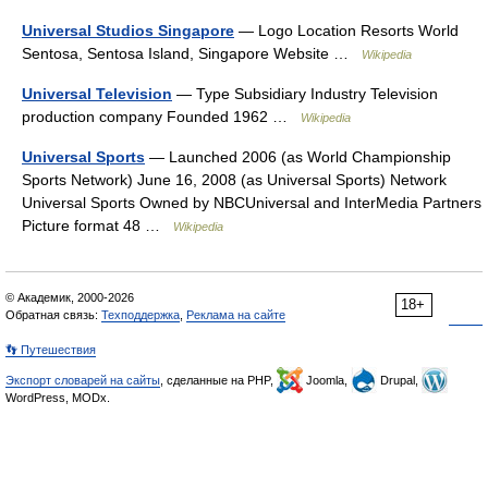
Universal Studios Singapore
— Logo Location Resorts World
Sentosa, Sentosa Island, Singapore Website …
Wikipedia
Universal Television
— Type Subsidiary Industry Television
production company Founded 1962 …
Wikipedia
Universal Sports
— Launched 2006 (as World Championship
Sports Network) June 16, 2008 (as Universal Sports) Network
Universal Sports Owned by NBCUniversal and InterMedia Partners
Picture format 48 …
Wikipedia
© Академик, 2000-2026
18+
Обратная связь:
Техподдержка
,
Реклама на сайте
👣 Путешествия
Экспорт словарей на сайты
, сделанные на PHP,
Joomla,
Drupal,
WordPress, MODx.