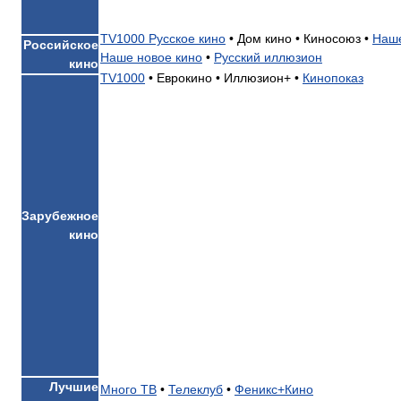
TV1000 Русское кино
•
Дом кино •
Киносоюз •
Наше
Российское
Наше новое кино
•
Русский иллюзион
кино
TV1000
•
Еврокино •
Иллюзион+ •
Кинопоказ
Зарубежное
кино
Лучшие
Много ТВ
•
Телеклуб
•
Феникс+Кино