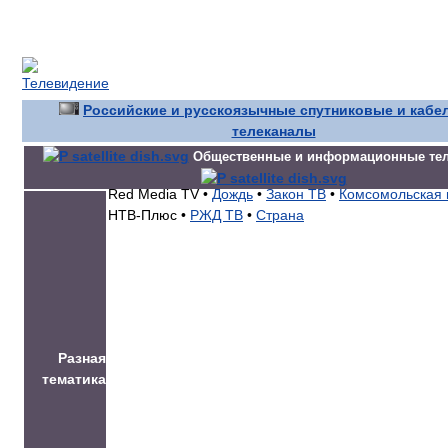
Российские и русскоязычные спутниковые и кабе
телеканалы
Общественные и информационные те
Red Media TV •
Дождь
•
Закон ТВ
•
Комсомольская 
НТВ-Плюс •
РЖД ТВ
•
Страна
Разная
тематика