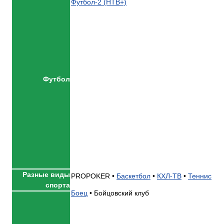
Футбол-2 (НТВ+)
Футбол
Разные виды
PROPOKER •
Баскетбол
•
КХЛ-ТВ
•
Теннис
спорта
Боец
•
Бойцовский клуб