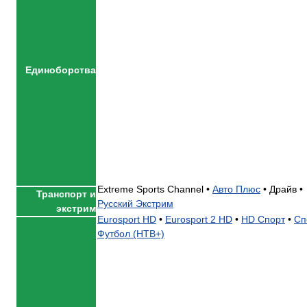
Единоборства
Extreme Sports Channel •
Авто Плюс
•
Драйв •
Транспорт и
Русский Экстрим
экстрим
Eurosport HD
•
Eurosport 2 HD
•
HD Спорт
•
Сп
Футбол (НТВ+)