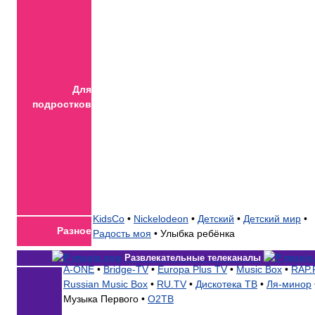
Для
подростков
KidsCo
•
Nickelodeon
•
Детский
•
Детский мир
•
Разное
Радость моя
•
Улыбка ребёнка
Развлекательные телеканалы
A-ONE
•
Bridge-TV
•
Europa Plus TV
•
Music Box
•
RAP.
Russian Music Box
•
RU.TV
•
Дискотека ТВ
•
Ля-минор
Музыка Первого •
О2ТВ