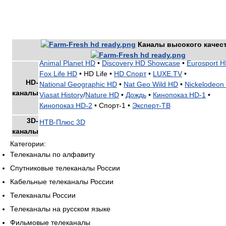
Каналы высокого качес
Animal Planet HD
•
Discovery HD Showcase
•
Eurosport 
Fox Life HD
•
HD Life •
HD Спорт
•
LUXE.TV
•
HD-
National Geographic HD
•
Nat Geo Wild HD
•
Nickelodeon
каналы
Viasat History
/
Nature HD
•
Дождь
•
Кинопоказ HD-1
•
Кинопоказ HD-2
•
Спорт-1 •
Эксперт-ТВ
3D-
НТВ-Плюс 3D
каналы
Категории:
Телеканалы по алфавиту
Спутниковые телеканалы России
Кабельные телеканалы России
Телеканалы России
Телеканалы на русском языке
Фильмовые телеканалы