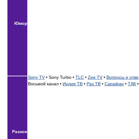
Юмор
Sony TV
•
Sony Turbo •
TLC
•
Zee TV
•
Вопросы и отве
Восьмой канал •
Индия ТВ
•
Раз ТВ
•
Сарафан
•
ТДК
•
Разное