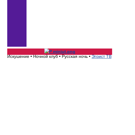
Искушение •
Ночной клуб •
Русская ночь •
Эгоист ТВ