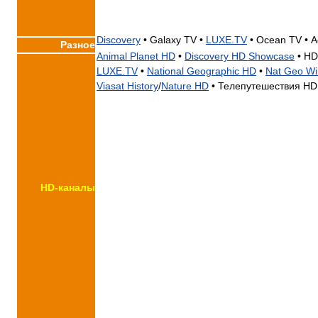
Discovery
•
Galaxy TV •
LUXE.TV
•
Ocean TV •
А
Разное
Animal Planet HD
•
Discovery HD Showcase
•
HD 
LUXE.TV
•
National Geographic HD
•
Nat Geo Wi
Viasat History
/
Nature HD
•
Телепутешествия HD
HD-каналы