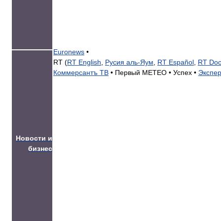
Euronews
•
RT (
RT English
,
Русия аль-Яум
,
RT Español
,
RT Doc
Коммерсантъ ТВ
•
Первый МЕТЕО •
Успех •
Экспер
Новости и
бизнес