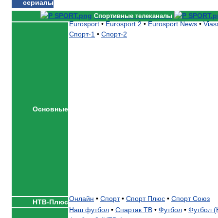
сериалы
Спортивные телеканалы
Eurosport
•
Eurosport 2
•
Eurosport News
•
Vias
Спорт-1
•
Спорт-2
Основные
Онлайн
•
Спорт
•
Спорт Плюс
•
Спорт Союз
НТВ-Плюс
Наш футбол
•
Спартак ТВ
•
Футбол
•
Футбол (