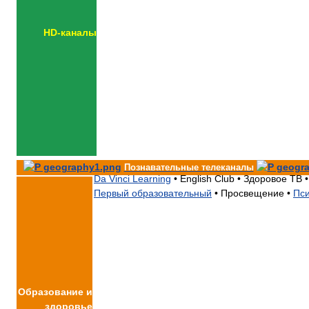
HD-каналы
Познавательные телеканалы
Da Vinci Learning
•
English Club •
Здоровое ТВ •
Первый образовательный
•
Просвещение •
Пс
Образование и
здоровье