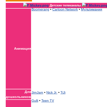
Детские телеканалы
Boomerang
•
Cartoon Network
•
Мультимания
Анимация
Для
JimJam
•
Nick Jr.
•
TiJi
дошкольников
Gulli
•
Teen TV