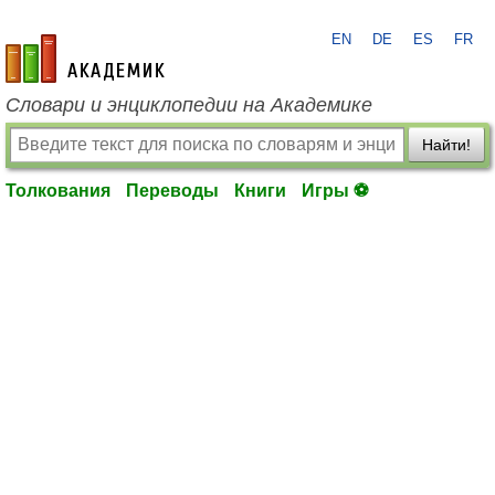
EN
DE
ES
FR
academic.ru
Словари и энциклопедии на Академике
Найти!
Толкования
Переводы
Книги
Игры ⚽