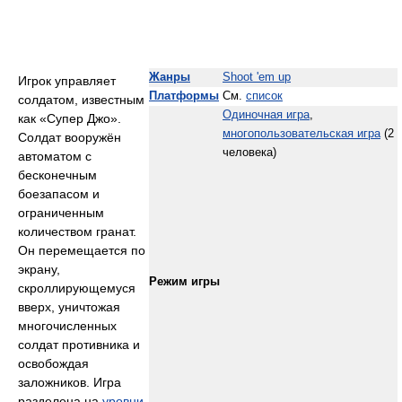
Жанры
Shoot 'em up
Игрок управляет
Платформы
См.
список
солдатом, известным
Одиночная игра
,
как «Супер Джо».
многопользовательская игра
(2
Солдат вооружён
человека)
автоматом с
бесконечным
боезапасом и
ограниченным
количеством гранат.
Он перемещается по
экрану,
Режим игры
скроллирующемуся
вверх, уничтожая
многочисленных
солдат противника и
освобождая
заложников. Игра
разделена на
уровни
,