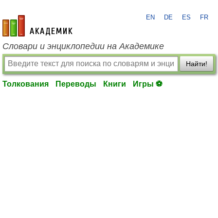
EN
DE
ES
FR
academic.ru
Словари и энциклопедии на Академике
Найти!
Толкования
Переводы
Книги
Игры ⚽