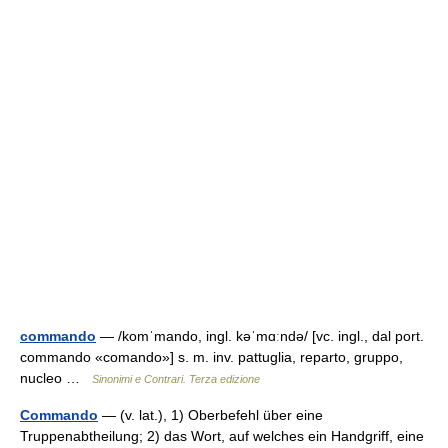
commando
— /komˈmando, ingl. kəˈmɑːndə/ [vc. ingl., dal port.
commando «comando»] s. m. inv. pattuglia, reparto, gruppo,
nucleo …
Sinonimi e Contrari. Terza edizione
Commando
— (v. lat.), 1) Oberbefehl über eine
Truppenabtheilung; 2) das Wort, auf welches ein Handgriff, eine