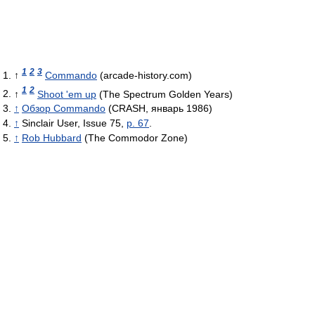
1
2
3
↑
Commando
(arcade-history.com)
1
2
↑
Shoot 'em up
(The Spectrum Golden Years)
↑
Обзор Commando
(CRASH, январь 1986)
↑
Sinclair User, Issue 75,
p. 67
.
↑
Rob Hubbard
(The Commodor Zone)