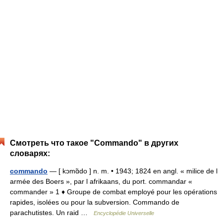
Смотреть что такое "Commando" в других
словарях:
commando
— [ kɔmɑ̃do ] n. m. • 1943; 1824 en angl. « milice de l
armée des Boers », par l afrikaans, du port. commandar «
commander » 1 ♦ Groupe de combat employé pour les opérations
rapides, isolées ou pour la subversion. Commando de
parachutistes. Un raid …
Encyclopédie Universelle