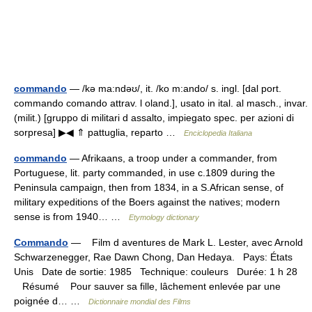
commando
— /kə ma:ndəʊ/, it. /ko m:ando/ s. ingl. [dal port.
commando comando attrav. l oland.], usato in ital. al masch., invar.
(milit.) [gruppo di militari d assalto, impiegato spec. per azioni di
sorpresa] ▶◀ ⇑ pattuglia, reparto …
Enciclopedia Italiana
commando
— Afrikaans, a troop under a commander, from
Portuguese, lit. party commanded, in use c.1809 during the
Peninsula campaign, then from 1834, in a S.African sense, of
military expeditions of the Boers against the natives; modern
sense is from 1940… …
Etymology dictionary
Commando
— Film d aventures de Mark L. Lester, avec Arnold
Schwarzenegger, Rae Dawn Chong, Dan Hedaya. Pays: États
Unis Date de sortie: 1985 Technique: couleurs Durée: 1 h 28
Résumé Pour sauver sa fille, lâchement enlevée par une
poignée d… …
Dictionnaire mondial des Films