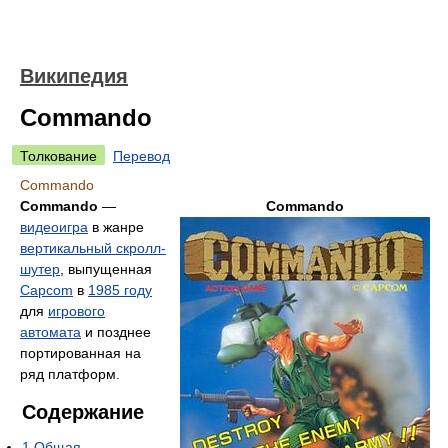
Википедия
Commando
Толкование
Перевод
Commando
Commando
—
Commando
видеоигра
в жанре
вертикальный скролл-
шутер
, выпущенная
Capcom
в
1985 году
для
игрового
автомата
и позднее
портированная на
ряд платформ.
Содержание
1
Общая