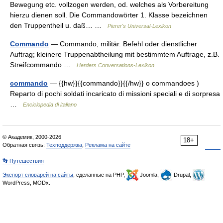
Bewegung etc. vollzogen werden, od. welches als Vorbereitung
hierzu dienen soll. Die Commandowörter 1. Klasse bezeichnen
den Truppentheil u. daß… …
Pierer's Universal-Lexikon
Commando
— Commando, militär. Befehl oder dienstlicher
Auftrag; kleinere Truppenabtheilung mit bestimmtem Auftrage, z.B.
Streifcommando …
Herders Conversations-Lexikon
commando
— {{hw}}{{commando}}{{/hw}} o commandoes )
Reparto di pochi soldati incaricato di missioni speciali e di sorpresa
…
Enciclopedia di italiano
© Академик, 2000-2026
18+
Обратная связь:
Техподдержка
,
Реклама на сайте
👣 Путешествия
Экспорт словарей на сайты
, сделанные на PHP,
Joomla,
Drupal,
WordPress, MODx.