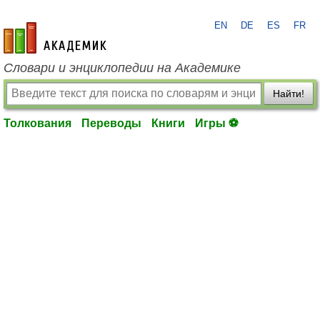
EN
DE
ES
FR
academic.ru
Словари и энциклопедии на Академике
Найти!
Толкования
Переводы
Книги
Игры ⚽