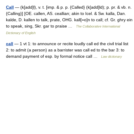
Call
— (k[add]l), v. t. [imp. & p. p. {Called} (k[add]ld); p. pr. & vb. n.
{Calling}] [OE. callen, AS. ceallian; akin to Icel. & Sw. kalla, Dan.
kalde, D. kallen to talk, prate, OHG. kall[=o]n to call; cf. Gr. ghry ein
to speak, sing, Skr. gar to praise …
The Collaborative International
Dictionary of English
call
— 1 vt 1: to announce or recite loudly call ed the civil trial list
2: to admit (a person) as a barrister was call ed to the bar 3: to
demand payment of esp. by formal notice call …
Law dictionary