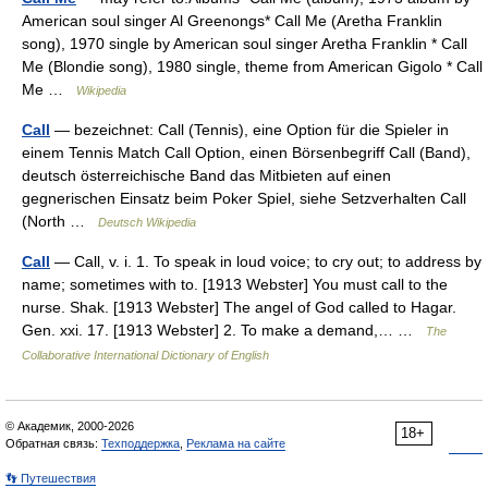
American soul singer Al Greenongs* Call Me (Aretha Franklin
song), 1970 single by American soul singer Aretha Franklin * Call
Me (Blondie song), 1980 single, theme from American Gigolo * Call
Me …
Wikipedia
Call
— bezeichnet: Call (Tennis), eine Option für die Spieler in
einem Tennis Match Call Option, einen Börsenbegriff Call (Band),
deutsch österreichische Band das Mitbieten auf einen
gegnerischen Einsatz beim Poker Spiel, siehe Setzverhalten Call
(North …
Deutsch Wikipedia
Call
— Call, v. i. 1. To speak in loud voice; to cry out; to address by
name; sometimes with to. [1913 Webster] You must call to the
nurse. Shak. [1913 Webster] The angel of God called to Hagar.
Gen. xxi. 17. [1913 Webster] 2. To make a demand,… …
The
Collaborative International Dictionary of English
© Академик, 2000-2026
18+
Обратная связь:
Техподдержка
,
Реклама на сайте
👣 Путешествия