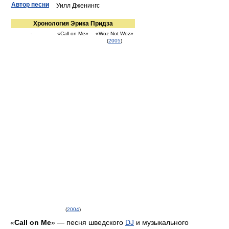
Автор песни
Уилл Дженингс
Хронология Эрика Придза
-
«Call on Me»
«Woz Not Woz»
(
2005
)
(
2004
)
«
Call on Me
» — песня шведского
DJ
и музыкального