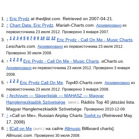
↑
Eric Prydz
at thedjlist.com. Retrieved on 2007-04-21.
↑
Chart Data: Eric Prydz
.
Mariah-Charts.com
.
Архивировано
из
первоисточника 23 июля 2012.
Проверено 3 января 2007.
1
2
3
4
5
6
7
8
9
10
11
12
↑
Eric Prydz - Call On Me - Music Charts
.
Lescharts.com
.
Архивировано
из первоисточника 23 июля 2012.
Проверено 30 июля 2008.
1
2
3
4
↑
Eric Prydz - Call On Me - Music Charts
.
αCharts.us
.
Архивировано
из первоисточника 23 июля 2012.
Проверено 3 января
2008.
1
2
3
↑
Eric Prydz Call On Me
.
Top40-Charts.com
.
Архивировано
из
первоисточника 23 июля 2012.
Проверено 3 января 2008.
↑
Archívum — Slágerlisták — MAHASZ — Magyar
Hanglemezkiadók Szövetsége
. Rádiós Top 40 játszási lista.
(венг.)
Magyar Hanglemezkiadók Szövetsége.
Проверено 2010-12-09.
↑
«Call on Me», Russian Airplay Charts
Tophit.ru
(Retrieved May
17, 2008)
↑
[
Call on Me
на сайте
Allmusic
Billboard charts].
(англ.)
Allmusic.com
.
Проверено 30 июля 2008.