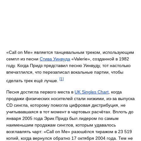
«Call on Me» является танцевальным треком, использующим
семпл из песни
Стива Уинвуда
«Valerie», созданной в 1982
году. Когда Придз представил песню Уинвуду, тот настолько
впечатлился, что перезаписал вокальные партии, чтобы
[1]
сделать трек ещё лучше.
Песня достигла первого места в
UK Singles Chart
, когда
продажи физических носителей стали низкими, из-за выпуска
CD сингла, которому помогла цифровая дистрибуция, не
учитывавшаяся в тот момент в чартовых расчётах. Вплоть до
января 2005 года Эрик Придз был лидером по самым
наименьшим продажам синглов, которым удавалось
возглавлять чарт: «Call on Me» разошёлся тиражом в 23 519
копий, когда вернулся обратно 17 октября 2004 года. Тем не