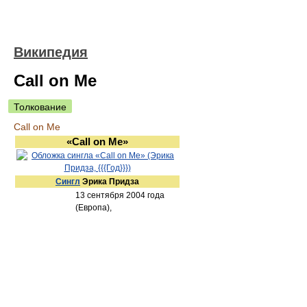
Википедия
Call on Me
Толкование
Call on Me
«Call on Me»
Сингл
Эрика Придза
13 сентября 2004 года
(Европа),