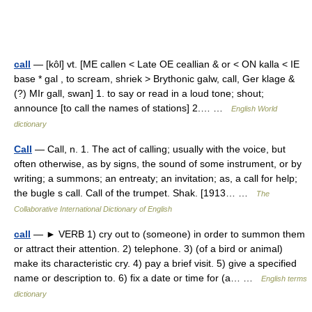
call
— [kôl] vt. [ME callen < Late OE ceallian & or < ON kalla < IE
base * gal , to scream, shriek > Brythonic galw, call, Ger klage &
(?) MIr gall, swan] 1. to say or read in a loud tone; shout;
announce [to call the names of stations] 2.… …
English World
dictionary
Call
— Call, n. 1. The act of calling; usually with the voice, but
often otherwise, as by signs, the sound of some instrument, or by
writing; a summons; an entreaty; an invitation; as, a call for help;
the bugle s call. Call of the trumpet. Shak. [1913… …
The
Collaborative International Dictionary of English
call
— ► VERB 1) cry out to (someone) in order to summon them
or attract their attention. 2) telephone. 3) (of a bird or animal)
make its characteristic cry. 4) pay a brief visit. 5) give a specified
name or description to. 6) fix a date or time for (a… …
English terms
dictionary