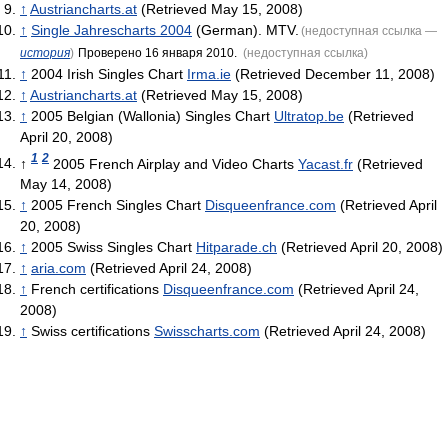
↑
Austriancharts.at
(Retrieved May 15, 2008)
↑
Single Jahrescharts 2004
(German). MTV.
(недоступная ссылка —
история
)
Проверено 16 января 2010.
(недоступная ссылка)
↑
2004 Irish Singles Chart
Irma.ie
(Retrieved December 11, 2008)
↑
Austriancharts.at
(Retrieved May 15, 2008)
↑
2005 Belgian (Wallonia) Singles Chart
Ultratop.be
(Retrieved
April 20, 2008)
1
2
↑
2005 French Airplay and Video Charts
Yacast.fr
(Retrieved
May 14, 2008)
↑
2005 French Singles Chart
Disqueenfrance.com
(Retrieved April
20, 2008)
↑
2005 Swiss Singles Chart
Hitparade.ch
(Retrieved April 20, 2008)
↑
aria.com
(Retrieved April 24, 2008)
↑
French certifications
Disqueenfrance.com
(Retrieved April 24,
2008)
↑
Swiss certifications
Swisscharts.com
(Retrieved April 24, 2008)