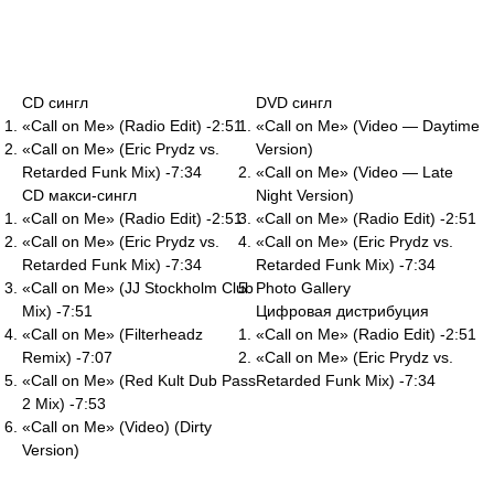
CD сингл
DVD сингл
«Call on Me» (Radio Edit) -2:51
«Call on Me» (Video — Daytime
«Call on Me» (Eric Prydz vs.
Version)
Retarded Funk Mix) -7:34
«Call on Me» (Video — Late
CD макси-сингл
Night Version)
«Call on Me» (Radio Edit) -2:51
«Call on Me» (Radio Edit) -2:51
«Call on Me» (Eric Prydz vs.
«Call on Me» (Eric Prydz vs.
Retarded Funk Mix) -7:34
Retarded Funk Mix) -7:34
«Call on Me» (JJ Stockholm Club
Photo Gallery
Mix) -7:51
Цифровая дистрибуция
«Call on Me» (Filterheadz
«Call on Me» (Radio Edit) -2:51
Remix) -7:07
«Call on Me» (Eric Prydz vs.
«Call on Me» (Red Kult Dub Pass
Retarded Funk Mix) -7:34
2 Mix) -7:53
«Call on Me» (Video) (Dirty
Version)