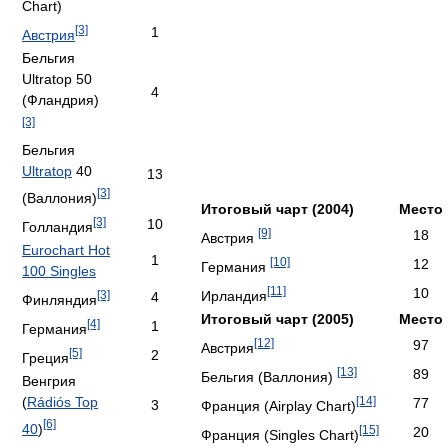
Chart)
[3]
1
Австрия
Бельгия
Ultratop 50
4
(Фландрия)
[3]
Бельгия
Ultratop
40
13
[3]
(Валлония)
Итоговый чарт (2004)
Место
[3]
10
Голландия
[9]
18
Австрия
Eurochart Hot
1
[10]
12
Германия
100 Singles
[11]
10
Ирландия
[3]
4
Финляндия
Итоговый чарт (2005)
Место
[4]
1
Германия
[12]
97
Австрия
[5]
2
Греция
[13]
89
Бельгия (Валлония)
Венгрия
(
Rádiós Top
[14]
77
3
Франция (Airplay Chart)
[6]
40
)
[15]
20
Франция (Singles Chart)