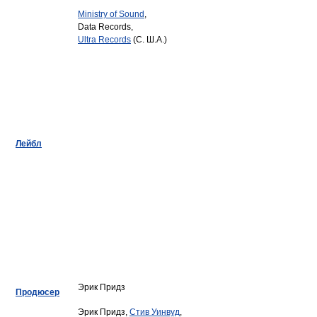
Ministry of Sound
,
Data Records,
Ultra Records
(С. Ш.А.)
Лейбл
Эрик Придз
Продюсер
Эрик Придз,
Стив Уинвуд
,