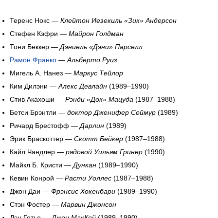
Теренс Нокс —
Клейтон Иезекиль «Зик» Андерсон
Стефен Кэфри —
Майрон Голдман
Тони Беккер —
Дэниель «Дэни» Парселл
Рамон Франко
—
Альберто Руиз
Мигель А. Нанез —
Маркус Тейлор
Ким Дилэни —
Алекс Девлайн
(1989–1990)
Стив Акахоши —
Рэнди «Док» Мацуда
(1987–1988)
Бетси Брэнтли —
доктор Дженифер Сеймур
(1989)
Ричард Брестофф —
Дарлин
(1989)
Эрик Браскоттер —
Скотт Бейкер
(1987–1988)
Кайл Чандлер —
рядовой Уильям Гринер
(1990)
Майкл Б. Кристи —
Дункан
(1989–1990)
Кевин Конрой —
Расти Уоллес
(1987–1988)
Джон Даи —
Фрэнсис Хокенбари
(1989–1990)
Стэн Фостер —
Марвин Джонсон
Дэн Готье —
Джон МакКей
(1989–1990)