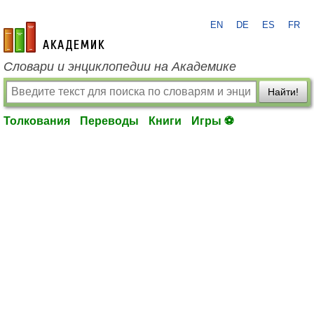
EN
DE
ES
FR
academic.ru
Словари и энциклопедии на Академике
Найти!
Толкования
Переводы
Книги
Игры ⚽