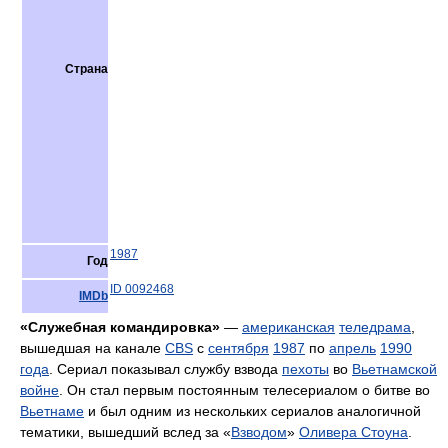
Страна
1987
Год
ID 0092468
IMDb
«Служебная командировка»
—
американская
теледрама
,
вышедшая на канале
CBS
с
сентября
1987
по
апрель
1990
года
. Сериал показывал службу взвода
пехоты
во
Вьетнамской
войне
. Он стал первым постоянным телесериалом о битве во
Вьетнаме
и был одним из нескольких сериалов аналогичной
тематики, вышедший вслед за «
Взводом
»
Оливера Стоуна
.