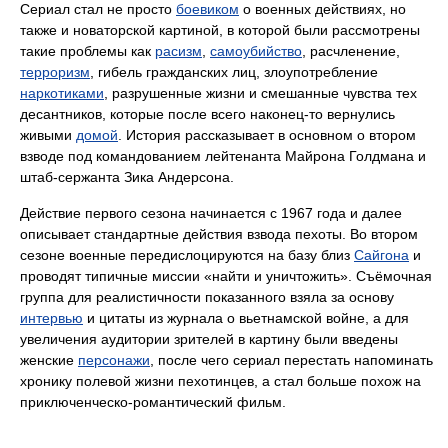
Сериал стал не просто
боевиком
о военных действиях, но
также и новаторской картиной, в которой были рассмотрены
такие проблемы как
расизм
,
самоубийство
, расчленение,
терроризм
, гибель гражданских лиц, злоупотребление
наркотиками
, разрушенные жизни и смешанные чувства тех
десантников, которые после всего наконец-то вернулись
живыми
домой
. История рассказывает в основном о втором
взводе под командованием лейтенанта Майрона Голдмана и
штаб-сержанта Зика Андерсона.
Действие первого сезона начинается с 1967 года и далее
описывает стандартные действия взвода пехоты. Во втором
сезоне военные передислоцируются на базу близ
Сайгона
и
проводят типичные миссии «найти и уничтожить». Съёмочная
группа для реалистичности показанного взяла за основу
интервью
и цитаты из журнала о вьетнамской войне, а для
увеличения аудитории зрителей в картину были введены
женские
персонажи
, после чего сериал перестать напоминать
хронику полевой жизни пехотинцев, а стал больше похож на
приключенческо-романтический фильм.